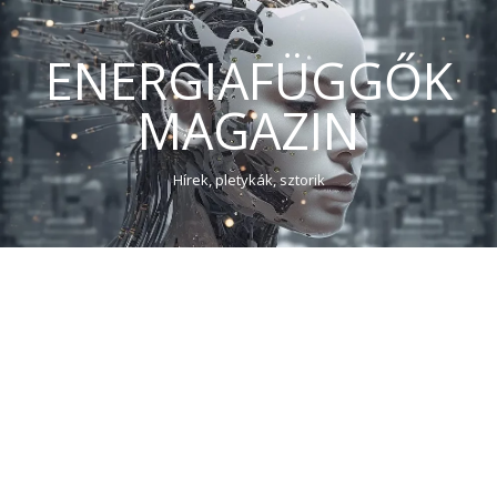
ENERGIAFÜGGŐK
MAGAZIN
Hírek, pletykák, sztorik