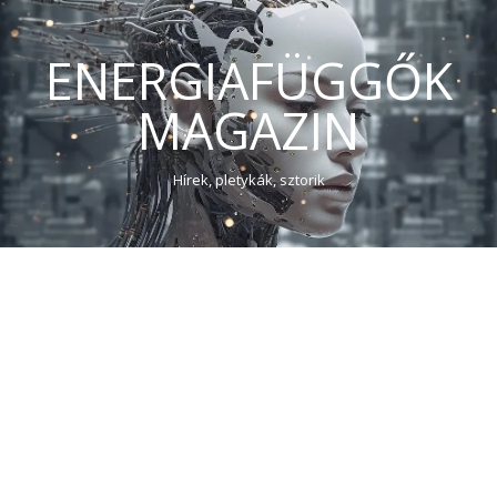
ENERGIAFÜGGŐK
MAGAZIN
Hírek, pletykák, sztorik