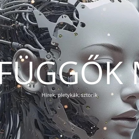
AFÜGGŐK 
Hírek, pletykák, sztorik