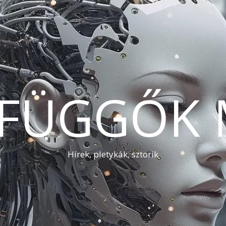
AFÜGGŐK 
Hírek, pletykák, sztorik