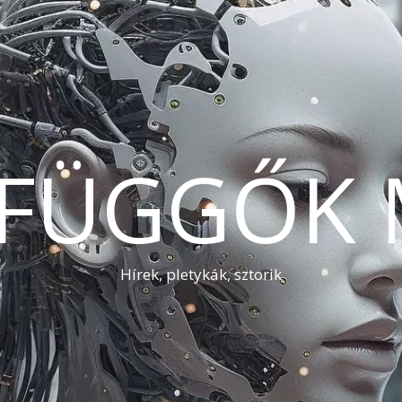
AFÜGGŐK 
Hírek, pletykák, sztorik