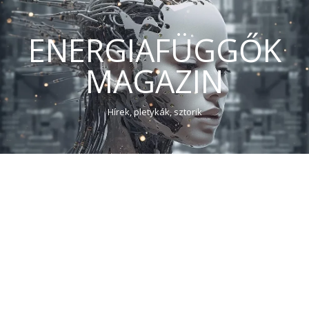
ENERGIAFÜGGŐK
MAGAZIN
Hírek, pletykák, sztorik