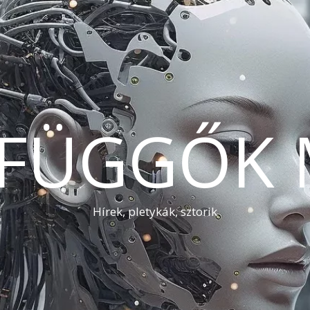
AFÜGGŐK 
Hírek, pletykák, sztorik