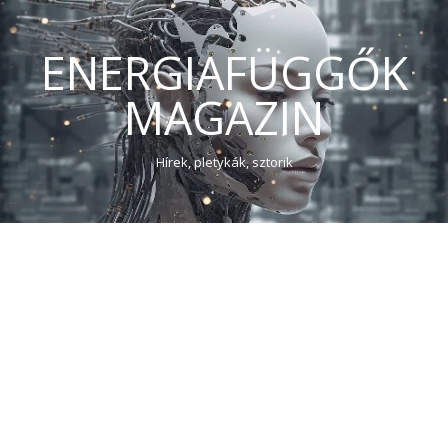
ENERGIAFÜGGŐK
MAGAZIN
Hírek, pletykák, sztorik