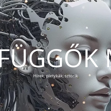
AFÜGGŐK 
Hírek, pletykák, sztorik