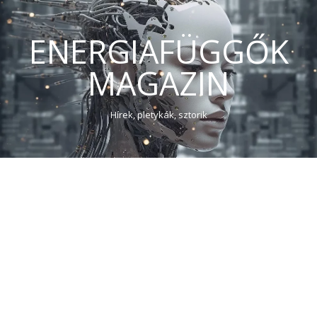
ENERGIAFÜGGŐK
MAGAZIN
Hírek, pletykák, sztorik