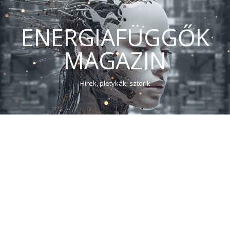
ENERGIAFÜGGŐK
MAGAZIN
Hírek, pletykák, sztorik