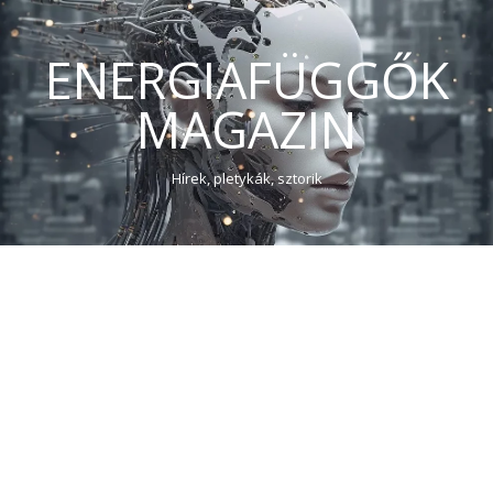
ENERGIAFÜGGŐK
MAGAZIN
Hírek, pletykák, sztorik