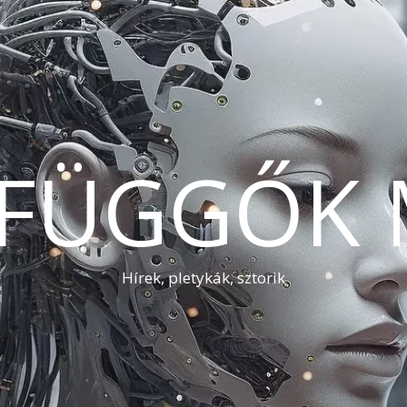
AFÜGGŐK 
Hírek, pletykák, sztorik