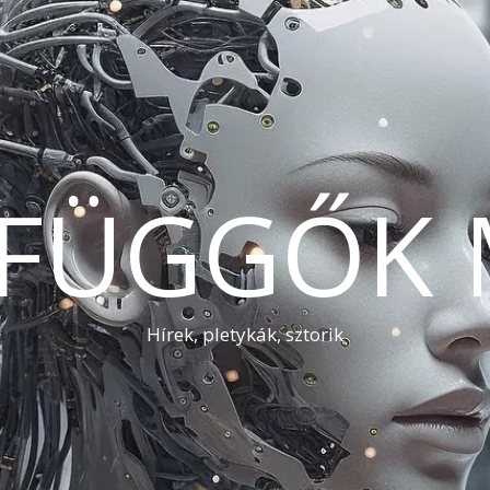
AFÜGGŐK 
Hírek, pletykák, sztorik