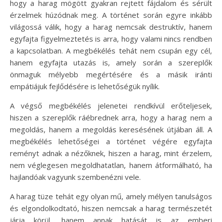
hogy a harag mögött gyakran rejtett fájdalom és sérült
érzelmek húzódnak meg. A történet során egyre inkább
világossá válik, hogy a harag nemcsak destruktív, hanem
egyfajta figyelmeztetés is arra, hogy valami nincs rendben
a kapcsolatban. A megbékélés tehát nem csupán egy cél,
hanem egyfajta utazás is, amely során a szereplők
önmaguk mélyebb megértésére és a másik iránti
empátiájuk fejlődésére is lehetőségük nyílik.
A végső megbékélés jelenetei rendkívül erőteljesek,
hiszen a szereplők ráébrednek arra, hogy a harag nem a
megoldás, hanem a megoldás keresésének útjában áll. A
megbékélés lehetőségei a történet végére egyfajta
reményt adnak a nézőknek, hiszen a harag, mint érzelem,
nem véglegesen megoldhatatlan, hanem átformálható, ha
hajlandóak vagyunk szembenézni vele.
A harag tüze tehát egy olyan mű, amely mélyen tanulságos
és elgondolkodtató, hiszen nemcsak a harag természetét
járja körül, hanem annak hatását is az emberi