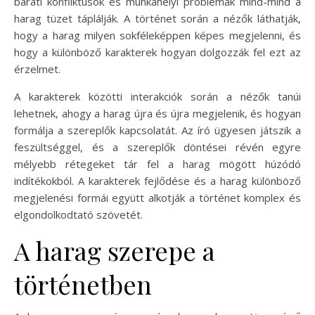
baráti konfliktusok és munkahelyi problémák mind-mind a
harag tüzet táplálják. A történet során a nézők láthatják,
hogy a harag milyen sokféleképpen képes megjelenni, és
hogy a különböző karakterek hogyan dolgozzák fel ezt az
érzelmet.
A karakterek közötti interakciók során a nézők tanúi
lehetnek, ahogy a harag újra és újra megjelenik, és hogyan
formálja a szereplők kapcsolatát. Az író ügyesen játszik a
feszültséggel, és a szereplők döntései révén egyre
mélyebb rétegeket tár fel a harag mögött húzódó
indítékokból. A karakterek fejlődése és a harag különböző
megjelenési formái együtt alkotják a történet komplex és
elgondolkodtató szövetét.
A harag szerepe a
történetben