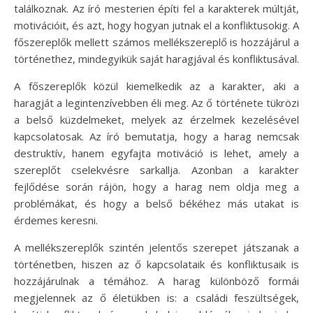
találkoznak. Az író mesterien építi fel a karakterek múltját,
motivációit, és azt, hogy hogyan jutnak el a konfliktusokig. A
főszereplők mellett számos mellékszereplő is hozzájárul a
történethez, mindegyikük saját haragjával és konfliktusával.
A főszereplők közül kiemelkedik az a karakter, aki a
haragját a legintenzívebben éli meg. Az ő története tükrözi
a belső küzdelmeket, melyek az érzelmek kezelésével
kapcsolatosak. Az író bemutatja, hogy a harag nemcsak
destruktív, hanem egyfajta motiváció is lehet, amely a
szereplőt cselekvésre sarkallja. Azonban a karakter
fejlődése során rájön, hogy a harag nem oldja meg a
problémákat, és hogy a belső békéhez más utakat is
érdemes keresni.
A mellékszereplők szintén jelentős szerepet játszanak a
történetben, hiszen az ő kapcsolataik és konfliktusaik is
hozzájárulnak a témához. A harag különböző formái
megjelennek az ő életükben is: a családi feszültségek,