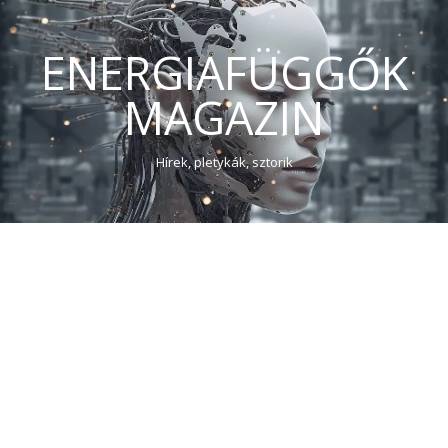
ENERGIAFÜGGŐK
MAGAZIN
Hírek, pletykák, sztorik