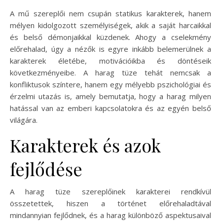
A mű szereplői nem csupán statikus karakterek, hanem
mélyen kidolgozott személyiségek, akik a saját harcaikkal
és belső démonjaikkal küzdenek. Ahogy a cselekmény
előrehalad, úgy a nézők is egyre inkább belemerülnek a
karakterek életébe, motivációikba és döntéseik
következményeibe. A harag tüze tehát nemcsak a
konfliktusok színtere, hanem egy mélyebb pszichológiai és
érzelmi utazás is, amely bemutatja, hogy a harag milyen
hatással van az emberi kapcsolatokra és az egyén belső
világára.
Karakterek és azok
fejlődése
A harag tüze szereplőinek karakterei rendkívül
összetettek, hiszen a történet előrehaladtával
mindannyian fejlődnek, és a harag különböző aspektusaival