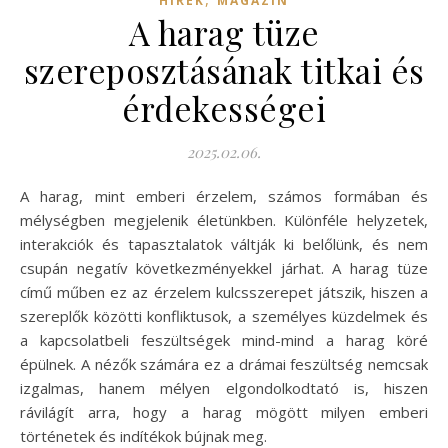
HÍREK
MAGAZIN
A harag tüze
szereposztásának titkai és
érdekességei
2025.02.06.
A harag, mint emberi érzelem, számos formában és
mélységben megjelenik életünkben. Különféle helyzetek,
interakciók és tapasztalatok váltják ki belőlünk, és nem
csupán negatív következményekkel járhat. A harag tüze
című műben ez az érzelem kulcsszerepet játszik, hiszen a
szereplők közötti konfliktusok, a személyes küzdelmek és
a kapcsolatbeli feszültségek mind-mind a harag köré
épülnek. A nézők számára ez a drámai feszültség nemcsak
izgalmas, hanem mélyen elgondolkodtató is, hiszen
rávilágít arra, hogy a harag mögött milyen emberi
történetek és indítékok bújnak meg.