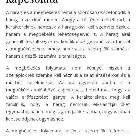
A harag és a megbékélés témája szorosan összefonódik a
harag tüze című műben. Ahogy a történet előrehalad, a
karaktereknek nemcsak a haragjukkal kell szembenézniük,
hanem a megbékélés lehetőségeivel is. A harag által
generált feszültségek és konfliktusok gyakran vezetnek el
a megbékéléshez, amely nemcsak a szereplők számára,
hanem a nézők számára is tanulságos.
A megbékélés folyamata nem könnyű, hiszen a
szereplőknek szembe kell nézniük a saját érzéseikkel és a
múltbeli sérelmeikkel. Az író ügyesen bontja ki a
megbékélés különböző aspektusait, bemutatva, hogy az
valódi erőfeszítést igényel. A karaktereknek meg kell
tanulniuk, hogy a harag nemcsak elválasztja őket
egymástól, hanem meg is gátolja őket abban, hogy valóban
kapcsolódjanak egymáshoz.
A megbékélés folyamata során a szereplők felfedezik,