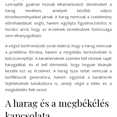
szereplők gyakran hoznak elhamarkodott döntéseket a
harag hevében, amelyek később súlyos
következményekkel járnak. A harag nemcsak a cselekmény
előrehaladását segíti, hanem egyfajta figyelmeztetést is
hordoz arról, hogy az érzelmek kezelésének fontossága
nem elhanyagolható.
A végső konfrontációk során kiderül, hogy a harag nemcsak
a probléma forrása, hanem a megoldás keresésének is
kulcsszereplője. A karaktereknek szembe kell nézniük saját
haragjukkal, és el kell dönteniük, hogy hogyan kívánják
kezelni ezt az érzelmet. A harag tüze tehát nemcsak a
konfliktusok generátora, hanem egyúttal a karakterek
fejlődésének katalizátora is, amely végül a béke és a
megbékélés felé vezet.
A harag és a megbékélés
kapcsolata