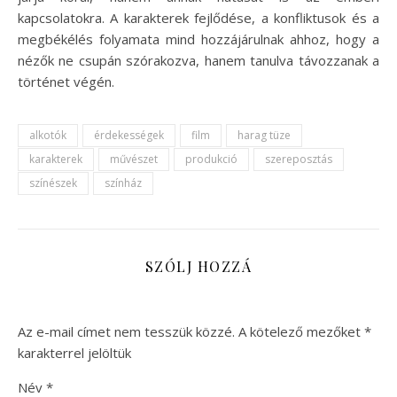
kapcsolatokra. A karakterek fejlődése, a konfliktusok és a
megbékélés folyamata mind hozzájárulnak ahhoz, hogy a
nézők ne csupán szórakozva, hanem tanulva távozzanak a
történet végén.
alkotók
érdekességek
film
harag tüze
karakterek
művészet
produkció
szereposztás
színészek
színház
SZÓLJ HOZZÁ
Az e-mail címet nem tesszük közzé.
A kötelező mezőket
*
karakterrel jelöltük
Név
*