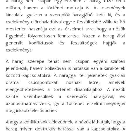
A harag nem csupán egy érzelem a harag tüze című
műben, hanem a történet motorja is. Az események
láncolata gyakran a szereplők haragjából indul ki, és a
cselekmény előrehaladtával egyre feszültebbé válik. Az író
mesterien használja ezt az érzelmet arra, hogy a nézők
figyelmét folyamatosan fenntartsa, hiszen a harag által
generált konfliktusok és feszültségek hajtják a
cselekményt.
A harag szerepe tehát nem csupán egyéni szinten
jelentkezik, hanem kollektívan is hatással van a karakterek
közötti kapcsolatokra. A haraggal teli jelenetek gyakran
drámai csúcspontokat hoznak létre, amelyek
elengedhetetlenek a történet dinamikájához. A nézők
szinte szembesülnek a szereplők haragjával, és
azonosulhatnak velük, így a történet érzelmi mélységei
még inkább felerősödnek.
Ahogy a konfliktusok kiéleződnek, a nézők láthatják, hogy a
harag milyen destruktív hatással van a kapcsolatokra. A