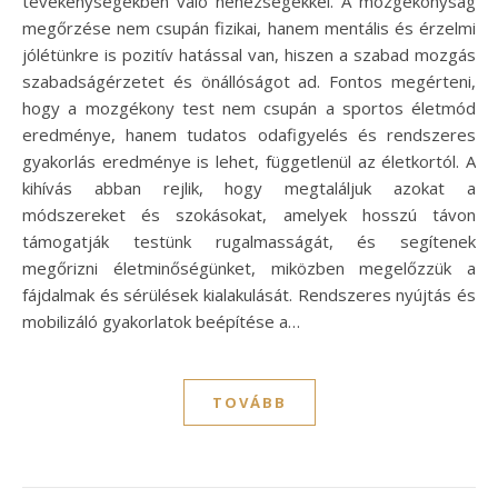
tevékenységekben való nehézségekkel. A mozgékonyság
megőrzése nem csupán fizikai, hanem mentális és érzelmi
jólétünkre is pozitív hatással van, hiszen a szabad mozgás
szabadságérzetet és önállóságot ad. Fontos megérteni,
hogy a mozgékony test nem csupán a sportos életmód
eredménye, hanem tudatos odafigyelés és rendszeres
gyakorlás eredménye is lehet, függetlenül az életkortól. A
kihívás abban rejlik, hogy megtaláljuk azokat a
módszereket és szokásokat, amelyek hosszú távon
támogatják testünk rugalmasságát, és segítenek
megőrizni életminőségünket, miközben megelőzzük a
fájdalmak és sérülések kialakulását. Rendszeres nyújtás és
mobilizáló gyakorlatok beépítése a…
TOVÁBB