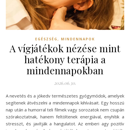
,
EGÉSZSÉG
MINDENNAPOK
A vígjátékok nézése mint
hatékony terápia a
mindennapokban
2026.06.30.
A nevetés és a jókedv természetes gyógymódok, amelyek
segítenek átvészelni a mindennapok kihívásait. Egy hosszú
nap után a humorral teli filmek vagy sorozatok nem csupán
szórakoztatnak, hanem feltöltenek energiával, enyhítik a
stresszt, és javítják a hangulatot. Az emberi agy pozitív