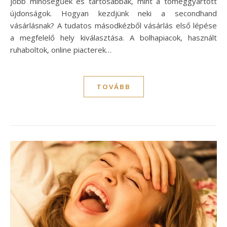
jobb minőségűek és tartósabbak, mint a tömeggyártott
újdonságok. Hogyan kezdjünk neki a secondhand
vásárlásnak? A tudatos másodkézből vásárlás első lépése
a megfelelő hely kiválasztása. A bolhapiacok, használt
ruhaboltok, online piacterek…
TOVÁBB