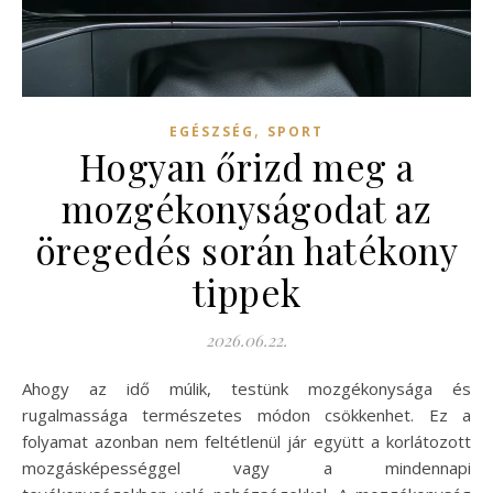
,
EGÉSZSÉG
SPORT
Hogyan őrizd meg a
mozgékonyságodat az
öregedés során hatékony
tippek
2026.06.22.
Ahogy az idő múlik, testünk mozgékonysága és
rugalmassága természetes módon csökkenhet. Ez a
folyamat azonban nem feltétlenül jár együtt a korlátozott
mozgásképességgel vagy a mindennapi