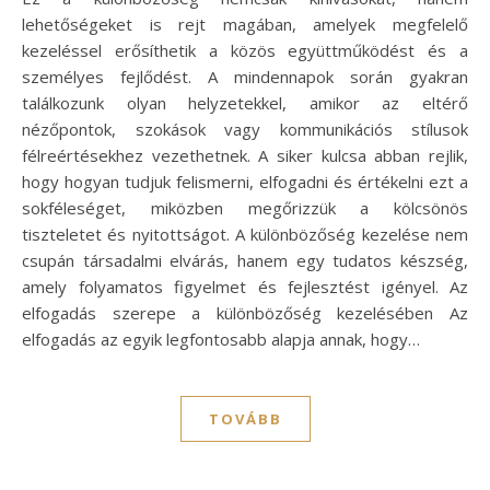
lehetőségeket is rejt magában, amelyek megfelelő
kezeléssel erősíthetik a közös együttműködést és a
személyes fejlődést. A mindennapok során gyakran
találkozunk olyan helyzetekkel, amikor az eltérő
nézőpontok, szokások vagy kommunikációs stílusok
félreértésekhez vezethetnek. A siker kulcsa abban rejlik,
hogy hogyan tudjuk felismerni, elfogadni és értékelni ezt a
sokféleséget, miközben megőrizzük a kölcsönös
tiszteletet és nyitottságot. A különbözőség kezelése nem
csupán társadalmi elvárás, hanem egy tudatos készség,
amely folyamatos figyelmet és fejlesztést igényel. Az
elfogadás szerepe a különbözőség kezelésében Az
elfogadás az egyik legfontosabb alapja annak, hogy…
TOVÁBB