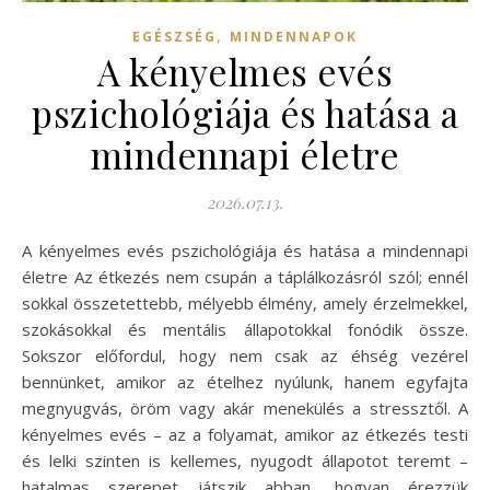
,
EGÉSZSÉG
MINDENNAPOK
A kényelmes evés
pszichológiája és hatása a
mindennapi életre
2026.07.13.
A kényelmes evés pszichológiája és hatása a mindennapi
életre Az étkezés nem csupán a táplálkozásról szól; ennél
sokkal összetettebb, mélyebb élmény, amely érzelmekkel,
szokásokkal és mentális állapotokkal fonódik össze.
Sokszor előfordul, hogy nem csak az éhség vezérel
bennünket, amikor az ételhez nyúlunk, hanem egyfajta
megnyugvás, öröm vagy akár menekülés a stressztől. A
kényelmes evés – az a folyamat, amikor az étkezés testi
és lelki szinten is kellemes, nyugodt állapotot teremt –
hatalmas szerepet játszik abban, hogyan érezzük