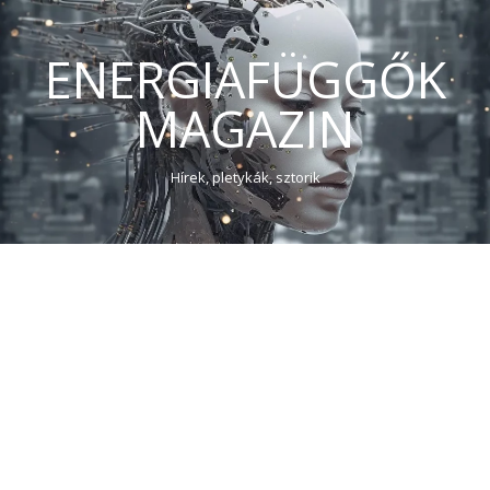
ENERGIAFÜGGŐK
MAGAZIN
Hírek, pletykák, sztorik