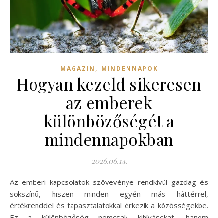
,
MAGAZIN
MINDENNAPOK
Hogyan kezeld sikeresen
az emberek
különbözőségét a
mindennapokban
2026.06.14.
Az emberi kapcsolatok szövevénye rendkívül gazdag és
sokszínű, hiszen minden egyén más háttérrel,
értékrenddel és tapasztalatokkal érkezik a közösségekbe.
Ez a különbözőség nemcsak kihívásokat, hanem