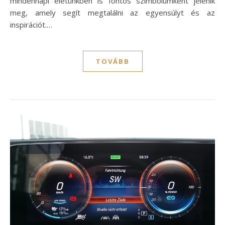
mindennapi életünkben is fontos szimbólumként jelenik
meg, amely segít megtalálni az egyensúlyt és az
inspirációt.…
TOVÁBB