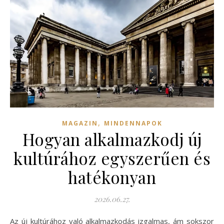
,
MAGAZIN
MINDENNAPOK
Hogyan alkalmazkodj új
kultúrához egyszerűen és
hatékonyan
2026.06.27.
Az új kultúrához való alkalmazkodás izgalmas, ám sokszor