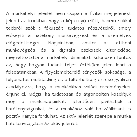
A munkahelyi jelenlét nem csupán a fizikai megjelenést
jelenti az irodában vagy a képernyő előtt, hanem sokkal
többről szól: a fókuszált, tudatos részvételről, amely
elősegíti a hatékony munkavégzést és a személyes
elégedettséget. Napjainkban, amikor az otthoni
munkavégzés és a digitális eszközök elterjedése
megváltoztatta a munkahelyi dinamikát, különösen fontos
az, hogy hogyan tudunk teljes értékűen jelen lenni a
feladatainkban. A figyelemelterelő tényezők sokasága, a
folyamatos multitasking és a túlterheltség érzése gyakran
akadályozza, hogy a munkánkban valódi eredményeket
érjünk el. Mégis, ha tudatosan és átgondoltan közelítjük
meg a munkanapjainkat, jelentősen javíthatjuk a
hatékonyságunkat, és a munkához való hozzáállásunk is
pozitív irányba fordulhat. Az aktív jelenlét szerepe a munka
hatékonyságában Az aktív jelenlét…