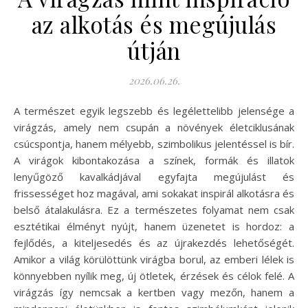
az alkotás és megújulás
útján
2026.06.26.
A természet egyik legszebb és legélettelibb jelensége a
virágzás, amely nem csupán a növények életciklusának
csúcspontja, hanem mélyebb, szimbolikus jelentéssel is bír.
A virágok kibontakozása a színek, formák és illatok
lenyűgöző kavalkádjával egyfajta megújulást és
frissességet hoz magával, ami sokakat inspirál alkotásra és
belső átalakulásra. Ez a természetes folyamat nem csak
esztétikai élményt nyújt, hanem üzenetet is hordoz: a
fejlődés, a kiteljesedés és az újrakezdés lehetőségét.
Amikor a világ körülöttünk virágba borul, az emberi lélek is
könnyebben nyílik meg, új ötletek, érzések és célok felé. A
virágzás így nemcsak a kertben vagy mezőn, hanem a