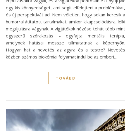
impulzusokra vágyik, és a vígjátékok pontosan ezt nyújtják:
egy kis könnyedséget, ami segít elfelejteni a problémákat,
és új perspektívát ad. Nem véletlen, hogy sokan keresik a
humorral átitatott tartalmakat, amikor kikapcsolódásra, lelki
megújulásra vágynak. A vígjátékok nézése tehát több mint
egyszerű szórakozás – egyfajta mentális terápia,
amelynek hatásai messze túlmutatnak a képernyőn.
Hogyan hat a nevetés az agyra és a testre? Nevetés
közben számos biokémiai folyamat indul be az emberi…
TOVÁBB