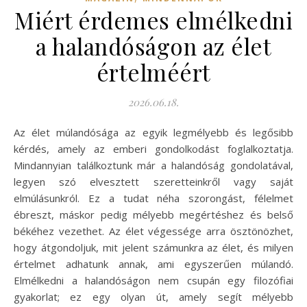
Miért érdemes elmélkedni
a halandóságon az élet
értelméért
2026.06.18.
Az élet múlandósága az egyik legmélyebb és legősibb
kérdés, amely az emberi gondolkodást foglalkoztatja.
Mindannyian találkoztunk már a halandóság gondolatával,
legyen szó elvesztett szeretteinkről vagy saját
elmúlásunkról. Ez a tudat néha szorongást, félelmet
ébreszt, máskor pedig mélyebb megértéshez és belső
békéhez vezethet. Az élet végessége arra ösztönözhet,
hogy átgondoljuk, mit jelent számunkra az élet, és milyen
értelmet adhatunk annak, ami egyszerűen múlandó.
Elmélkedni a halandóságon nem csupán egy filozófiai
gyakorlat; ez egy olyan út, amely segít mélyebb