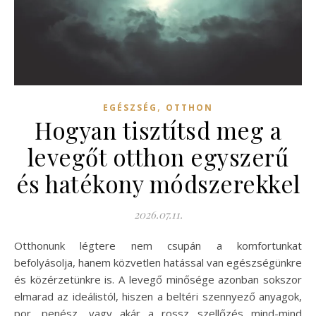
,
EGÉSZSÉG
OTTHON
Hogyan tisztítsd meg a
levegőt otthon egyszerű
és hatékony módszerekkel
2026.07.11.
Otthonunk légtere nem csupán a komfortunkat
befolyásolja, hanem közvetlen hatással van egészségünkre
és közérzetünkre is. A levegő minősége azonban sokszor
elmarad az ideálistól, hiszen a beltéri szennyező anyagok,
por, penész, vagy akár a rossz szellőzés mind-mind