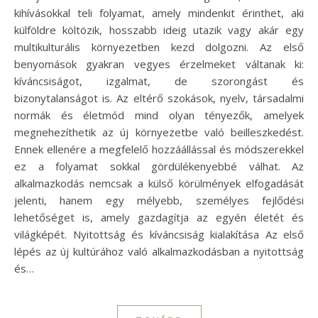
kihívásokkal teli folyamat, amely mindenkit érinthet, aki
külföldre költözik, hosszabb ideig utazik vagy akár egy
multikulturális környezetben kezd dolgozni. Az első
benyomások gyakran vegyes érzelmeket váltanak ki:
kíváncsiságot, izgalmat, de szorongást és
bizonytalanságot is. Az eltérő szokások, nyelv, társadalmi
normák és életmód mind olyan tényezők, amelyek
megnehezíthetik az új környezetbe való beilleszkedést.
Ennek ellenére a megfelelő hozzáállással és módszerekkel
ez a folyamat sokkal gördülékenyebbé válhat. Az
alkalmazkodás nemcsak a külső körülmények elfogadását
jelenti, hanem egy mélyebb, személyes fejlődési
lehetőséget is, amely gazdagítja az egyén életét és
világképét. Nyitottság és kíváncsiság kialakítása Az első
lépés az új kultúrához való alkalmazkodásban a nyitottság
és…