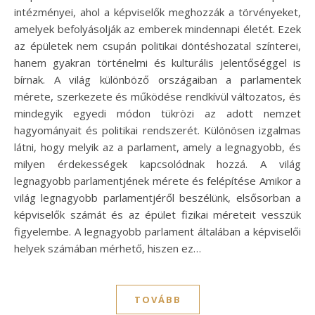
intézményei, ahol a képviselők meghozzák a törvényeket,
amelyek befolyásolják az emberek mindennapi életét. Ezek
az épületek nem csupán politikai döntéshozatal színterei,
hanem gyakran történelmi és kulturális jelentőséggel is
bírnak. A világ különböző országaiban a parlamentek
mérete, szerkezete és működése rendkívül változatos, és
mindegyik egyedi módon tükrözi az adott nemzet
hagyományait és politikai rendszerét. Különösen izgalmas
látni, hogy melyik az a parlament, amely a legnagyobb, és
milyen érdekességek kapcsolódnak hozzá. A világ
legnagyobb parlamentjének mérete és felépítése Amikor a
világ legnagyobb parlamentjéről beszélünk, elsősorban a
képviselők számát és az épület fizikai méreteit vesszük
figyelembe. A legnagyobb parlament általában a képviselői
helyek számában mérhető, hiszen ez…
TOVÁBB