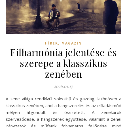
,
HÍREK
MAGAZIN
Filharmónia jelentése és
szerepe a klasszikus
zenében
2026.01.17.
A zene világa rendkívül sokszínű és gazdag, különösen a
klasszikus zenében, ahol a hangszerelés és az előadásmód
mélyen átgondolt és összetett. A zenekarok
szerveződése, a hangszerek együttese, valamint a zenei
irányzatok és műfajok folyamatos fejlődése mind