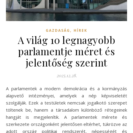
,
GAZDASÁG
HÍREK
A világ 10 legnagyobb
parlamentje méret és
jelentőség szerint
2025.12.28.
A parlamentek a modern demokrácia és a kormányzás
alapvető intézményei, amelyek a nép képviseletét
szolgálják. Ezek a testületek nemcsak jogalkotó szerepet
töltenek be, hanem a társadalom különböző rétegeinek
hangját is megjelenítik. A parlamentek mérete és
szerkezete országonként jelentősen eltérhet, tükrözve az
adott ország politikai rendszerét, népességét és