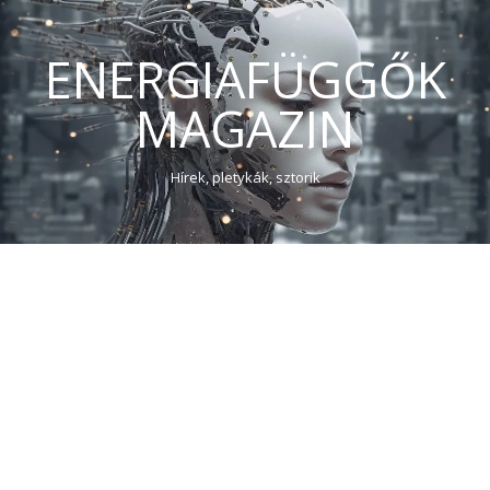
ENERGIAFÜGGŐK
MAGAZIN
Hírek, pletykák, sztorik