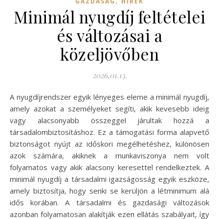
,
GAZDASÁG
HÍREK
Minimál nyugdíj feltételei
és változásai a
közeljövőben
2026.01.13.
A nyugdíjrendszer egyik lényeges eleme a minimál nyugdíj,
amely azokat a személyeket segíti, akik kevesebb ideig
vagy alacsonyabb összeggel járultak hozzá a
társadalombiztosításhoz. Ez a támogatási forma alapvető
biztonságot nyújt az időskori megélhetéshez, különösen
azok számára, akiknek a munkaviszonya nem volt
folyamatos vagy akik alacsony keresettel rendelkeztek. A
minimál nyugdíj a társadalmi igazságosság egyik eszköze,
amely biztosítja, hogy senki se kerüljön a létminimum alá
idős korában. A társadalmi és gazdasági változások
azonban folyamatosan alakítják ezen ellátás szabályait, így