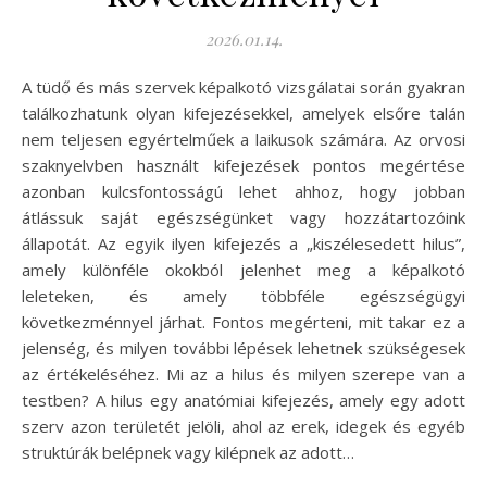
2026.01.14.
A tüdő és más szervek képalkotó vizsgálatai során gyakran
találkozhatunk olyan kifejezésekkel, amelyek elsőre talán
nem teljesen egyértelműek a laikusok számára. Az orvosi
szaknyelvben használt kifejezések pontos megértése
azonban kulcsfontosságú lehet ahhoz, hogy jobban
átlássuk saját egészségünket vagy hozzátartozóink
állapotát. Az egyik ilyen kifejezés a „kiszélesedett hilus”,
amely különféle okokból jelenhet meg a képalkotó
leleteken, és amely többféle egészségügyi
következménnyel járhat. Fontos megérteni, mit takar ez a
jelenség, és milyen további lépések lehetnek szükségesek
az értékeléséhez. Mi az a hilus és milyen szerepe van a
testben? A hilus egy anatómiai kifejezés, amely egy adott
szerv azon területét jelöli, ahol az erek, idegek és egyéb
struktúrák belépnek vagy kilépnek az adott…