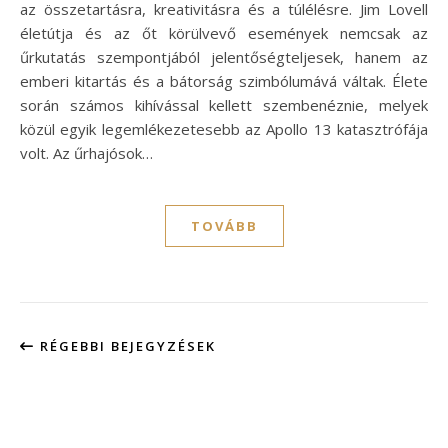
az összetartásra, kreativitásra és a túlélésre. Jim Lovell
életútja és az őt körülvevő események nemcsak az
űrkutatás szempontjából jelentőségteljesek, hanem az
emberi kitartás és a bátorság szimbólumává váltak. Élete
során számos kihívással kellett szembenéznie, melyek
közül egyik legemlékezetesebb az Apollo 13 katasztrófája
volt. Az űrhajósok…
TOVÁBB
RÉGEBBI BEJEGYZÉSEK