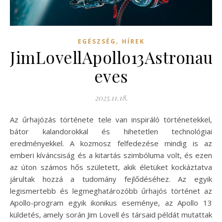
,
EGÉSZSÉG
HÍREK
JimLovellApollo13Astronau
eves
2025.11.18.
Az űrhajózás története tele van inspiráló történetekkel,
bátor kalandorokkal és hihetetlen technológiai
eredményekkel. A kozmosz felfedezése mindig is az
emberi kíváncsiság és a kitartás szimbóluma volt, és ezen
az úton számos hős született, akik életüket kockáztatva
járultak hozzá a tudomány fejlődéséhez. Az egyik
legismertebb és legmeghatározóbb űrhajós történet az
Apollo-program egyik ikonikus eseménye, az Apollo 13
küldetés, amely során Jim Lovell és társaid példát mutattak