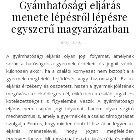
Gyámhatósági eljárás
menete lépésről lépésre
egyszerű magyarázatban
2025.12.29.
A gyámhatósági eljárás olyan jogi folyamat, amelynek
során a hatóságok a gyermek érdekeit és jogait védik,
különösen akkor, ha a családi környezet nem biztosítja a
gyermek megfelelő fejlődését vagy biztonságát. Ez az
eljárás érzékeny és összetett, hiszen a gyermek jólétének
megóvása az elsődleges cél, miközben a család jogait és
kötelezettségeit is figyelembe veszik. A gyámhatósági
eljárás nem csupán jogi folyamat, hanem olyan segítő
mechanizmus is, amely a gyermek és a család támogatását
szolgálja. Fontos, hogy minden érintett tisztában legyen az
eljárás menetelével, hogy jogait megfelelően
érvényesíthesse. Mi a gyámhatósági eljárás célja és mikor