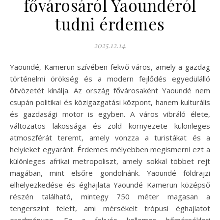
fővárosáról Yaoundéról
tudni érdemes
2025.12.14.
Yaoundé, Kamerun szívében fekvő város, amely a gazdag
történelmi örökség és a modern fejlődés egyedülálló
ötvözetét kínálja. Az ország fővárosaként Yaoundé nem
csupán politikai és közigazgatási központ, hanem kulturális
és gazdasági motor is egyben. A város vibráló élete,
változatos lakossága és zöld környezete különleges
atmoszférát teremt, amely vonzza a turistákat és a
helyieket egyaránt. Érdemes mélyebben megismerni ezt a
különleges afrikai metropoliszt, amely sokkal többet rejt
magában, mint elsőre gondolnánk. Yaoundé földrajzi
elhelyezkedése és éghajlata Yaoundé Kamerun középső
részén található, mintegy 750 méter magasan a
tengerszint felett, ami mérsékelt trópusi éghajlatot
eredményez. Ez a fekvés kellemes hőmérsékleti