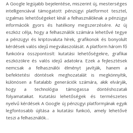
A Google legújabb bejelentése, miszerint új, mesterséges
intelligenciával támogatott pénzügyi platformot tesztel,
izgalmas lehetőségeket kínál a felhasználóknak a pénzügyi
információk gyors és hatékony megszerzésére. Az új
eszköz célja, hogy a felhasználók számára lehetővé tegye
a pénzügyi és kriptovaluta hírek, grafikonok és bonyolult
kérdések valós idejű megválaszolását. A platform három fő
funkcióra összpontosít: kutatási lehetőségekre, grafikai
eszközökre és valós idejű adatokra. Ezek a fejlesztések
nemcsak a felhasználói élményt javítják, hanem a
befektetési döntések meghozatalát is megkönnyítik,
különösen a fiatalabb generációk számára, akik elvárják,
hogy a technológia támogassa döntéshozatali
folyamataikat. Kutatási lehetőségek és természetes
nyelvű kérdések A Google új pénzügyi platformjának egyik
legfontosabb újítása a kutatási funkció, amely lehetővé
teszi a felhasználók…