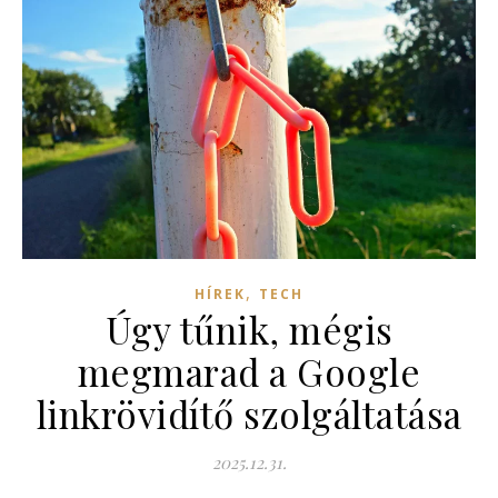
,
HÍREK
TECH
Úgy tűnik, mégis
megmarad a Google
linkrövidítő szolgáltatása
2025.12.31.