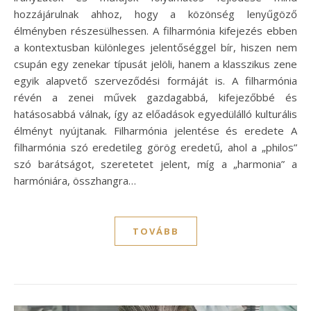
hozzájárulnak ahhoz, hogy a közönség lenyűgöző
élményben részesülhessen. A filharmónia kifejezés ebben
a kontextusban különleges jelentőséggel bír, hiszen nem
csupán egy zenekar típusát jelöli, hanem a klasszikus zene
egyik alapvető szerveződési formáját is. A filharmónia
révén a zenei művek gazdagabbá, kifejezőbbé és
hatásosabbá válnak, így az előadások egyedülálló kulturális
élményt nyújtanak. Filharmónia jelentése és eredete A
filharmónia szó eredetileg görög eredetű, ahol a „philos”
szó barátságot, szeretetet jelent, míg a „harmonia” a
harmóniára, összhangra…
TOVÁBB