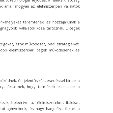
it. A technológiai fejlődés, a fenntarthatóság
 arra, ahogyan az élelmiszeripari vállalatok
unkahelyeket teremtenek, és hozzájárulnak a
egnagyobb vállalatok közé tartoznak. E cégek
égeket, azok működését, piaci stratégiáikat,
yobb élelmiszeripari cégek működésének és
n működnek, és jelentős részesedéssel bírnak a
yt fektetnek, hogy termékeik eljussanak a
ezik, beleértve az élelmiszereket, italokat,
tói igényeknek, és nagy hangsúlyt fektet a