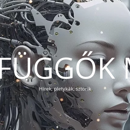
AFÜGGŐK 
Hírek, pletykák, sztorik