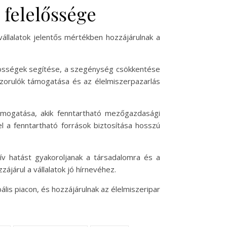
 felelőssége
állalatok jelentős mértékben hozzájárulnak a
özösségek segítése, a szegénység csökkentése
ászorulók támogatása és az élelmiszerpazarlás
támogatása, akik fenntartható mezőgazdasági
l a fenntartható források biztosítása hosszú
ív hatást gyakoroljanak a társadalomra és a
ájárul a vállalatok jó hírnevéhez.
is piacon, és hozzájárulnak az élelmiszeripar