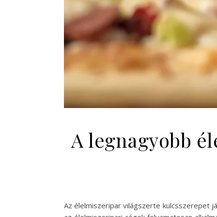
A legnagyobb éle
Az élelmiszeripar világszerte kulcsszerepet 