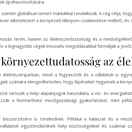
ok újrahasznosítására.
 szintén globálisan ismert márkákkal rendelkezik. A cég célja, 
lever elkötelezett a környezeti lábnyom csökkentése mellett, és
azás terén, hanem az élelmiszerbiztonság és a minőségellenőr
 és a legnagyobb cégek innovatív megoldásaikkal formálják a jövőt
 környezettudatosság az él
 élelmiszeriparban, mivel a fogyasztók és a vállalatok is egy
cégek számára elengedhetetlen, hogy lépéseket tegyenek a környe
közé tartozik a helyi alapanyagok használata, a víz- és energiah
zzák a fenntartható mezőgazdasági gyakorlatokat, mint péld
k beszerzésére is törekednek. Például a halászat és a mező
llalatok együttműködnek helyi közösségekkel és szakmai sz