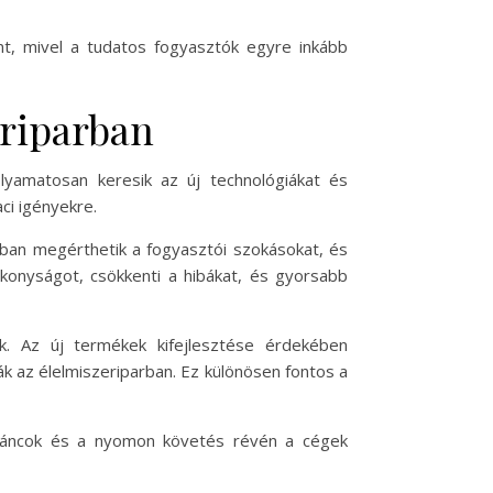
nt, mivel a tudatos fogyasztók egyre inkább
eriparban
olyamatosan keresik az új technológiákat és
ci igényekre.
bban megérthetik a fogyasztói szokásokat, és
ékonyságot, csökkenti a hibákat, és gyorsabb
. Az új termékek kifejlesztése érdekében
 az élelmiszeriparban. Ez különösen fontos a
ási láncok és a nyomon követés révén a cégek