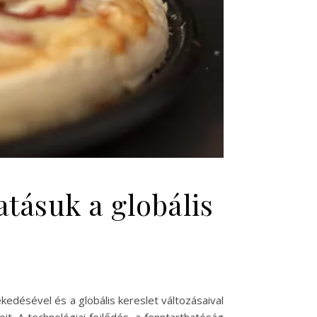
atásuk a globális
edésével és a globális kereslet változásaival