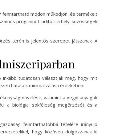
hogy fenntartható módon működjön, és termékeit
 számos programot indított a helyi közösségek
zés terén is jelentős szerepet játszanak. A
.
elmiszeriparban
re inkább tudatosan választják meg, hogy mit
zeti hatások minimalizálása érdekében.
atékonyság növelése, valamint a vegyi anyagok
ául a biológiai sokféleség megőrzését és a
gazdaság fenntarthatóbbá tételére irányuló
ervezetekkel, hogy közösen dolgozzanak ki