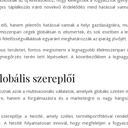
zkodnak az új kihívásokhoz, hogy kielégítsék a fogyasztók igénye
ges táplálkozás iránti növekvő érdeklődés mind hatással vannak
elő, hanem jelentős hatással vannak a helyi gazdaságokra, m
iszeripari cégek globálisan is elismertek, és sok esetben a l
mi felelősségvállalásuk egyaránt meghatározzák az iparág jövőjét.
s területet, fontos megismerni a legnagyobb élelmiszeripari c
gmegőrzés terén tett lépéseiket. A következőkben a legnag
lobális szereplői
znak azok a multinacionális vállalatok, amelyek globális szinte
e, hanem a forgalmazásra és a marketingre is nagy hangsúl
szereplője a Nestlé, amely széles termékportfólióval rendelk
. A Nestlé folyamatosan innovál, hogy megfeleljen a fogyasz