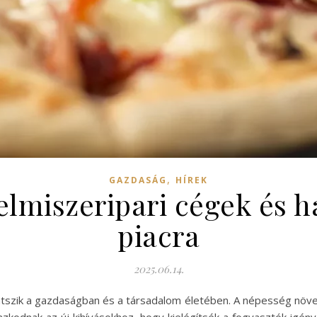
,
GAZDASÁG
HÍREK
lmiszeripari cégek és h
piacra
2025.06.14.
játszik a gazdaságban és a társadalom életében. A népesség növek