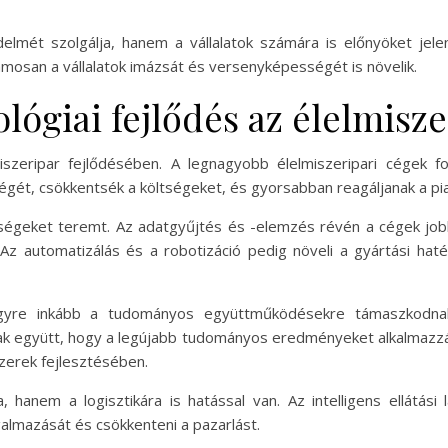
lmét szolgálja, hanem a vállalatok számára is előnyöket jele
amosan a vállalatok imázsát és versenyképességét is növelik.
lógiai fejlődés az élelmisz
miszeripar fejlődésében. A legnagyobb élelmiszeripari cégek f
gét, csökkentsék a költségeket, és gyorsabban reagáljanak a pia
etőségeket teremt. Az adatgyűjtés és -elemzés révén a cégek jo
 Az automatizálás és a robotizáció pedig növeli a gyártási hat
gyre inkább a tudományos együttműködésekre támaszkodnak
k együtt, hogy a legújabb tudományos eredményeket alkalmazzák
zerek fejlesztésében.
, hanem a logisztikára is hatással van. Az intelligens ellát
almazását és csökkenteni a pazarlást.