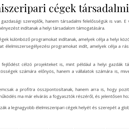
iszeripari cégek társadalmi
gazdasági szereplők, hanem társadalmi felelősségük is van. E v
nyezést indítanak a helyi társadalom támogatására.
 cégek különböző programokat indítanak, amelyek célja a helyi k
lat élelmiszersegélyezési programokat indít, amelyek célja a r
fejlődést célzó projekteket is, mint például a helyi gazdák 
össégek számára előnyös, hanem a vállalatok számára is, mive
emcsak a profitra összpontosítanak, hanem arra is, hogy pozit
 működés ma már elvárás a fogyasztók részéről, és jelentősen hozz
a legnagyobb élelmiszeripari cégek helyét és szerepét a globál