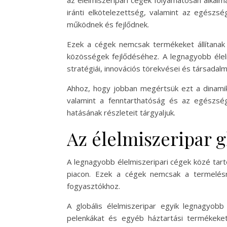
az élelmiszeripari cégek folyamatosan alkalma
iránti elkötelezettség, valamint az egészsé
működnek és fejlődnek.
Ezek a cégek nemcsak termékeket állítanak 
közösségek fejlődéséhez. A legnagyobb élelm
stratégiái, innovációs törekvései és társadal
Ahhoz, hogy jobban megértsük ezt a dinamiku
valamint a fenntarthatóság és az egészsé
hatásának részleteit tárgyaljuk.
Az élelmiszeripar g
A legnagyobb élelmiszeripari cégek közé tarto
piacon. Ezek a cégek nemcsak a termelésr
fogyasztókhoz.
A globális élelmiszeripar egyik legnagyobb 
pelenkákat és egyéb háztartási termékeket