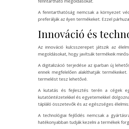
fenntartható megoldásokat.
A fenntarthatóság nemcsak a környezet véde
preferálják az ilyen termékeket. Ezzel párhuz
Innováció és techno
Az innováció kulcsszerepet játszik az élel
megoldásokat, hogy javítsák termékeik minősé
A digitalizáció terjedése az iparban új leh
ennek megfelelően alakíthatják termékeiket.
termelést tesz lehetővé.
A kutatás és fejlesztés terén a cégek e
kutatóintézetekkel és egyetemekkel dolgozna
tápláló összetevők és az egészséges élelmis
A technológiai fejlődés nemcsak a gyártásra
hatékonyabban tudják kezelni a termékek forg