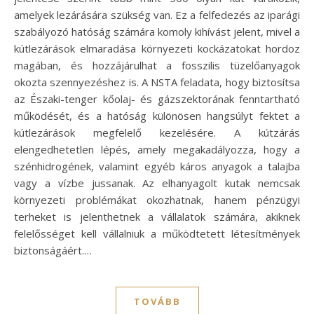
amelyek lezárására szükség van. Ez a felfedezés az iparági
szabályozó hatóság számára komoly kihívást jelent, mivel a
kútlezárások elmaradása környezeti kockázatokat hordoz
magában, és hozzájárulhat a fosszilis tüzelőanyagok
okozta szennyezéshez is. A NSTA feladata, hogy biztosítsa
az Északi-tenger kőolaj- és gázszektorának fenntartható
működését, és a hatóság különösen hangsúlyt fektet a
kútlezárások megfelelő kezelésére. A kútzárás
elengedhetetlen lépés, amely megakadályozza, hogy a
szénhidrogének, valamint egyéb káros anyagok a talajba
vagy a vízbe jussanak. Az elhanyagolt kutak nemcsak
környezeti problémákat okozhatnak, hanem pénzügyi
terheket is jelenthetnek a vállalatok számára, akiknek
felelősséget kell vállalniuk a működtetett létesítmények
biztonságáért.…
TOVÁBB