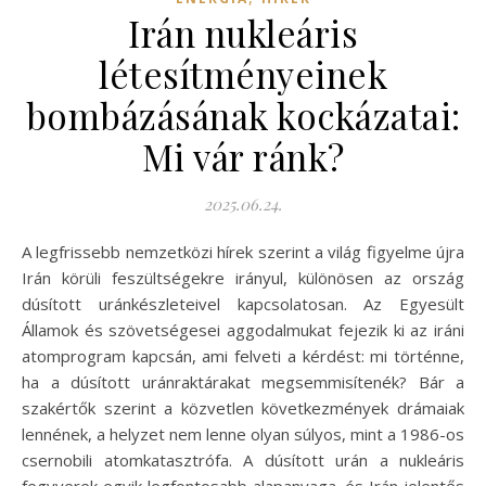
Irán nukleáris
létesítményeinek
bombázásának kockázatai:
Mi vár ránk?
2025.06.24.
A legfrissebb nemzetközi hírek szerint a világ figyelme újra
Irán körüli feszültségekre irányul, különösen az ország
dúsított uránkészleteivel kapcsolatosan. Az Egyesült
Államok és szövetségesei aggodalmukat fejezik ki az iráni
atomprogram kapcsán, ami felveti a kérdést: mi történne,
ha a dúsított uránraktárakat megsemmisítenék? Bár a
szakértők szerint a közvetlen következmények drámaiak
lennének, a helyzet nem lenne olyan súlyos, mint a 1986-os
csernobili atomkatasztrófa. A dúsított urán a nukleáris