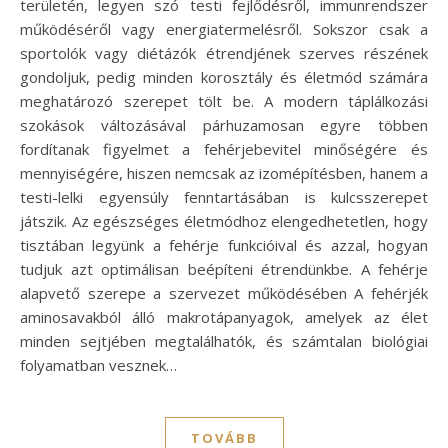
területén, legyen szó testi fejlődésről, immunrendszer
működéséről vagy energiatermelésről. Sokszor csak a
sportolók vagy diétázók étrendjének szerves részének
gondoljuk, pedig minden korosztály és életmód számára
meghatározó szerepet tölt be. A modern táplálkozási
szokások változásával párhuzamosan egyre többen
fordítanak figyelmet a fehérjebevitel minőségére és
mennyiségére, hiszen nemcsak az izomépítésben, hanem a
testi-lelki egyensúly fenntartásában is kulcsszerepet
játszik. Az egészséges életmódhoz elengedhetetlen, hogy
tisztában legyünk a fehérje funkcióival és azzal, hogyan
tudjuk azt optimálisan beépíteni étrendünkbe. A fehérje
alapvető szerepe a szervezet működésében A fehérjék
aminosavakból álló makrotápanyagok, amelyek az élet
minden sejtjében megtalálhatók, és számtalan biológiai
folyamatban vesznek…
TOVÁBB