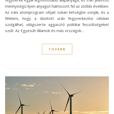
fegyverek egyik legfontosabb alapanyaga, és Irán jelentős
mennyiségű ilyen anyagot halmozott fel az utóbbi években.
Az iráni atomprogram céljait sokan kétségbe vonják, és a
félelem, hogy a dúsított urán fegyverkezési célokat
szolgálhat, világszerte aggasztó politikai feszültségeket
szült. Az Egyesült Államok és más országok…
TOVÁBB