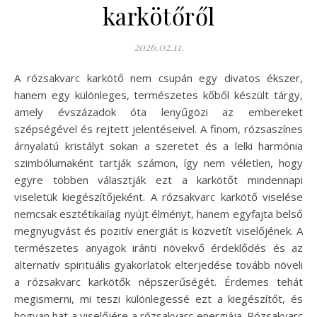
karkötőről
2026.02.11.
A rózsakvarc karkötő nem csupán egy divatos ékszer,
hanem egy különleges, természetes kőből készült tárgy,
amely évszázadok óta lenyűgözi az embereket
szépségével és rejtett jelentéseivel. A finom, rózsaszínes
árnyalatú kristályt sokan a szeretet és a lelki harmónia
szimbólumaként tartják számon, így nem véletlen, hogy
egyre többen választják ezt a karkötőt mindennapi
viseletük kiegészítőjeként. A rózsakvarc karkötő viselése
nemcsak esztétikailag nyújt élményt, hanem egyfajta belső
megnyugvást és pozitív energiát is közvetít viselőjének. A
természetes anyagok iránti növekvő érdeklődés és az
alternatív spirituális gyakorlatok elterjedése tovább növeli
a rózsakvarc karkötők népszerűségét. Érdemes tehát
megismerni, mi teszi különlegessé ezt a kiegészítőt, és
hogyan hat a viselőjére a rózsakvarc energiája. Rózsakvarc