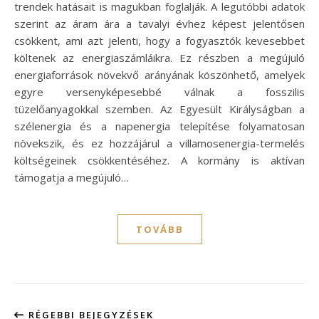
trendek hatásait is magukban foglalják. A legutóbbi adatok
szerint az áram ára a tavalyi évhez képest jelentősen
csökkent, ami azt jelenti, hogy a fogyasztók kevesebbet
költenek az energiaszámláikra. Ez részben a megújuló
energiaforrások növekvő arányának köszönhető, amelyek
egyre versenyképesebbé válnak a fosszilis
tüzelőanyagokkal szemben. Az Egyesült Királyságban a
szélenergia és a napenergia telepítése folyamatosan
növekszik, és ez hozzájárul a villamosenergia-termelés
költségeinek csökkentéséhez. A kormány is aktívan
támogatja a megújuló…
TOVÁBB
RÉGEBBI BEJEGYZÉSEK