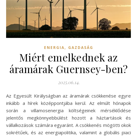
,
ENERGIA
GAZDASÁG
Miért emelkednek az
áramárak Guernsey-ben?
2025.06.14.
Az Egyesült Királyságban az áramárak csökkenése egyre
inkább a hírek középpontjába kerül. Az elmúlt hónapok
során a villamosenergia költségeinek mérséklődése
jelentős megkönnyebbülést hozott a háztartások és
vállalkozások számára egyaránt. A csökkenés mögötti okok
sokrétűek, és az energiapolitika, valamint a globális piaci