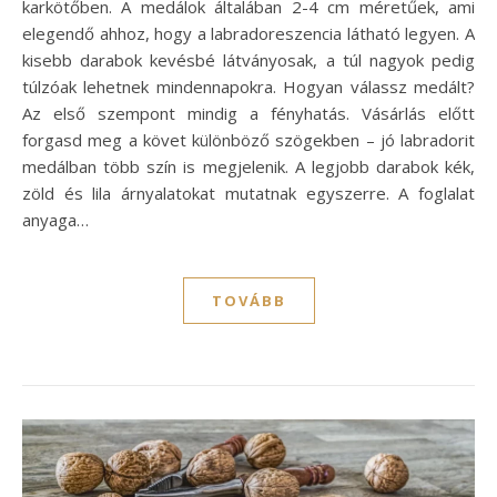
karkötőben. A medálok általában 2-4 cm méretűek, ami
elegendő ahhoz, hogy a labradoreszencia látható legyen. A
kisebb darabok kevésbé látványosak, a túl nagyok pedig
túlzóak lehetnek mindennapokra. Hogyan válassz medált?
Az első szempont mindig a fényhatás. Vásárlás előtt
forgasd meg a követ különböző szögekben – jó labradorit
medálban több szín is megjelenik. A legjobb darabok kék,
zöld és lila árnyalatokat mutatnak egyszerre. A foglalat
anyaga…
TOVÁBB