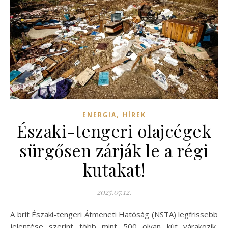
,
ENERGIA
HÍREK
Északi-tengeri olajcégek
sürgősen zárják le a régi
kutakat!
2025.07.12.
A brit Északi-tengeri Átmeneti Hatóság (NSTA) legfrissebb
jelentése szerint több mint 500 olyan kút várakozik,