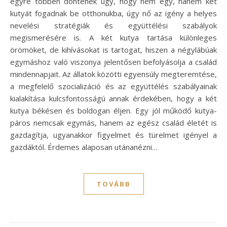
egyre többen döntenek úgy, hogy nem egy, hanem két
kutyát fogadnak be otthonukba, úgy nő az igény a helyes
nevelési stratégiák és együttélési szabályok
megismerésére is. A két kutya tartása különleges
örömöket, de kihívásokat is tartogat, hiszen a négylábúak
egymáshoz való viszonya jelentősen befolyásolja a család
mindennapjait. Az állatok közötti egyensúly megteremtése,
a megfelelő szocializáció és az együttélés szabályainak
kialakítása kulcsfontosságú annak érdekében, hogy a két
kutya békésen és boldogan éljen. Egy jól működő kutya-
páros nemcsak egymás, hanem az egész család életét is
gazdagítja, ugyanakkor figyelmet és türelmet igényel a
gazdáktól. Érdemes alaposan utánanézni…
TOVÁBB