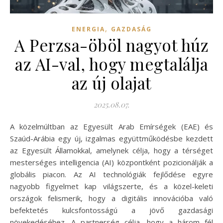
,
ENERGIA
GAZDASÁG
A Perzsa-öböl nagyot húz
az AI-val, hogy megtalálja
az új olajat
2025.08.07.
A közelmúltban az Egyesült Arab Emírségek (EAE) és
Szaúd-Arábia egy új, izgalmas együttműködésbe kezdett
az Egyesült Államokkal, amelynek célja, hogy a térséget
mesterséges intelligencia (AI) központként pozicionálják a
globális piacon. Az AI technológiák fejlődése egyre
nagyobb figyelmet kap világszerte, és a közel-keleti
országok felismerik, hogy a digitális innovációba való
befektetés kulcsfontosságú a jövő gazdasági
növekedéséhez. A partnerség célja, hogy a három fél