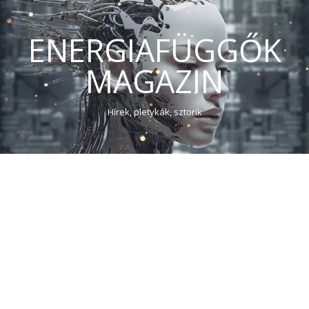
ENERGIAFÜGGŐK
MAGAZIN
Hírek, pletykák, sztorik