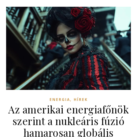
,
ENERGIA
HÍREK
Az amerikai energiafőnök
szerint a nukleáris fúzió
hamarosan globális