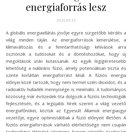
energiaforrás lesz
2025.10.15.
A globális energiaellátás jövője egyre sürgetőbb kérdés a
világ minden táján. Az energiaforrások kimerülése, a
klímaváltozás és a fenntarthatósági kihívások arra
ösztönzik a tudósokat és a döntéshozókat, hogy új
megoldások után kutassanak. Az egyik legígéretesebb
lehetőség a nukleáris fúzió, amely potenciálisan tiszta és
szinte korlátlan energiaforrást kínál. A fúziós energia
előnyei közé tartozik, hogy nem termel szén-dioxidot, és a
radioaktív hulladék mennyisége is minimális. A tudományos
közösség már évtizedek óta dolgozik a fúziós technológiák
fejlesztésén, és a legújabb hírek szerint a világ vezető
energiafőnökei, köztük az Egyesült Államok energiaügyi
vezetője, egyre optimistábbak a fúzió előnyeit illetően. A
fúziós energiaforrások várható elérhetősége nem csupán
technológiai áttörést jelentene, hanem jelentős gazdasági