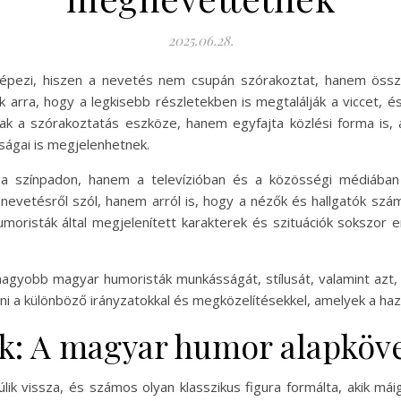
2025.06.28.
épezi, hiszen a nevetés nem csupán szórakoztat, hanem összek
arra, hogy a legkisebb részletekben is megtalálják a viccet, és
 a szórakoztatás eszköze, hanem egyfajta közlési forma is, 
aságai is megjelenhetnek.
 színpadon, hanem a televízióban és a közösségi médiában i
vetésről szól, hanem arról is, hogy a nézők és hallgatók számár
moristák által megjelenített karakterek és szituációk sokszor
gyobb magyar humoristák munkásságát, stílusát, valamint azt,
a különböző irányzatokkal és megközelítésekkel, amelyek a hazai
ok: A magyar humor alapköv
ik vissza, és számos olyan klasszikus figura formálta, akik má