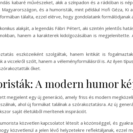
gendás kabaré művészeket, akik a színpadon és a rádióban is né
 Magyarországon, és a humoristák, mint például Hofi Géza, Ki a
formában tálalta, ezzel elérve, hogy gondolataink formálódjanak
konikus alakját, a legendás Fábri Pétert, aki szintén jelentős hatá
nokban, hanem a karakterek kidolgozásában is megjelenítette.
tatás eszközeiként szolgáltak, hanem kritikát is fogalmaztak
k a viccekről szólt, hanem a véleményformálásról is. Az ilyen tí
szórakoztatták őket.
risták: A modern humor ké
ett megjelent egy új generáció, amely friss és modern megközelít
zálnak, ahol új formákat találnak a szórakoztatásra. Az új generá
szor saját életükből merítenek inspirációt.
orista közvetlen kapcsolatot létesít a közönséggel, és gyakran 
ogy közvetlenül a jelen lévő helyzetekre reflektáljanak, ezzel 