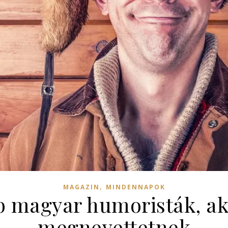
,
MAGAZIN
MINDENNAPOK
b magyar humoristák, ak
megnevettetnek