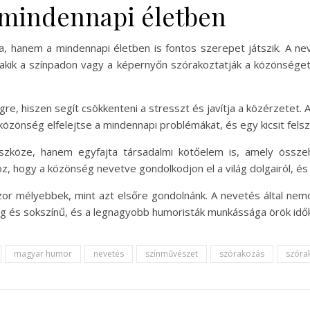
 mindennapi életben
 hanem a mindennapi életben is fontos szerepet játszik. A nev
akik a színpadon vagy a képernyőn szórakoztatják a közönséget, 
re, hiszen segít csökkenteni a stresszt és javítja a közérzetet. 
a közönség elfelejtse a mindennapi problémákat, és egy kicsit fels
szköze, hanem egyfajta társadalmi kötőelem is, amely össz
, hogy a közönség nevetve gondolkodjon el a világ dolgairól, é
zor mélyebbek, mint azt elsőre gondolnánk. A nevetés által nemc
 és sokszínű, és a legnagyobb humoristák munkássága örök időkr
magyar humor
nevetés
színművészet
szórakozás
szóra