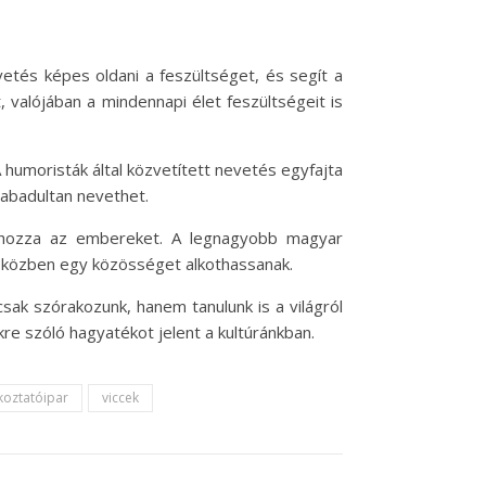
etés képes oldani a feszültséget, és segít a
valójában a mindennapi élet feszültségeit is
A humoristák által közvetített nevetés egyfajta
zabadultan nevethet.
ehozza az embereket. A legnagyobb magyar
s közben egy közösséget alkothassanak.
sak szórakozunk, hanem tanulunk is a világról
e szóló hagyatékot jelent a kultúránkban.
koztatóipar
viccek