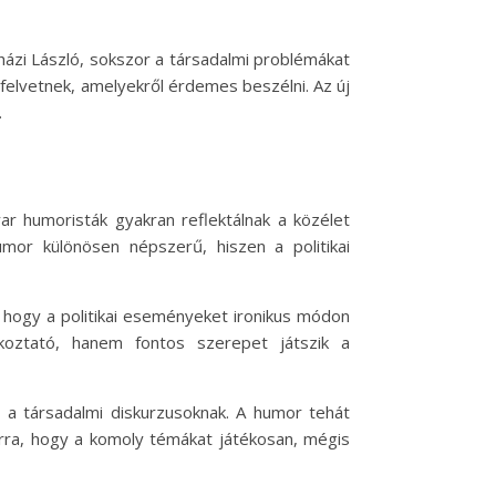
házi László, sokszor a társadalmi problémákat
felvetnek, amelyekről érdemes beszélni. Az új
.
ar humoristák gyakran reflektálnak a közélet
mor különösen népszerű, hiszen a politikai
a, hogy a politikai eseményeket ironikus módon
akoztató, hanem fontos szerepet játszik a
a a társadalmi diskurzusoknak. A humor tehát
rra, hogy a komoly témákat játékosan, mégis