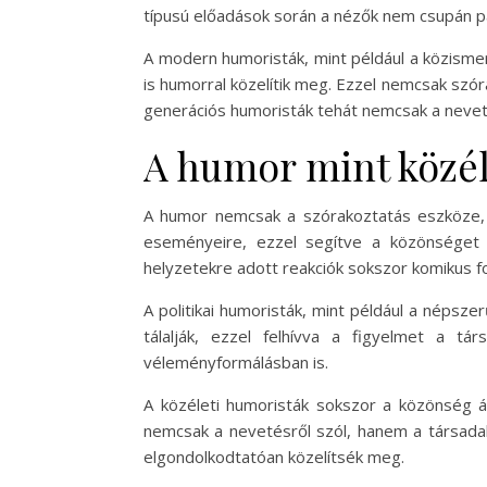
típusú előadások során a nézők nem csupán pa
A modern humoristák, mint például a közismer
is humorral közelítik meg. Ezzel nemcsak szó
generációs humoristák tehát nemcsak a nevet
A humor mint közél
A humor nemcsak a szórakoztatás eszköze, ha
eseményeire, ezzel segítve a közönséget a
helyzetekre adott reakciók sokszor komikus f
A politikai humoristák, mint például a népsze
tálalják, ezzel felhívva a figyelmet a t
véleményformálásban is.
A közéleti humoristák sokszor a közönség ál
nemcsak a nevetésről szól, hanem a társada
elgondolkodtatóan közelítsék meg.