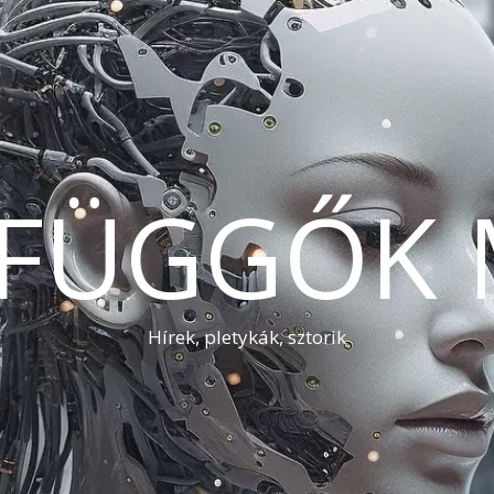
AFÜGGŐK 
Hírek, pletykák, sztorik