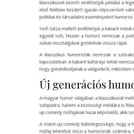
klasszikusok között említhetjük például a le
első felében kezdett igazán népszerűvé válni
politikai és társadalmi eseményeket humoros 
Hofi Géza mellett említhetjük a kabaré másik i
egyedi volt, hiszen a humort nemcsak a poé
sokan nosztalgiával gondolnak vissza rájuk.
A klasszikus humoristák nemcsak a szórakoz
kapcsolatban. A kabaré kultúrája tehát nemcsa
hogy gondolkodjanak a világunkról, miközben 
Új generációs humo
A magyar humor világában a klasszikusok mell
színpadra, hanem a közösségi médiára is fókus
up comedy műfajának hazai képviselői, akik sok
A stand-up comedy különlegessége, hogy a hum
műfaj lehetővé teszi a humoristák számára, h