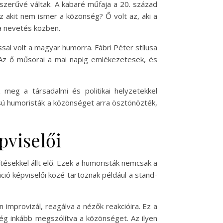
pszerűvé váltak. A kabaré műfaja a 20. század
z akit nem ismer a közönség? Ő volt az, aki a
 a nevetés közben.
ssal volt a magyar humorra. Fábri Péter stílusa
 Az ő műsorai a mai napig emlékezetesek, és
 meg a társadalmi és politikai helyzetekkel
pusú humoristák a közönséget arra ösztönözték,
pviselői
ésekkel állt elő. Ezek a humoristák nemcsak a
ció képviselői közé tartoznak például a stand-
improvizál, reagálva a nézők reakcióira. Ez a
még inkább megszólítva a közönséget. Az ilyen