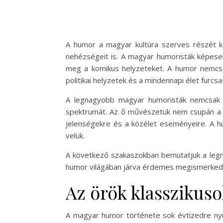
A humor a magyar kultúra szerves részét k
nehézségeit is. A magyar humoristák képesek 
meg a komikus helyzeteket. A humor nemcsak
politikai helyzetek és a mindennapi élet furcs
A legnagyobb magyar humoristák nemcsak a
spektrumát. Az ő művészetük nem csupán a ne
jelenségekre és a közélet eseményeire. A hu
velük.
A következő szakaszokban bemutatjuk a legna
humor világában járva érdemes megismerkedni 
Az örök klasszikus
A magyar humor története sok évtizedre nyúl