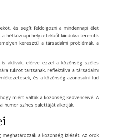
öt, és segít feldolgozni a mindennapi élet
 a hétköznapi helyzetekből kiindulva teremtik
amelyen keresztül a társadalmi problémák, a
s aktívak, elérve ezzel a közönség széles
a tükröt tartsanak, reflektálva a társadalmi
 emlékezetesek, és a közönség azonosulni tud
 hogy miért váltak a közönség kedvenceivé. A
 humor színes palettáját alkotják.
ei
ig meghatározzák a közönség ízlését. Az örök