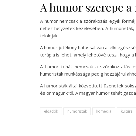
A humor szerepe a
A humor nemcsak a szórakozás egyik formája,
nehéz helyzetek kezelésében. A humoristák, 
feloldják.
A humor jótékony hatással van a lelki egészség
terápia is lehet, amely lehetővé teszi, hogy 
A humor tehát nemcsak a szórakoztatás e
humoristák munkássága pedig hozzájárul ahhoz
A humoristák által közvetített üzenetek soks
és önmagunkról. A magyar humor tehát gazdag
előadók
humoristák
komédia
kultúra