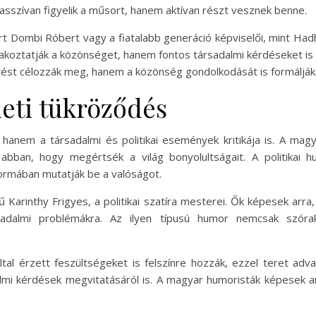
sszívan figyelik a műsort, hanem aktívan részt vesznek benne.
t Dombi Róbert vagy a fiatalabb generáció képviselői, mint Had
rakoztatják a közönséget, hanem fontos társadalmi kérdéseket is 
ést célozzák meg, hanem a közönség gondolkodását is formálják
eti tükröződés
nem a társadalmi és politikai események kritikája is. A magy
bban, hogy megértsék a világ bonyolultságait. A politikai hu
ormában mutatják be a valóságot.
rű Karinthy Frigyes, a politikai szatíra mesterei. Ők képesek arr
ársadalmi problémákra. Az ilyen típusú humor nemcsak szór
tal érzett feszültségeket is felszínre hozzák, ezzel teret adv
lmi kérdések megvitatásáról is. A magyar humoristák képesek a