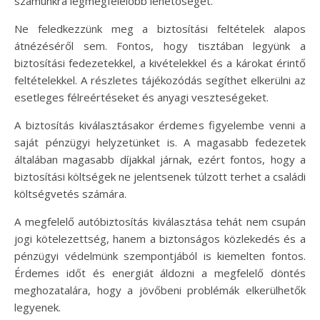
számunkra legmegfelelőbb lehetőséget.
Ne feledkezzünk meg a biztosítási feltételek alapos
átnézéséről sem. Fontos, hogy tisztában legyünk a
biztosítási fedezetekkel, a kivételekkel és a károkat érintő
feltételekkel. A részletes tájékozódás segíthet elkerülni az
esetleges félreértéseket és anyagi veszteségeket.
A biztosítás kiválasztásakor érdemes figyelembe venni a
saját pénzügyi helyzetünket is. A magasabb fedezetek
általában magasabb díjakkal járnak, ezért fontos, hogy a
biztosítási költségek ne jelentsenek túlzott terhet a családi
költségvetés számára.
A megfelelő autóbiztosítás kiválasztása tehát nem csupán
jogi kötelezettség, hanem a biztonságos közlekedés és a
pénzügyi védelmünk szempontjából is kiemelten fontos.
Érdemes időt és energiát áldozni a megfelelő döntés
meghozatalára, hogy a jövőbeni problémák elkerülhetők
legyenek.