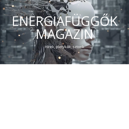
ENERGIAFÜGGŐK
MAGAZIN
Hírek, pletykák, sztorik