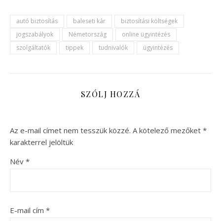
autó biztosítás
baleseti kár
biztosítási költségek
jogszabályok
Németország
online ügyintézés
szolgáltatók
tippek
tudnivalók
ügyintézés
SZÓLJ HOZZÁ
Az e-mail címet nem tesszük közzé.
A kötelező mezőket
*
karakterrel jelöltük
Név
*
E-mail cím
*