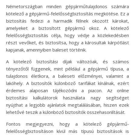
Németországban minden gépjárműtulajdonos számára
kötelező a gépjármű-felelősségbiztosítás megkötése. Ez a
biztosítás fedezi a harmadik félnek okozott károkat,
amelyeket a biztosított gépjármű okoz. A kötelező
felelősségbiztosítás célja, hogy védje a közlekedésben
részt vevőket, és biztosítsa, hogy a károsultak kárpótlást
kapjanak, amennyiben baleset történik.
A kötelező biztosítási díjak változóak, és számos
tényezőtől függenek, mint például a gépjármű típusa, a
tulajdonos életkora, a baleseti előzményei, valamint a
lakóhely. A biztosítók különböző tarifákat kínálnak, ezért
érdemes alaposan tájékozódni a piacon. Az online
biztosítási kalkulátorok használata nagy segítséget
nyújthat a legjobb ajánlatok megtalálásában, hiszen ezek
lehetővé teszik a különböző biztosítók összehasonlítását.
Fontos megjegyezni, hogy a kötelező gépjármű-
felelősségbiztosításon kívül más típusú biztosítások is