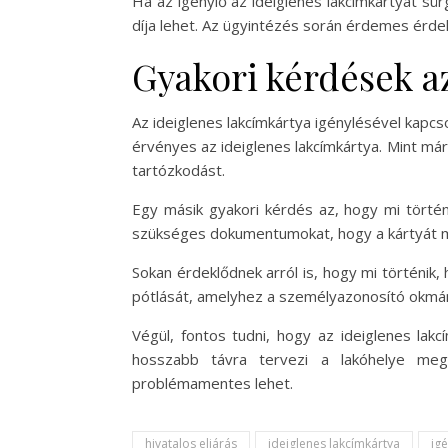
Ha az igénylő az ideiglenes lakcímkártyát sü
díja lehet. Az ügyintézés során érdemes érdek
Gyakori kérdések a
Az ideiglenes lakcímkártya igénylésével kapcs
érvényes az ideiglenes lakcímkártya. Mint már
tartózkodást.
Egy másik gyakori kérdés az, hogy mi történi
szükséges dokumentumokat, hogy a kártyát megú
Sokan érdeklődnek arról is, hogy mi történik, 
pótlását, amelyhez a személyazonosító okmány 
Végül, fontos tudni, hogy az ideiglenes lak
hosszabb távra tervezi a lakóhelye megv
problémamentes lehet.
hivatalos eljárás
ideiglenes lakcímkártya
ig