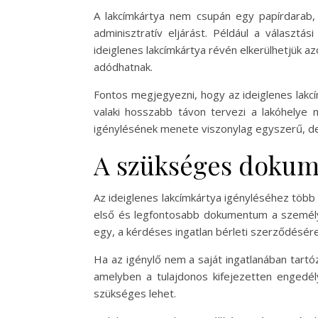
A lakcímkártya nem csupán egy papírdarab, 
adminisztratív eljárást. Például a választás
ideiglenes lakcímkártya révén elkerülhetjük a
adódhatnak.
Fontos megjegyezni, hogy az ideiglenes lakcí
valaki hosszabb távon tervezi a lakóhelye m
igénylésének menete viszonylag egyszerű, de
A szükséges doku
Az ideiglenes lakcímkártya igényléséhez töb
első és legfontosabb dokumentum a személya
egy, a kérdéses ingatlan bérleti szerződésére 
Ha az igénylő nem a saját ingatlanában tartóz
amelyben a tulajdonos kifejezetten engedélye
szükséges lehet.