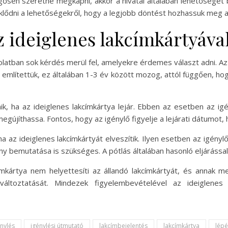
rgősen szeretné megkapni, akkor a hivatal általában lehetőséget 
lődni a lehetőségekről, hogy a legjobb döntést hozhassuk meg a 
z ideiglenes lakcímkártyáva
olatban sok kérdés merül fel, amelyekre érdemes választ adni. A
 említettük, ez általában 1-3 év között mozog, attól függően, ho
k, ha az ideiglenes lakcímkártya lejár. Ebben az esetben az igé
jíthassa. Fontos, hogy az igénylő figyelje a lejárati dátumot, 
ha az ideiglenes lakcímkártyát elveszítik. Ilyen esetben az igény
bemutatása is szükséges. A pótlás általában hasonló eljárással t
címkártya nem helyettesíti az állandó lakcímkártyát, és annak 
áltoztatását. Mindezek figyelembevételével az ideiglenes
énylés
igénylési útmutató
lakcímbejelentés
lakcímkártya
lép