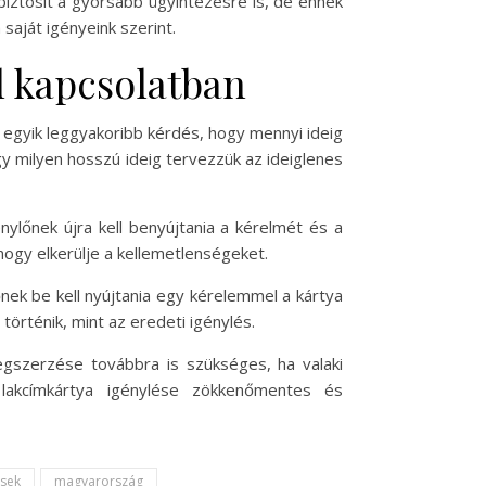
biztosít a gyorsabb ügyintézésre is, de ennek
saját igényeink szerint.
l kapcsolatban
z egyik leggyakoribb kérdés, hogy mennyi ideig
gy milyen hosszú ideig tervezzük az ideiglenes
nylőnek újra kell benyújtania a kérelmét és a
hogy elkerülje a kellemetlenségeket.
lőnek be kell nyújtania egy kérelemmel a kártya
örténik, mint az eredeti igénylés.
megszerzése továbbra is szükséges, ha valaki
 lakcímkártya igénylése zökkenőmentes és
ések
magyarország