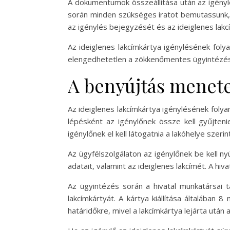
A dokumentumok összeállítása után az igénylőn
során minden szükséges iratot bemutassunk, m
az igénylés bejegyzését és az ideiglenes lak
Az ideiglenes lakcímkártya igénylésének fo
elengedhetetlen a zökkenőmentes ügyintézé
A benyújtás menete
Az ideiglenes lakcímkártya igénylésének folya
lépésként az igénylőnek össze kell gyűjten
igénylőnek el kell látogatnia a lakóhelye szeri
Az ügyfélszolgálaton az igénylőnek be kell ny
adatait, valamint az ideiglenes lakcímét. A hi
Az ügyintézés során a hivatal munkatársai t
lakcímkártyát. A kártya kiállítása általába
határidőkre, mivel a lakcímkártya lejárta után