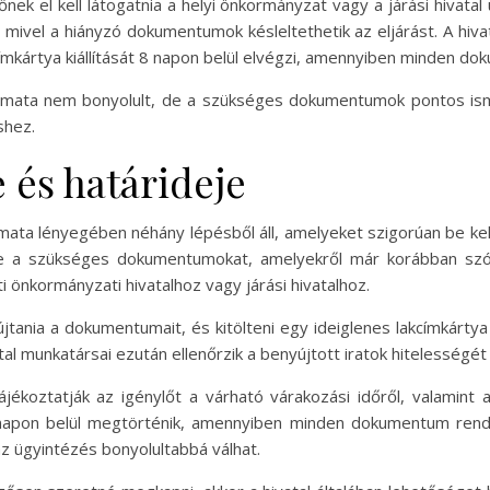
ek el kell látogatnia a helyi önkormányzat vagy a járási hivatal
ivel a hiányzó dokumentumok késleltethetik az eljárást. A hiva
címkártya kiállítását 8 napon belül elvégzi, amennyiben minden d
lyamata nem bonyolult, de a szükséges dokumentumok pontos ism
shez.
 és határideje
mata lényegében néhány lépésből áll, amelyeket szigorúan be kel
ie a szükséges dokumentumokat, amelyekről már korábban szó 
nti önkormányzati hivatalhoz vagy járási hivatalhoz.
újtania a dokumentumait, és kitölteni egy ideiglenes lakcímkártya 
vatal munkatársai ezután ellenőrzik a benyújtott iratok hitelesség
ájékoztatják az igénylőt a várható várakozási időről, valamint 
n 8 napon belül megtörténik, amennyiben minden dokumentum rend
 az ügyintézés bonyolultabbá válhat.