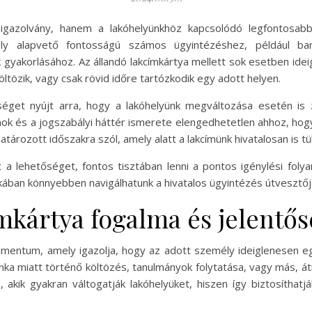
igazolvány, hanem a lakóhelyünkhöz kapcsolódó legfontosab
mely alapvető fontosságú számos ügyintézéshez, például ba
gyakorlásához. Az állandó lakcímkártya mellett sok esetben idei
öltözik, vagy csak rövid időre tartózkodik egy adott helyen.
őséget nyújt arra, hogy a lakóhelyünk megváltozása esetén i
k és a jogszabályi háttér ismerete elengedhetetlen ahhoz, hogy
tározott időszakra szól, amely alatt a lakcímünk hivatalosan is tü
 a lehetőséget, fontos tisztában lenni a pontos igénylési fo
kában könnyebben navigálhatunk a hivatalos ügyintézés útvesztőjé
ímkártya fogalma és jelentő
umentum, amely igazolja, hogy az adott személy ideiglenesen eg
nka miatt történő költözés, tanulmányok folytatása, vagy más, á
 akik gyakran váltogatják lakóhelyüket, hiszen így biztosíthatj