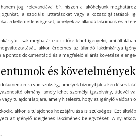
hanem jogi relevanciával bír, hiszen a lakóhelyünk meghatáro
i jogunkat, a szociális juttatásokat vagy a közszolgáltatások i
zokat a kellemetlenségeket, amelyek az állandó lakcímünk és a tén
mkártyát csak meghatározott időre lehet igényelni, ami általában
egváltoztatását, akkor érdemes az állandó lakcímkártya igényl
 a pontos dokumentáció és a megfelelő eljárás követése elenge
mentumok és követelmények
b dokumentumra van szükség, amelyek bizonyítják a kérdéses lak
zonosító okmány, amely lehet személyi igazolvány, útlevél vag
vagy tulajdoni lapjára, amely hitelesíti, hogy az igénylő valóban o
kodik, akkor a tulajdonos hozzájárulása is szükséges. Ezt általáb
zi az igénylő ideiglenes lakcímének bejegyzését. A nyilatkozatot