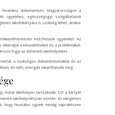
b hivatalos dokumentum. Magyarországon a
nki ügyekhez, egészségügyi szolgáltatások
glenes lakcímkártyára is szükség lehet, amikor
s zökkenőmentesen intézhessük ügyeinket. Az
 elkerüljük a késedelmeket és a problémákat.
krözni fogja az átmeneti lakóhelyünket.
lyamattal, a szükséges dokumentumokkal és az
ben, és időt, energiát takaríthatunk meg.
sége
y másik lakóhelyen tartózkodik. Ezt a kártyát
tmeneti lakóhelyváltozás esetén. Az ideiglenes
ák, hogy hivatalos ügyeik mindig naprakészen