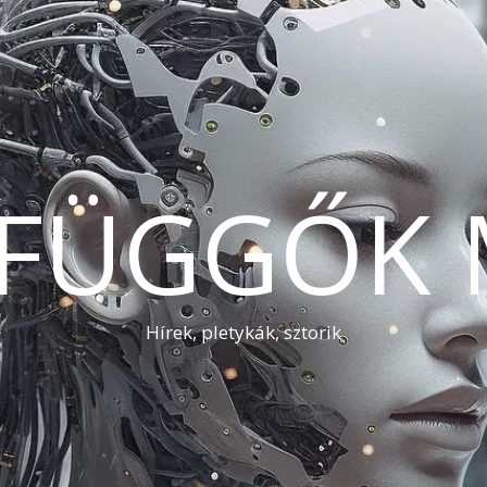
AFÜGGŐK 
Hírek, pletykák, sztorik