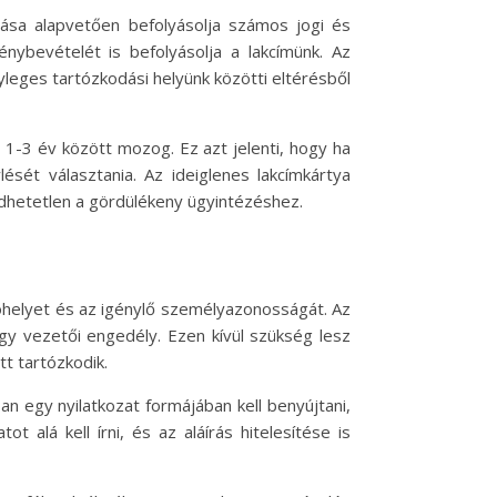
zása alapvetően befolyásolja számos jogi és
génybevételét is befolyásolja a lakcímünk. Az
yleges tartózkodási helyünk közötti eltérésből
 1-3 év között mozog. Ez azt jelenti, hogy ha
ését választania. Az ideiglenes lakcímkártya
dhetetlen a gördülékeny ügyintézéshez.
óhelyet és az igénylő személyazonosságát. Az
y vezetői engedély. Ezen kívül szükség lesz
tt tartózkodik.
an egy nyilatkozat formájában kell benyújtani,
 alá kell írni, és az aláírás hitelesítése is