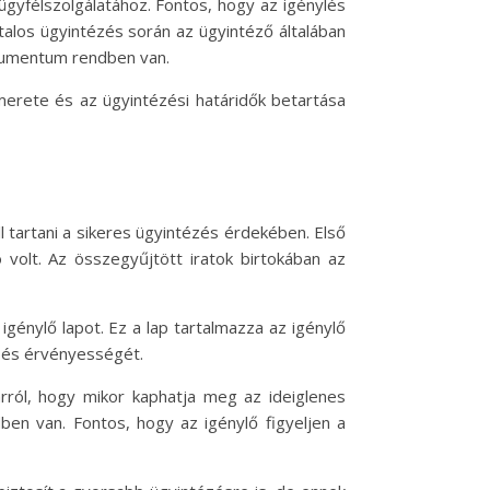
 ügyfélszolgálatához. Fontos, hogy az igénylés
talos ügyintézés során az ügyintéző általában
okumentum rendben van.
erete és az ügyintézési határidők betartása
l tartani a sikeres ügyintézés érdekében. Első
volt. Az összegyűjtött iratok birtokában az
igénylő lapot. Ez a lap tartalmazza az igénylő
ét és érvényességét.
arról, hogy mikor kaphatja meg az ideiglenes
ben van. Fontos, hogy az igénylő figyeljen a