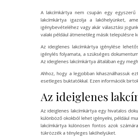
A lakcímkártya nem csupán egy egyszerű 
lakcímkártya igazolja a lakóhelyünket, a
igénybevételéhez vagy akár választási jogunk 
valaki például átmenetileg másik településre k
Az ideiglenes lakcímkártya igénylése lehet
igénylés folyamata, a szükséges dokumentumo
Az ideiglenes lakcímkártya általában egy megha
Ahhoz, hogy a legjobban kihasználhassuk ezt
esetleges buktatókkal. Ezen információk birto
Az ideiglenes lakc
Az ideiglenes lakcímkártya egy hivatalos dok
különböző okokból lehet igényelni, például mu
lakcímkártya különösen fontos azok számára,
tükrözzék a tényleges lakóhelyüket.