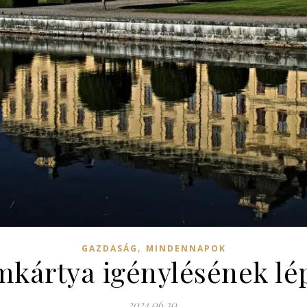
,
GAZDASÁG
MINDENNAPOK
ímkártya igénylésének lé
2024.06.30.