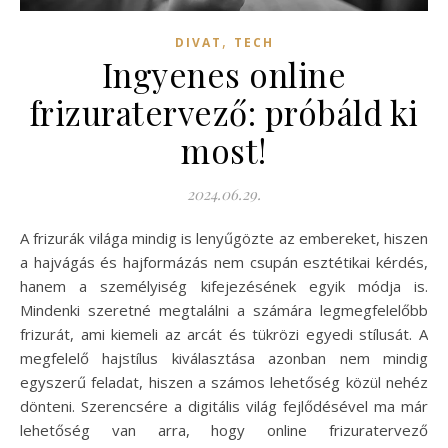
,
DIVAT
TECH
Ingyenes online
frizuratervező: próbáld ki
most!
2024.06.29.
A frizurák világa mindig is lenyűgözte az embereket, hiszen
a hajvágás és hajformázás nem csupán esztétikai kérdés,
hanem a személyiség kifejezésének egyik módja is.
Mindenki szeretné megtalálni a számára legmegfelelőbb
frizurát, ami kiemeli az arcát és tükrözi egyedi stílusát. A
megfelelő hajstílus kiválasztása azonban nem mindig
egyszerű feladat, hiszen a számos lehetőség közül nehéz
dönteni. Szerencsére a digitális világ fejlődésével ma már
lehetőség van arra, hogy online frizuratervező