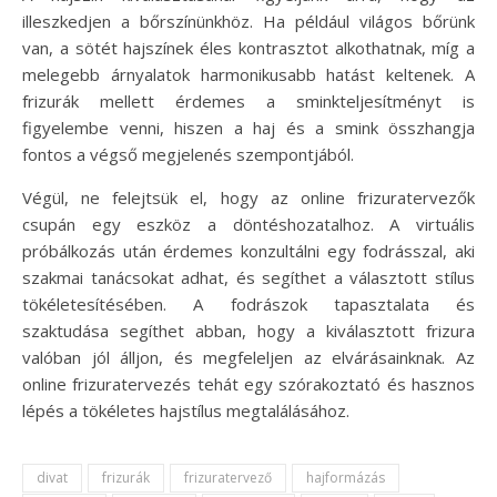
illeszkedjen a bőrszínünkhöz. Ha például világos bőrünk
van, a sötét hajszínek éles kontrasztot alkothatnak, míg a
melegebb árnyalatok harmonikusabb hatást keltenek. A
frizurák mellett érdemes a sminkteljesítményt is
figyelembe venni, hiszen a haj és a smink összhangja
fontos a végső megjelenés szempontjából.
Végül, ne felejtsük el, hogy az online frizuratervezők
csupán egy eszköz a döntéshozatalhoz. A virtuális
próbálkozás után érdemes konzultálni egy fodrásszal, aki
szakmai tanácsokat adhat, és segíthet a választott stílus
tökéletesítésében. A fodrászok tapasztalata és
szaktudása segíthet abban, hogy a kiválasztott frizura
valóban jól álljon, és megfeleljen az elvárásainknak. Az
online frizuratervezés tehát egy szórakoztató és hasznos
lépés a tökéletes hajstílus megtalálásához.
divat
frizurák
frizuratervező
hajformázás