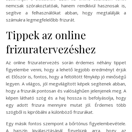
nemcsak szórakoztatóak, hanem rendkívül hasznosak is,
segítve a felhasználókat abban, hogy megtalálják a
számukra legmegfelelőbb frizurát.
Tippek az online
frizuratervezéshez
Az online frizuratervezés során érdemes néhány tippet
figyelembe venni, hogy a lehető legjobb eredményt érjük
el. Először is, fontos, hogy a feltöltött fénykép jó minőségű
legyen. A világos, jól megvilágított képek segítenek abban,
hogy a frizurák pontosan és valósághűen jelenjenek meg. A
képen látható szög és a haj hossza is befolyásolja, hogy
egy adott frizura mennyire mutat jól. Érdemes több
szögből is kipróbálni a különböző frizurákat.
Egy másik fontos szempont a bőrtónus figyelembevétele.
A hajszín kiválasztásánál figyeljünk arra, hogy az