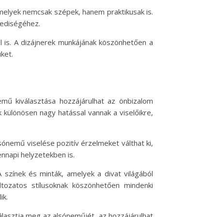
melyek nemcsak szépek, hanem praktikusak is.
yediségéhez.
l is. A dizájnerek munkájának köszönhetően a
ket.
emű kiválasztása hozzájárulhat az önbizalom
k különösen nagy hatással vannak a viselőikre,
ónemű viselése pozitív érzelmeket válthat ki,
nnapi helyzetekben is.
 színek és minták, amelyek a divat világából
ltozatos stílusoknak köszönhetően mindenki
ik.
álasztja meg az alsóneműjét, az hozzájárulhat