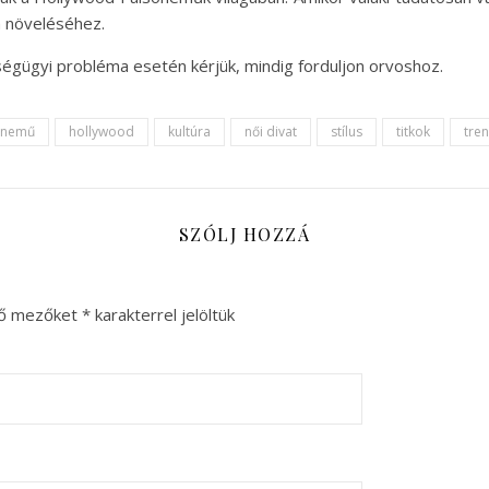
m növeléséhez.
ségügyi probléma esetén kérjük, mindig forduljon orvoshoz.
sónemű
hollywood
kultúra
női divat
stílus
titkok
tre
SZÓLJ HOZZÁ
ző mezőket
*
karakterrel jelöltük