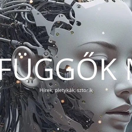
AFÜGGŐK 
Hírek, pletykák, sztorik