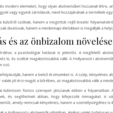
és modern elemeket, hogy olyan alsóneműket hozzanak létre, a
öngyök vagy egyedi záródások, mind hozzájárulnak a termékek eg
külsőről szólnak, hanem a mögöttük rejlő kreatív folyamatokró
sak divatosak, hanem a mindennapi életükben is megállják a helyü
ás és az önbizalom növelése
dése; a pszichológiai hatásuk is jelentős. A megfelelő alsón
 néz ki, és ezáltal magabiztosabbá válik. A Hollywood-i alsónemű
an szó.
olyásolják, hanem a belső érzéseinket is. A szép, kényelmes als
valaki jól érzi magát a bőrében, az magabiztosabbá válik a minde
ai különösen fontos szerepet játszanak ebben a folyamatban. A
knek, és segíthetnek abban, hogy kifejezzék önmagukat. A vá
neműt, amely nemcsak kényelmes, hanem a személyiségéhez is ill
úak a Hollywood-i alsóneműk világában. Amikor valaki tudatosan v