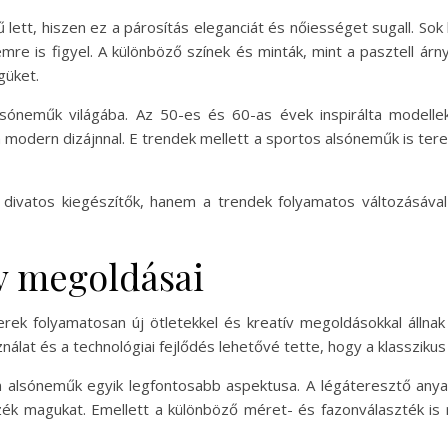
 lett, hiszen ez a párosítás eleganciát és nőiességet sugall. So
re is figyel. A különböző színek és minták, mint a pasztell árn
güket.
alsóneműk világába. Az 50-es és 60-as évek inspirálta modell
a modern dizájnnal. E trendek mellett a sportos alsóneműk is ter
vatos kiegészítők, hanem a trendek folyamatos változásával a
ív megoldásai
rek folyamatosan új ötletekkel és kreatív megoldásokkal álln
nálat és a technológiai fejlődés lehetővé tette, hogy a klassziku
n alsóneműk egyik legfontosabb aspektusa. A légáteresztő anya
k magukat. Emellett a különböző méret- és fazonválaszték is re