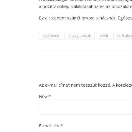
a pozitív önkép kialakításához és az önbizalo
Ez a cikk nem számít orvosi tanácsnak. Egész
alsónemű
anyagtípusok
divat
férfi al
Az e-mail címet nem tesszük közzé.
A kötele
Név
*
E-mail cím
*