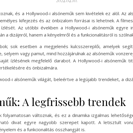
2024.04.10.
ltoznak, és a Hollywood-i alsóneműk sem kivételek ez alól. Az a
emélyes kifejezés és az önbizalom forrásai is lehetnek. A filmes
g ízlését. Az utóbbi években a Hollywood-i alsóneműk egyre i
a dizájnról, hanem a kényelmről és a funkcionalitásról is szólnak
k; sok esetben a megjelenés kulcsszereplői, amelyek segíten
ke, selyem vagy pamut, mind hozzájárulnak az alsóneműk vonzerejé
saját ízlésének megfelelő darabot. A Hollywood-i alsóneműk t
értékelésére és önbizalmára.
ood-i alsóneműk világát, beleértve a legújabb trendeket, a dizáj
űk: A legfrissebb trendek
 folyamatosan változnak, és ez a dinamika izgalmas lehetősége
rtható divat egyre nagyobb szerepet kapott. A letisztult v
nyelem és a funkcionalitás összhangját is.