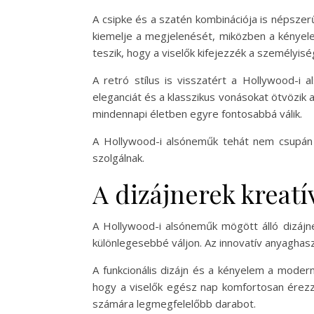
A csipke és a szatén kombinációja is népszerű
kiemelje a megjelenését, miközben a kényelem
teszik, hogy a viselők kifejezzék a személyisé
A retró stílus is visszatért a Hollywood-i 
eleganciát és a klasszikus vonásokat ötvözik 
mindennapi életben egyre fontosabbá válik.
A Hollywood-i alsóneműk tehát nem csupán di
szolgálnak.
A dizájnerek kreat
A Hollywood-i alsóneműk mögött álló dizájne
különlegesebbé váljon. Az innovatív anyaghasz
A funkcionális dizájn és a kényelem a moder
hogy a viselők egész nap komfortosan érezzé
számára legmegfelelőbb darabot.