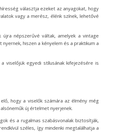
k híresség választja ezeket az anyagokat, hogy
yalatok vagy a merész, élénk színek, lehetővé
ek újra népszerűvé váltak, amelyek a vintage
et nyernek, hiszen a kényelem és a praktikum a
 viselőjük egyedi stílusának kifejezésére is
ak elő, hogy a viselők számára az élmény még
s alsóneműk új értelmet nyerjenek.
gok és a rugalmas szabásvonalak biztosítják,
ndkívül széles, így mindenki megtalálhatja a