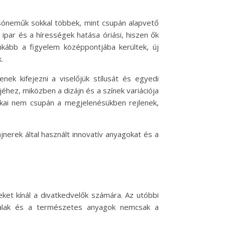
lsóneműk sokkal többek, mint csupán alapvető
 ipar és a hírességek hatása óriási, hiszen ők
nkább a figyelem középpontjába kerültek, új
.
ek kifejezni a viselőjük stílusát és egyedi
hez, miközben a dizájn és a színek variációja
itkai nem csupán a megjelenésükben rejlenek,
nerek által használt innovatív anyagokat és a
ket kínál a divatkedvelők számára. Az utóbbi
onalak és a természetes anyagok nemcsak a