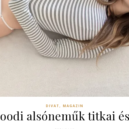
,
DIVAT
MAGAZIN
oodi alsóneműk titkai és