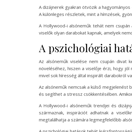
A dizájnerek gyakran ötvözik a hagyományos 
A különleges részletek, mint a hímzések, gy
A Hollywood-i alsóneműk tehát nem csupán a 
viselők olyan darabokat kapnak, amelyek nemc
A pszichológiai hat
Az alsóneműk viselése nem csupán divat kér
növeléséhez, hiszen a viselője érzi, hogy jól
mivel sok híresség által inspirált darabokról v
Az alsóneműk nemcsak a külső megjelenést bef
és segíthet a stressz csökkentésében. Amikor 
A Hollywood-i alsóneműk trendjei és dizájnj
származnak, inspirációt adhatnak a viselő
megtalálhatja a számára legmegfelelőbb alsó
A pszichológiai hatások tehát kulcsfontosság