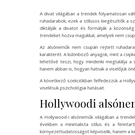
A divat világában a trendek folyamatosan vá
ruhadarabok; ezek a stílusos kiegészítők a sz
diktálják a divatot és formálják a közönsé
trendeket hozva magukkal, amelyek nem csupán 
Az alsóneműk nem csupán rejtett ruhadarabo
karakterét. A különböző anyagok, mint a csip
lehetővé teszi, hogy mindenki megtalálja a 
hanem abban is, hogyan hatnak a viselőjük ön
A következő szekciókban felfedezzük a Hollyw
viselésük pszichológiai hatásait.
Hollywoodi alsónem
A Hollywood-i alsóneműk világában a trendek
években a minimalista stílus és a fennta
környezettudatosságot képviselik, hanem a ké