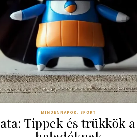
,
MINDENNAPOK
SPORT
lata: Tippek és trükkök 
haladóknak