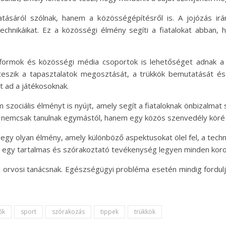
sáról szólnak, hanem a közösségépítésről is. A jojózás irá
technikáikat. Ez a közösségi élmény segíti a fiatalokat abba
tformok és közösségi média csoportok is lehetőséget adnak a
eszik a tapasztalatok megosztását, a trükkök bemutatását és a
ót ad a játékosoknak.
zociális élményt is nyújt, amely segít a fiataloknak önbizalmat sz
emcsak tanulnak egymástól, hanem egy közös szenvedély köré ép
gy olyan élmény, amely különböző aspektusokat ölel fel, a techni
s egy tartalmas és szórakoztató tevékenység legyen minden koro
l orvosi tanácsnak. Egészségügyi probléma esetén mindig fordu
ők
sport
szórakozás
tippek
trükkök