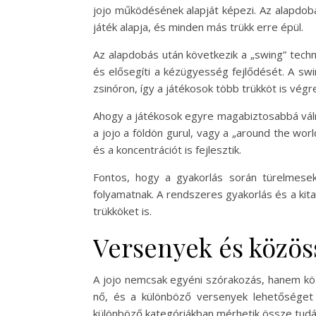
jojo működésének alapját képezi. Az alapdobá
játék alapja, és minden más trükk erre épül.
Az alapdobás után következik a „swing” techni
és elősegíti a kézügyesség fejlődését. A swi
zsinóron, így a játékosok több trükköt is végr
Ahogy a játékosok egyre magabiztosabbá válnak
a jojo a földön gurul, vagy a „around the wor
és a koncentrációt is fejlesztik.
Fontos, hogy a gyakorlás során türelmese
folyamatnak. A rendszeres gyakorlás és a kit
trükköket is.
Versenyek és közös
A jojo nemcsak egyéni szórakozás, hanem kö
nő, és a különböző versenyek lehetőséget
különböző kategóriákban mérhetik össze tudá