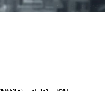
NDENNAPOK
OTTHON
SPORT