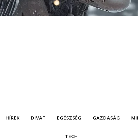
HÍREK
DIVAT
EGÉSZSÉG
GAZDASÁG
MI
TECH