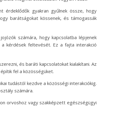
nt érdeklődők gyakran gyűlnek össze, hogy
n, hogy barátságokat kössenek, és támogassák
 jojózók számára, hogy kapcsolatba lépjenek
 kérdések feltevését. Ez a fajta interakció
erezni, és baráti kapcsolatokat kialakítani. Az
ítik fel a közösségüket.
kai tudástól kezdve a közösségi interakciókig.
sztály számára.
ljon orvoshoz vagy szakképzett egészségügyi