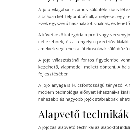
A jojo világában számos különféle típus létez
általában két félgömbből áll, amelyeket egy t
Ezek egyszerű használatot kínálnak, és lehető
A következő kategória a profi vagy versenyjo
nehezebbek, és a tengelyük precíziós kialak
amelyek segítenek a játékosoknak különböző t
A jojo választásánál fontos figyelembe venn
kezelhető, alapmodell mellett dönteni. A hal
fejlesztésében.
A jojo anyaga is kulcsfontosságú tényező. A 
modern technológia előnyeit kihasználva kínál
nehezebb és nagyobb jojók stabilabbak lehet
Alapvető technikák
A jojózás alapvető technikái az alapoktól ind