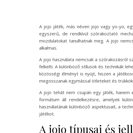
A jojo játék, más néven jojo vagy yo-yo, eg
egyszerű, de rendkívül szórakoztató mecha
mozdulatokat tanulhatnak meg. A jojo nemcs
alkalmas.
A jojo használata nemcsak a szórakozásról szó
felkelti. A különböző stílusok és technikák le
közösségi élményt is nyújt, hiszen a játé
megosszanak egymással ötleteket és trükkök
A jojo tehát nem csupán egy játék, hanem e
formátum áll rendelkezésre, amelyek külö
használatának különböző aspektusait, a techn
játékot.
A jojo típusai és je