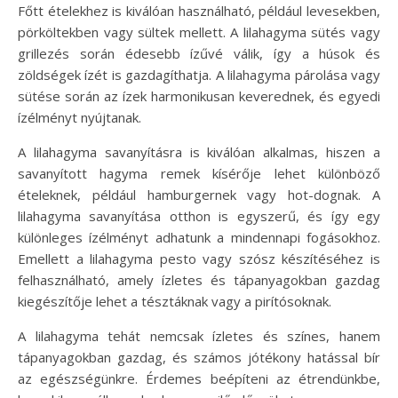
Főtt ételekhez is kiválóan használható, például levesekben,
pörköltekben vagy sültek mellett. A lilahagyma sütés vagy
grillezés során édesebb ízűvé válik, így a húsok és
zöldségek ízét is gazdagíthatja. A lilahagyma párolása vagy
sütése során az ízek harmonikusan keverednek, és egyedi
ízélményt nyújtanak.
A lilahagyma savanyításra is kiválóan alkalmas, hiszen a
savanyított hagyma remek kísérője lehet különböző
ételeknek, például hamburgernek vagy hot-dognak. A
lilahagyma savanyítása otthon is egyszerű, és így egy
különleges ízélményt adhatunk a mindennapi fogásokhoz.
Emellett a lilahagyma pesto vagy szósz készítéséhez is
felhasználható, amely ízletes és tápanyagokban gazdag
kiegészítője lehet a tésztáknak vagy a pirítósoknak.
A lilahagyma tehát nemcsak ízletes és színes, hanem
tápanyagokban gazdag, és számos jótékony hatással bír
az egészségünkre. Érdemes beépíteni az étrendünkbe,