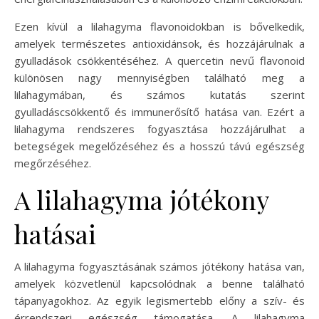
Ezen kívül a lilahagyma flavonoidokban is bővelkedik,
amelyek természetes antioxidánsok, és hozzájárulnak a
gyulladások csökkentéséhez. A quercetin nevű flavonoid
különösen nagy mennyiségben található meg a
lilahagymában, és számos kutatás szerint
gyulladáscsökkentő és immunerősítő hatása van. Ezért a
lilahagyma rendszeres fogyasztása hozzájárulhat a
betegségek megelőzéséhez és a hosszú távú egészség
megőrzéséhez.
A lilahagyma jótékony
hatásai
A lilahagyma fogyasztásának számos jótékony hatása van,
amelyek közvetlenül kapcsolódnak a benne található
tápanyagokhoz. Az egyik legismertebb előny a szív- és
érrendszeri egészség támogatása. A lilahagyma