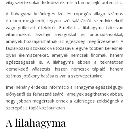
világszerte sokan felfedezték már a benne rejlő potenciált.
A lilahagyma különleges íze és ropogós állaga számos
ételben megjelenik, legyen szó salátákról, szendvicsekről
vagy grillezett ételekről. Emellett a lilahagyma tele van
vitaminokkal, ásványi anyagokkal és antioxidánsokkal,
amelyek hozzájárulhatnak az egészség megőrzéséhez. A
táplálkozási szokások változásával egyre többen keresnek
olyan élelmiszereket, amelyek nemcsak finomak, hanem
egészségesek is. A lilahagyma ebben a tekintetben
kiemelkedő választás, hiszen nemcsak tápláló, hanem
számos jótékony hatása is van a szervezetünkre.
Íme, néhány érdekes információ a lilahagyma egészségügyi
előnyeiről és felhasználásáról, amelyek segíthetnek abban,
hogy jobban megértsük ennek a különleges zöldségnek a
szerepét a táplálkozásunkban.
A lilahagyma