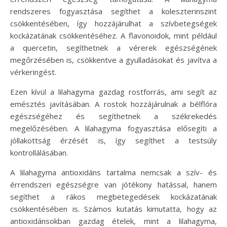
rendszeres fogyasztása segíthet a koleszterinszint
csökkentésében, így hozzájárulhat a szívbetegségek
kockázatának csökkentéséhez. A flavonoidok, mint például
a quercetin, segíthetnek a vérerek egészségének
megőrzésében is, csökkentve a gyulladásokat és javítva a
vérkeringést.
Ezen kívül a lilahagyma gazdag rostforrás, ami segít az
emésztés javításában. A rostok hozzájárulnak a bélflóra
egészségéhez és segíthetnek a székrekedés
megelőzésében. A lilahagyma fogyasztása elősegíti a
jóllakottság érzését is, így segíthet a testsúly
kontrollálásában.
A lilahagyma antioxidáns tartalma nemcsak a szív- és
érrendszeri egészségre van jótékony hatással, hanem
segíthet a rákos megbetegedések kockázatának
csökkentésében is. Számos kutatás kimutatta, hogy az
antioxidánsokban gazdag ételek, mint a lilahagyma,