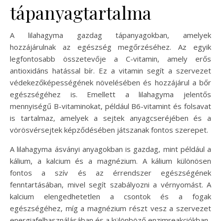
tápanyagtartalma
A lilahagyma gazdag tápanyagokban, amelyek
hozzájárulnak az egészség megőrzéséhez. Az egyik
legfontosabb összetevője a C-vitamin, amely erős
antioxidáns hatással bír. Ez a vitamin segít a szervezet
védekezőképességének növelésében és hozzájárul a bőr
egészségéhez is. Emellett a lilahagyma jelentős
mennyiségű B-vitaminokat, például B6-vitamint és folsavat
is tartalmaz, amelyek a sejtek anyagcseréjében és a
vörösvérsejtek képződésében játszanak fontos szerepet.
A lilahagyma ásványi anyagokban is gazdag, mint például a
kálium, a kalcium és a magnézium. A kálium különösen
fontos a szív és az érrendszer egészségének
fenntartásában, mivel segít szabályozni a vérnyomást. A
kalcium elengedhetetlen a csontok és a fogak
egészségéhez, míg a magnézium részt vesz a szervezet
energiafelhasználásában és a különböző enzimreakciókban.