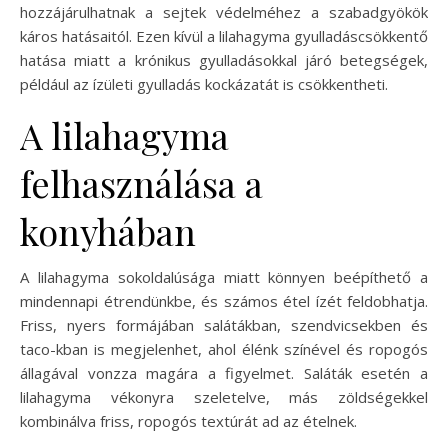
hozzájárulhatnak a sejtek védelméhez a szabadgyökök
káros hatásaitól. Ezen kívül a lilahagyma gyulladáscsökkentő
hatása miatt a krónikus gyulladásokkal járó betegségek,
például az ízületi gyulladás kockázatát is csökkentheti.
A lilahagyma
felhasználása a
konyhában
A lilahagyma sokoldalúsága miatt könnyen beépíthető a
mindennapi étrendünkbe, és számos étel ízét feldobhatja.
Friss, nyers formájában salátákban, szendvicsekben és
taco-kban is megjelenhet, ahol élénk színével és ropogós
állagával vonzza magára a figyelmet. Saláták esetén a
lilahagyma vékonyra szeletelve, más zöldségekkel
kombinálva friss, ropogós textúrát ad az ételnek.