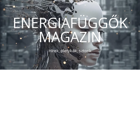
ENERGIAFÜGGŐK
MAGAZIN
Hírek, pletykák, sztorik