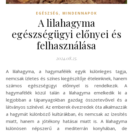
,
EGÉSZSÉG
MINDENNAPOK
A lilahagyma
egészségügyi előnyei és
felhasználása
2024.08.25.
A lilahagyma, a hagymafélék egyik különleges tagja,
nemcsak ízletes és színes kiegészítője ételeinknek, hanem
számos egészségügyi előnnyel is rendelkezik. A
hagymafélék közül talán a lilahagyma emelkedik ki a
legjobban a tápanyagokban gazdag összetevőivel és a
látványos színével. Az emberek évezredek óta alkalmazzák
a hagymát különböző kultúrákban, és nemcsak az ízesítés
miatt, hanem a jótékony hatásai miatt is. A lilahagyma
különösen népszerű a mediterrán konyhában, de