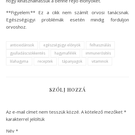
hogy kihasználhassuk a benne rejlő előnyöket.
**Figyelem:** Ez a cikk nem számít orvosi tanácsnak.
Egészségügyi problémák esetén mindig forduljon
orvoshoz.
antioxidánsok
egészségügyi előnyök
felhasználás
gyulladáscsökkentés
hagymafélék
immunerősítés
lilahagyma
receptek
tápanyagok
vitaminok
SZÓLJ HOZZÁ
Az e-mail címet nem tesszük közzé.
A kötelező mezőket
*
karakterrel jelöltük
Név
*