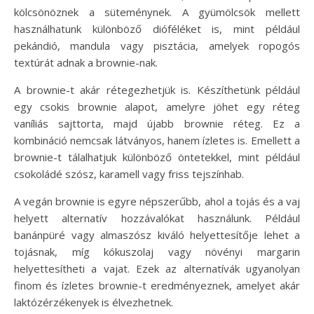
kölcsönöznek a süteménynek. A gyümölcsök mellett
használhatunk különböző dióféléket is, mint például
pekándió, mandula vagy pisztácia, amelyek ropogós
textúrát adnak a brownie-nak.
A brownie-t akár rétegezhetjük is. Készíthetünk például
egy csokis brownie alapot, amelyre jöhet egy réteg
vaníliás sajttorta, majd újabb brownie réteg. Ez a
kombináció nemcsak látványos, hanem ízletes is. Emellett a
brownie-t tálalhatjuk különböző öntetekkel, mint például
csokoládé szósz, karamell vagy friss tejszínhab.
A vegán brownie is egyre népszerűbb, ahol a tojás és a vaj
helyett alternatív hozzávalókat használunk. Például
banánpüré vagy almaszósz kiváló helyettesítője lehet a
tojásnak, míg kókuszolaj vagy növényi margarin
helyettesítheti a vajat. Ezek az alternatívák ugyanolyan
finom és ízletes brownie-t eredményeznek, amelyet akár
laktózérzékenyek is élvezhetnek.