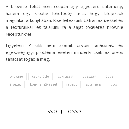
A brownie tehát nem csupán egy egyszerű sütemény,
hanem egy kreatív lehetőség arra, hogy kifejezzük
magunkat a konyhában. Kísérletezzünk bátran az ízekkel és
a textúrákkal, és találjunk rá a saját tökéletes brownie
receptünkre!
Figyelem: A cikk nem számít orvosi tanácsnak, és
egészségügyi probléma esetén mindenki csak az orvos
tanácsát fogadja meg.
brownie
csokoládé
cukrászat
desszert
édes
élvezet
konyhaművészet
recept
sütemény
tipp
SZÓLJ HOZZÁ