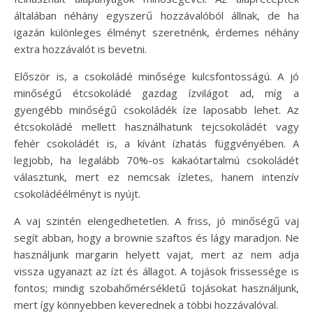
általában néhány egyszerű hozzávalóból állnak, de ha
igazán különleges élményt szeretnénk, érdemes néhány
extra hozzávalót is bevetni.
Először is, a csokoládé minősége kulcsfontosságú. A jó
minőségű étcsokoládé gazdag ízvilágot ad, míg a
gyengébb minőségű csokoládék íze laposabb lehet. Az
étcsokoládé mellett használhatunk tejcsokoládét vagy
fehér csokoládét is, a kívánt ízhatás függvényében. A
legjobb, ha legalább 70%-os kakaótartalmú csokoládét
választunk, mert ez nemcsak ízletes, hanem intenzív
csokoládéélményt is nyújt.
A vaj szintén elengedhetetlen. A friss, jó minőségű vaj
segít abban, hogy a brownie szaftos és lágy maradjon. Ne
használjunk margarin helyett vajat, mert az nem adja
vissza ugyanazt az ízt és állagot. A tojások frissessége is
fontos; mindig szobahőmérsékletű tojásokat használjunk,
mert így könnyebben keverednek a többi hozzávalóval.