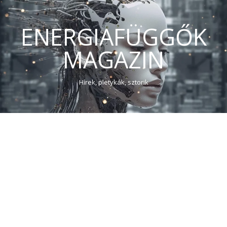
ENERGIAFÜGGŐK
MAGAZIN
Hírek, pletykák, sztorik