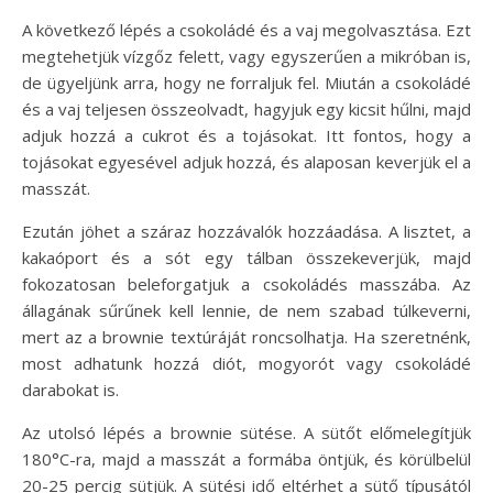
A következő lépés a csokoládé és a vaj megolvasztása. Ezt
megtehetjük vízgőz felett, vagy egyszerűen a mikróban is,
de ügyeljünk arra, hogy ne forraljuk fel. Miután a csokoládé
és a vaj teljesen összeolvadt, hagyjuk egy kicsit hűlni, majd
adjuk hozzá a cukrot és a tojásokat. Itt fontos, hogy a
tojásokat egyesével adjuk hozzá, és alaposan keverjük el a
masszát.
Ezután jöhet a száraz hozzávalók hozzáadása. A lisztet, a
kakaóport és a sót egy tálban összekeverjük, majd
fokozatosan beleforgatjuk a csokoládés masszába. Az
állagának sűrűnek kell lennie, de nem szabad túlkeverni,
mert az a brownie textúráját roncsolhatja. Ha szeretnénk,
most adhatunk hozzá diót, mogyorót vagy csokoládé
darabokat is.
Az utolsó lépés a brownie sütése. A sütőt előmelegítjük
180°C-ra, majd a masszát a formába öntjük, és körülbelül
20-25 percig sütjük. A sütési idő eltérhet a sütő típusától