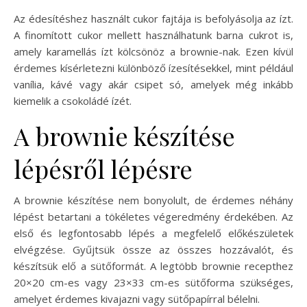
Az édesítéshez használt cukor fajtája is befolyásolja az ízt.
A finomított cukor mellett használhatunk barna cukrot is,
amely karamellás ízt kölcsönöz a brownie-nak. Ezen kívül
érdemes kísérletezni különböző ízesítésekkel, mint például
vanília, kávé vagy akár csipet só, amelyek még inkább
kiemelik a csokoládé ízét.
A brownie készítése
lépésről lépésre
A brownie készítése nem bonyolult, de érdemes néhány
lépést betartani a tökéletes végeredmény érdekében. Az
első és legfontosabb lépés a megfelelő előkészületek
elvégzése. Gyűjtsük össze az összes hozzávalót, és
készítsük elő a sütőformát. A legtöbb brownie recepthez
20×20 cm-es vagy 23×33 cm-es sütőforma szükséges,
amelyet érdemes kivajazni vagy sütőpapírral bélelni.