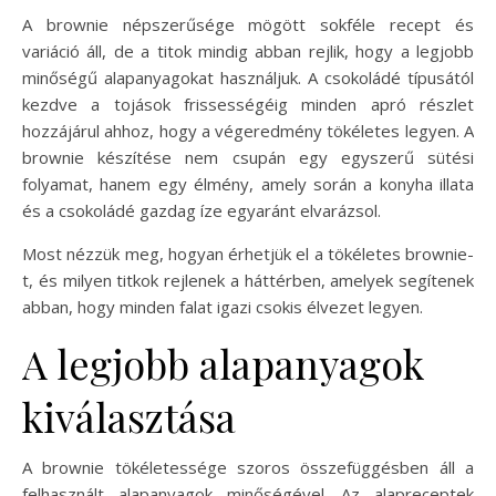
A brownie népszerűsége mögött sokféle recept és
variáció áll, de a titok mindig abban rejlik, hogy a legjobb
minőségű alapanyagokat használjuk. A csokoládé típusától
kezdve a tojások frissességéig minden apró részlet
hozzájárul ahhoz, hogy a végeredmény tökéletes legyen. A
brownie készítése nem csupán egy egyszerű sütési
folyamat, hanem egy élmény, amely során a konyha illata
és a csokoládé gazdag íze egyaránt elvarázsol.
Most nézzük meg, hogyan érhetjük el a tökéletes brownie-
t, és milyen titkok rejlenek a háttérben, amelyek segítenek
abban, hogy minden falat igazi csokis élvezet legyen.
A legjobb alapanyagok
kiválasztása
A brownie tökéletessége szoros összefüggésben áll a
felhasznált alapanyagok minőségével. Az alapreceptek