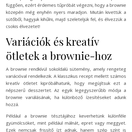
függően, ezért érdemes tűpróbát végezni, hogy a brownie
közepén még enyhén nyers maradjon. Miután kivettük a
sütőből, hagyjuk kihűlni, majd szeleteljük fel, és élvezzük a
csokis élvezetet!
Variációk és kreatív
ötletek a brownie-hoz
A brownie rendkívül sokoldalú sütemény, amely rengeteg
variációval rendelkezik. A klasszikus recept mellett számos
kreatív ötletet kipróbálhatunk, hogy megújítsuk ezt a
népszerű desszertet. Az egyik legegyszerűbb módja a
brownie variálásának, ha különböző ízesítéseket adunk
hozzá.
Például a brownie tésztájához keverhetünk különféle
gyümölcsöket, mint például málnát, epret vagy meggyet.
Ezek nemcsak frissítő ízt adnak, hanem szép színt is