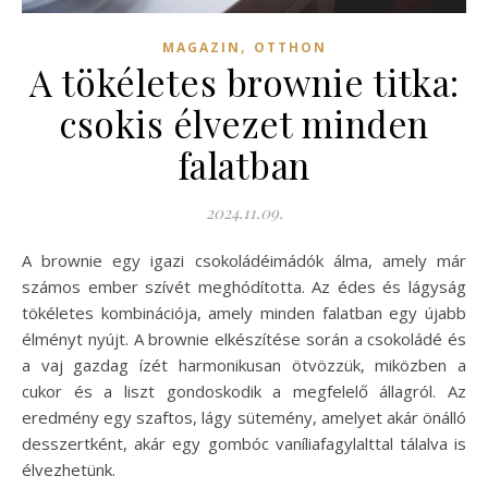
,
MAGAZIN
OTTHON
A tökéletes brownie titka:
csokis élvezet minden
falatban
2024.11.09.
A brownie egy igazi csokoládéimádók álma, amely már
számos ember szívét meghódította. Az édes és lágyság
tökéletes kombinációja, amely minden falatban egy újabb
élményt nyújt. A brownie elkészítése során a csokoládé és
a vaj gazdag ízét harmonikusan ötvözzük, miközben a
cukor és a liszt gondoskodik a megfelelő állagról. Az
eredmény egy szaftos, lágy sütemény, amelyet akár önálló
desszertként, akár egy gombóc vaníliafagylalttal tálalva is
élvezhetünk.