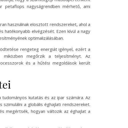
ár petaflops nagyságrendben mérhető, ami
an használnak elosztott rendszereket, ahol a
és hatékonyabb elvégzését. Ezen kívül a nagy
jesítményének optimalizálásában.
dtetése rengeteg energiát igényel, ezért a
t, miközben megőrzik a teljesítményt. Az
rocesszorok és a hűtési megoldások került
tei
a tudományos kutatás és az ipar számára. Az
szimulálni a globális éghajlati rendszereket.
s megértsék, hogyan változik az éghajlat a