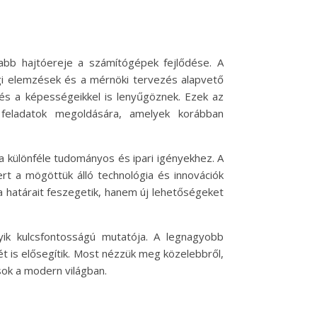
sabb hajtóereje a számítógépek fejlődése. A
i elemzések és a mérnöki tervezés alapvető
és a képességeikkel is lenyűgöznek. Ezek az
feladatok megoldására, amelyek korábban
a különféle tudományos és ipari igényekhez. A
rt a mögöttük álló technológia és innovációk
ka határait feszegetik, hanem új lehetőségeket
yik kulcsfontosságú mutatója. A legnagyobb
 is elősegítik. Most nézzük meg közelebbről,
sok a modern világban.