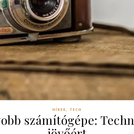
,
HÍREK
TECH
yobb számítógépe: Techn
jövőért