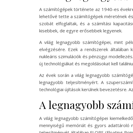
A számítógépek története az 1940-es évekre 
lehetővé tette a számítógépek méretének és
szobát elfoglaltak, és a számítási kapacitá
kisebbek, de egyre erősebbek legyenek.
A világ legnagyobb számítógépei, mint pél
elvégzésére. Ezek a rendszerek általában kü
nukleáris szimulációk és pénzügyi modellezé
új technológiákat és megoldásokat kell találni
Az évek során a világ legnagyobb számítóg
legnagyobb teljesítményért. A szuperszám
technológiai újítások kerülnek bevezetésre. A
A legnagyobb számí
A világ legnagyobb számítógépei kiemelkedő 
mennyiségű memóriát és gyors adattároló 
teljesítményét általában FLOPS (Floating P