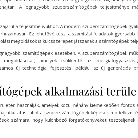
hajtani. A legnagyobb szuperszámítógépek teljesítménye m
zzájárul a teljesítményükhöz. A modern szuperszámítógépek gyakr
rhuzamosan. Ez lehetővé teszi a számítási feladatok gyorsabb 
rolási megoldások is kulcsszerepet játszanak a számítógépek tel
legnagyobb számítógépek esetében. A szuperszámítógépek műkö
a megoldásokat, amelyek csökkentik az energiafogyasztás
ámos új technológiai fejlesztés, például az új generációs p
tógépek alkalmazási terüle
rületen használják, amelyek közül néhány kiemelkedően fontos 
hajlatkutatás, ahol a szuperszámítógépek képesek modellezni és 
ósok számára, hogy különböző forgatókönyveket teszteljenek é