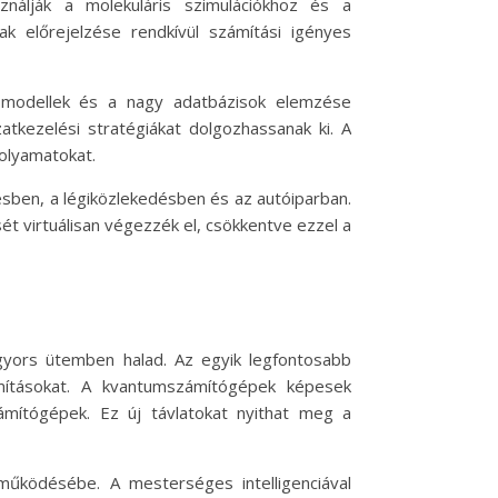
nálják a molekuláris szimulációkhoz és a
 előrejelzése rendkívül számítási igényes
 modellek és a nagy adatbázisok elemzése
tkezelési stratégiákat dolgozhassanak ki. A
olyamatokat.
ésben, a légiközlekedésben és az autóiparban.
t virtuálisan végezzék el, csökkentve ezzel a
gyors ütemben halad. Az egyik legfontosabb
mításokat. A kvantumszámítógépek képesek
ámítógépek. Ez új távlatokat nyithat meg a
működésébe. A mesterséges intelligenciával