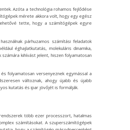
entek. Azóta a technológia rohamos fejlődése
ítógépek mérete akkora volt, hogy egy egész
és lehetővé tette, hogy a számítógépek egyre
 használnak párhuzamos számítási feladatok
ldául éghajlatkutatás, molekuláris dinamika,
számára kihívást jelent, hiszen folyamatosan
, és folyamatosan versenyeznek egymással a
dszeresen változnak, ahogy újabb és újabb
s kutatás és ipar jövőjét is formálják.
a rendszerek több ezer processzort, hatalmas
omplex számításokat. A szuperszámítógépek
gmutatja, hogy a számítógép másodpercenként