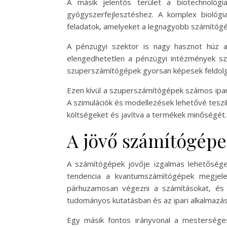
A másik jelentős terület a biotechnológ
gyógyszerfejlesztéshez. A komplex biológ
feladatok, amelyeket a legnagyobb számítóg
A pénzügyi szektor is nagy hasznot húz 
elengedhetetlen a pénzügyi intézmények szá
szuperszámítógépek gyorsan képesek feldolgo
Ezen kívül a szuperszámítógépek számos ipari
A szimulációk és modellezések lehetővé teszi
költségeket és javítva a termékek minőségét.
A jövő számítógépe
A számítógépek jövője izgalmas lehetősége
tendencia a kvantumszámítógépek megjele
párhuzamosan végezni a számításokat, és e
tudományos kutatásban és az ipari alkalmazá
Egy másik fontos irányvonal a mesterséges