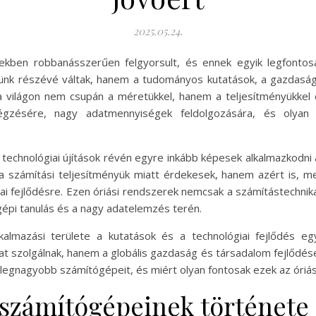
2025.05.24.
zedekben robbanásszerűen felgyorsult, és ennek egyik legfonto
ünk részévé váltak, hanem a tudományos kutatások, a gazdaság
 világon nem csupán a méretükkel, hanem a teljesítményükkel 
égzésére, nagy adatmennyiségek feldolgozására, és olyan 
technológiai újítások révén egyre inkább képesek alkalmazkodni 
számítási teljesítményük miatt érdekesek, hanem azért is, me
iai fejlődésre. Ezen óriási rendszerek nemcsak a számítástechni
gépi tanulás és a nagy adatelemzés terén.
almazási területe a kutatások és a technológiai fejlődés eg
szolgálnak, hanem a globális gazdaság és társadalom fejlődését
legnagyobb számítógépeit, és miért olyan fontosak ezek az óriá
 számítógépeinek története