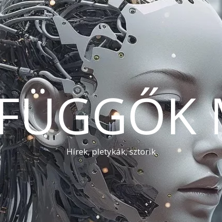
AFÜGGŐK 
Hírek, pletykák, sztorik