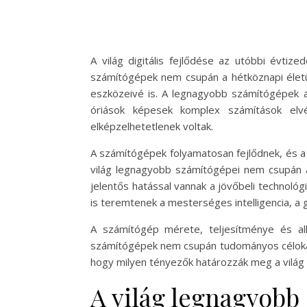
A világ digitális fejlődése az utóbbi évti
számítógépek nem csupán a hétköznapi élet
eszközeivé is. A legnagyobb számítógépek a
óriások képesek komplex számítások elv
elképzelhetetlenek voltak.
A számítógépek folyamatosan fejlődnek, és a 
világ legnagyobb számítógépei nem csupán a 
jelentős hatással vannak a jövőbeli technológ
is teremtenek a mesterséges intelligencia, a 
A számítógép mérete, teljesítménye és alk
számítógépek nem csupán tudományos célokat 
hogy milyen tényezők határozzák meg a világ 
A világ legnagyobb