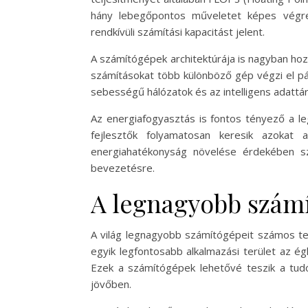
hány lebegőpontos műveletet képes végre
rendkívüli számítási kapacitást jelent.
A számítógépek architektúrája is nagyban ho
számításokat több különböző gép végzi el pá
sebességű hálózatok és az intelligens adattá
Az energiafogyasztás is fontos tényező a 
fejlesztők folyamatosan keresik azokat 
energiahatékonyság növelése érdekében sz
bevezetésre.
A legnagyobb számí
A világ legnagyobb számítógépeit számos te
egyik legfontosabb alkalmazási terület az ég
Ezek a számítógépek lehetővé teszik a tud
jövőben.