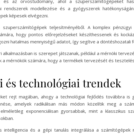
ia és az orvostudomány, ahol a szuperszámítógépeket hasz
iai rendszerek modellezése és a gyógyszerek hatékonyságának
épek képesek elvégezni.
a szuperszámítógépek teljesítményéből. A komplex pénzügyi
mára, hogy pontos előrejelzéseket készíthessenek és kockáza
zni hatalmas mennyiségű adatot, így segítve a döntéshozatali f
 alkalmazásban is szerepet játszanak, például a mérnöki tervez
k a mérnökök számára, hogy a termékek tervezését és tesztelésé
i és technológiai trendek
ket rejt magában, ahogy a technológiai fejlődés továbbra is 
nése, amelyek radikálisan más módon közelítik meg a szá
lméletileg exponenciálisan gyorsabbak, mint a klasszikus sz
sokban.
 intelligencia és a gépi tanulás integrálása a számítógépek 