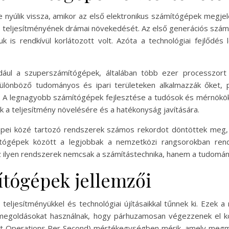
nyúlik vissza, amikor az első elektronikus számítógépek megjel
 teljesítményének drámai növekedését. Az első generációs szám
suk is rendkívül korlátozott volt. Azóta a technológiai fejlőd
dául a szuperszámítógépek, általában több ezer processzort
lönböző tudományos és ipari területeken alkalmazzák őket, pé
s. A legnagyobb számítógépek fejlesztése a tudósok és mérnökök 
uk a teljesítmény növelésére és a hatékonyság javítására.
épei közé tartozó rendszerek számos rekordot döntöttek meg
ítógépek között a legjobbak a nemzetközi rangsorokban ren
z ilyen rendszerek nemcsak a számítástechnika, hanem a tudományo
tógépek jellemzői
teljesítményükkel és technológiai újításaikkal tűnnek ki. Ezek 
megoldásokat használnak, hogy párhuzamosan végezzenek el k
oint Operations Per Second) mértékegységben mérik, amely me