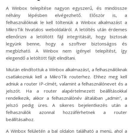
A Winbox telepítése nagyon egyszerű, és mindössze
néhány lépésben elvégezhető. Először is, a
felhasználóknak le kell tölteniük a Winbox alkalmazást a
MikroTik hivatalos weboldaláról. A letöltés után érdemes
ellenőrizni a letöltött fájl integritását, hogy biztosak
legyünk benne, hogy a szoftver biztonságos és
megbízható. A Winbox nem igényel telepítést, így
elegendő a letöltött fájlt elindítani.
Miután elindítottuk a Winbox alkalmazást, a felhasználóknak
csatlakozniuk kell a MikroTik routerhez. Ehhez meg kell
adniuk a router IP-címét, valamint a felhasználónevet és a
jelszót. Ha a router alapértelmezett beállításokkal
rendelkezik, akkor a felhasználónév általában „admin”, a
jelszó pedig üres. A sikeres bejelentkezés után a
felhasználók azonnal hozzáférhetnek a router
beállításaihoz.
A Winbox felületén a bal oldalon található a menü, ahol a