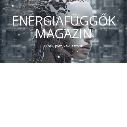
ENERGIAFÜGGŐK
MAGAZIN
Hírek, pletykák, sztorik