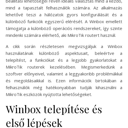
beállítási lehetőségei révén ideális választás mind a kezdő,
mind a tapasztalt felhasználók számára. Az alkalmazás
lehetővé teszi a hálózatok gyors konfigurálását és a
különböző funkciók egyszerű elérését. A Winbox emellett
támogatja a különböző operációs rendszereket, így szinte
mindenki számára elérhető, aki MikroTik routert használ.
A cikk során részletesen megvizsgáljuk a Winbox
használatának különböző aspektusait, beleértve a
telepítést, a funkciókat és a legjobb gyakorlatokat a
MikroTik routerek kezelésében. Megismerkedünk a
szoftver előnyeivel, valamint a leggyakoribb problémákkal
és megoldásaikkal is. Ezen információk birtokában a
felhasználók még hatékonyabban tudják kihasználni a
MikroTik eszközök nyújtotta lehetőségeket.
Winbox telepítése és
első lépések