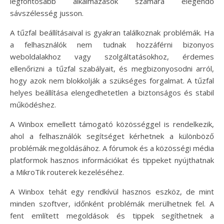
legfontosabb alkalmazások számára elegendő
sávszélesség jusson.
A tűzfal beállításaival is gyakran találkoznak problémák. Ha
a felhasználók nem tudnak hozzáférni bizonyos
weboldalakhoz vagy szolgáltatásokhoz, érdemes
ellenőrizni a tűzfal szabályait, és megbizonyosodni arról,
hogy azok nem blokkolják a szükséges forgalmat. A tűzfal
helyes beállítása elengedhetetlen a biztonságos és stabil
működéshez.
A Winbox emellett támogató közösséggel is rendelkezik,
ahol a felhasználók segítséget kérhetnek a különböző
problémák megoldásához. A fórumok és a közösségi média
platformok hasznos információkat és tippeket nyújthatnak
a MikroTik routerek kezeléséhez.
A Winbox tehát egy rendkívül hasznos eszköz, de mint
minden szoftver, időnként problémák merülhetnek fel. A
fent említett megoldások és tippek segíthetnek a