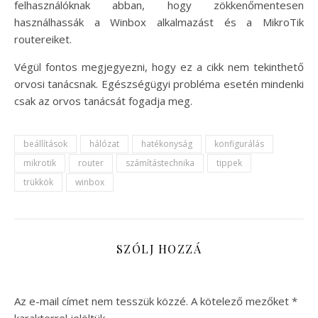
felhasználóknak abban, hogy zökkenőmentesen
használhassák a Winbox alkalmazást és a MikroTik
routereiket.
Végül fontos megjegyezni, hogy ez a cikk nem tekinthető
orvosi tanácsnak. Egészségügyi probléma esetén mindenki
csak az orvos tanácsát fogadja meg.
beállítások
hálózat
hatékonyság
konfigurálás
mikrotik
router
számítástechnika
tippek
trükkök
winbox
SZÓLJ HOZZÁ
Az e-mail címet nem tesszük közzé.
A kötelező mezőket
*