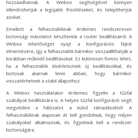
hozzáadhatnak. A Winbox segítségével könnyen
ellenőrizhetjük a legújabb frissítéseket, és telepíthetjük
azokat.
Emellett a felhasználóknak érdemes rendszeresen
biztonsági másolatot készíteniük a router beállításairól. A
Winbox lehetőséget nyújt a konfigurációs fájlok
elmentésére, így a felhasználók bármikor visszaállíthatják a
korábban működő beállításokat. Ez különösen fontos lehet,
ha a felhasználók kísérleteznek új beállításokkal, és
biztosak akarnak lenni abban, hogy bármikor
visszatérhetnek a stabil állapothoz.
A Winbox használatakor érdemes figyelni a tűzfal
szabályok beállítására is. A helyes tűzfal konfiguráció segít
megvédeni a hálózatot a külső támadásoktól. A
felhasználóknak alaposan át kell gondolniuk, hogy milyen
szabályokat alkalmaznak, és figyelniük kell a rendszer
biztonságára.