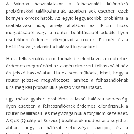
A Winbox használatakor a felhasználók különböző
problémákkal találkozhatnak, azonban sok esetben ezek
könnyen orvosolhatók. Az egyik leggyakoribb probléma a
csatlakozási hiba, amely általában az IP-cím hibás
megadásából vagy a router beállításaiból adódik. Ilyen
esetekben érdemes ellenőrizni a router IP-címét és a
beállításokat, valamint a hálózati kapcsolatot.
Ha a felhasználók nem tudnak bejelentkezni a routerbe,
érdemes megpróbálni az alapértelmezett felhasználói név
és jelszó használatát. Ha ez sem működik, lehet, hogy a
router jelszava megváltozott, amihez a felhasználóknak
újra meg kell próbálniuk a jelszó visszaállítását.
Egy másik gyakori probléma a lassú hálózati sebesség.
Ilyen esetben a felhasználóknak érdemes ellenőrizniük a
router beállításait, és megvizsgálniuk a forgalom kezelését.
A QoS (Quality of Service) beállítások módosítása segíthet
abban, hogy a hálózat sebessége javuljon, és a