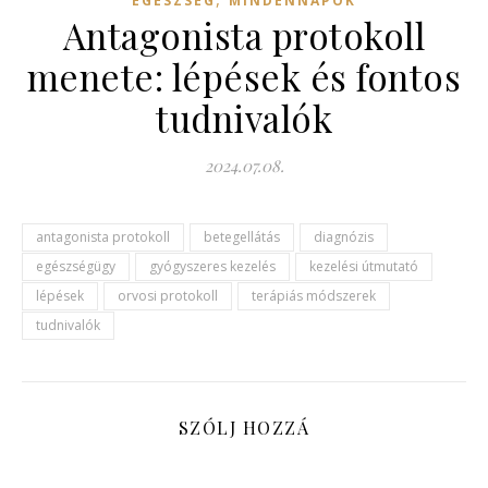
EGÉSZSÉG
MINDENNAPOK
Antagonista protokoll
menete: lépések és fontos
tudnivalók
2024.07.08.
antagonista protokoll
betegellátás
diagnózis
egészségügy
gyógyszeres kezelés
kezelési útmutató
lépések
orvosi protokoll
terápiás módszerek
tudnivalók
SZÓLJ HOZZÁ