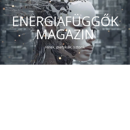
ENERGIAFÜGGŐK
MAGAZIN
Hírek, pletykák, sztorik