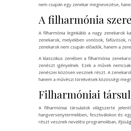
nem csupán egy zenekar megnevezése, hanem e
A filharmónia szer
A filharmónia leginkább a nagy zenekarok k
zenekarok, melyekben vonósok, fafúvósok, ré
zenekarok nem csupán előadók, hanem a zenei 
A klasszikus zenében a filharmónia zenekar
zenészt igényelnek. Ezek a művek nemcsak te
zenészei közösen vesznek részt. A zenekarok 
hanem a művészi törekvések közösségi megny
Filharmóniai társul
A filharmóniai társulatok világszerte jel
hangversenytermekben, fesztiválokon és egy
részt vesznek nevelési programokban, ifjúsá