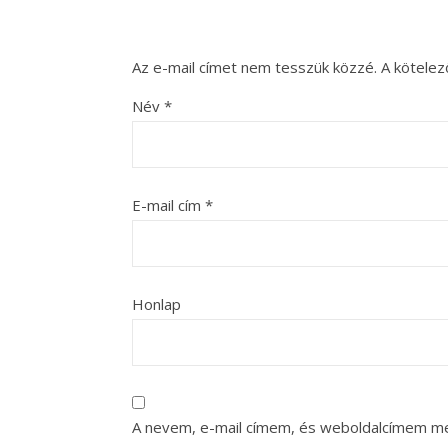
Az e-mail címet nem tesszük közzé.
A kötele
Név
*
E-mail cím
*
Honlap
A nevem, e-mail címem, és weboldalcímem m