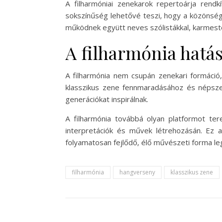
A filharmóniai zenekarok repertoárja rend
sokszínűség lehetővé teszi, hogy a közönség 
működnek együtt neves szólistákkal, karmester
A filharmónia hatás
A filharmónia nem csupán zenekari formáció, 
klasszikus zene fennmaradásához és népszerű
generációkat inspirálnak.
A filharmónia továbbá olyan platformot te
interpretációk és művek létrehozásán. Ez 
folyamatosan fejlődő, élő művészeti forma le
filharmónia
hangverseny
klasszikus zene