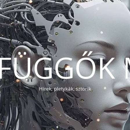
AFÜGGŐK 
Hírek, pletykák, sztorik