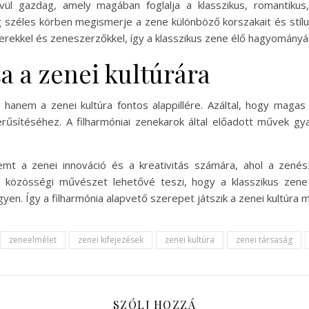
kívül gazdag, amely magában foglalja a klasszikus, romantik
széles körben megismerje a zene különböző korszakait és stílusa
ekkel és zeneszerzőkkel, így a klasszikus zene élő hagyományát e
a a zenei kultúrára
hanem a zenei kultúra fontos alappillére. Azáltal, hogy magas 
sítéséhez. A filharmóniai zenekarok által előadott művek gya
remt a zenei innováció és a kreativitás számára, ahol a zené
a közösségi művészet lehetővé teszi, hogy a klasszikus zene
gyen. Így a filharmónia alapvető szerepet játszik a zenei kultúr
zeneelmélet
zenei kifejezések
zenei kultúra
zenei társaság
SZÓLJ HOZZÁ