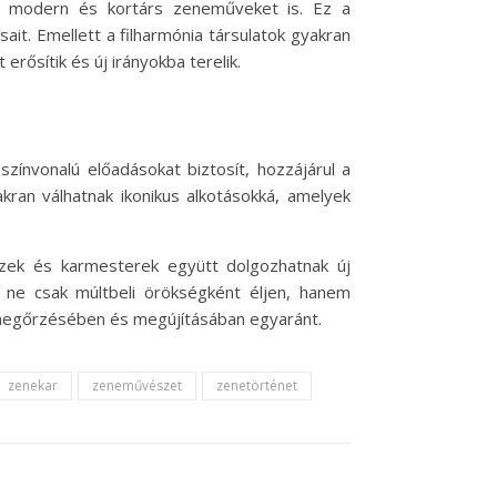
us, modern és kortárs zeneműveket is. Ez a
it. Emellett a filharmónia társulatok gyakran
rősítik és új irányokba terelik.
színvonalú előadásokat biztosít, hozzájárul a
kran válhatnak ikonikus alkotásokká, amelyek
szek és karmesterek együtt dolgozhatnak új
 ne csak múltbeli örökségként éljen, hanem
a megőrzésében és megújításában egyaránt.
zenekar
zeneművészet
zenetörténet