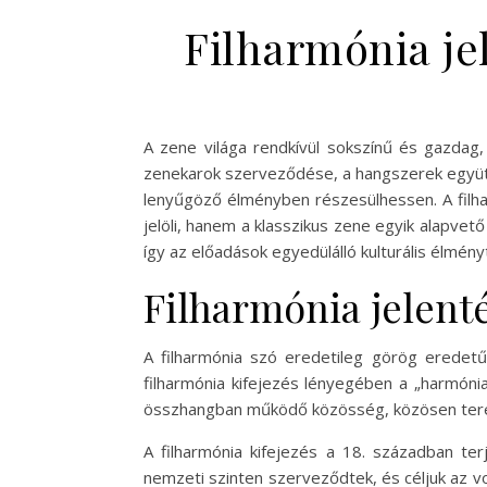
Filharmónia je
A zene világa rendkívül sokszínű és gazdag
zenekarok szerveződése, a hangszerek együtt
lenyűgöző élményben részesülhessen. A filha
jelöli, hanem a klasszikus zene egyik alapve
így az előadások egyedülálló kulturális élmény
Filharmónia jelent
A filharmónia szó eredetileg görög eredetű,
filharmónia kifejezés lényegében a „harmónia
összhangban működő közösség, közösen tere
A filharmónia kifejezés a 18. században ter
nemzeti szinten szerveződtek, és céljuk az v