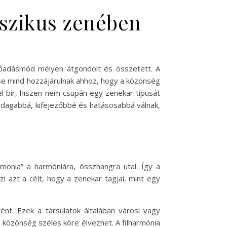
sszikus zenében
előadásmód mélyen átgondolt és összetett. A
se mind hozzájárulnak ahhoz, hogy a közönség
l bír, hiszen nem csupán egy zenekar típusát
azdagabbá, kifejezőbbé és hatásosabbá válnak,
rmonia” a harmóniára, összhangra utal. Így a
i azt a célt, hogy a zenekar tagjai, mint egy
ént. Ezek a társulatok általában városi vagy
 közönség széles köre élvezhet. A filharmónia