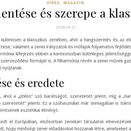
,
HÍREK
MAGAZIN
lentése és szerepe a kla
2026.01.17.
, különösen a klasszikus zenében, ahol a hangszerelés és az 
ese, valamint a zenei irányzatok és műfajok folyamatos fejlődé
rmónia kifejezés ebben a kontextusban különleges jelentőségge
tő szerveződési formáját is. A filharmónia révén a zenei művek g
t nyújtanak.
ése és eredete
 ahol a „philos” szó barátságot, szeretetet jelent, míg a „ha
 szeretetét” jelenti. Ez a szóhasználat már önmagában is tükröz
mtsenek esztétikai élményt.
jedt el Európában, elsősorban zenekari társulatok elnevezések
olt, hogy minőségi zenei előadásokat hozzanak létre, amelyeket a