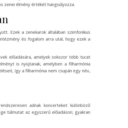
ös zenei élmény értékét hangsúlyozza.
an
ütt. Ezek a zenekarok általában szimfonikus
 intézmény és fogalom arra utal, hogy ezek a
űvek előadására, amelyek sokszor több tucat
élményt is nyújtanak, amelyben a filharmónia
léseit, így a filharmónia nem csupán egy név,
k rendszeresen adnak koncerteket különböző
ége túlmutat az egyszerű előadáson; gyakran