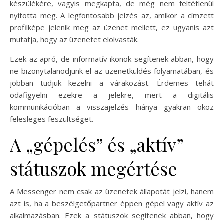
készülékére, vagyis megkapta, de még nem feltétlenül
nyitotta meg. A legfontosabb jelzés az, amikor a címzett
profilképe jelenik meg az üzenet mellett, ez ugyanis azt
mutatja, hogy az üzenetet elolvasták.
Ezek az apró, de informatív ikonok segítenek abban, hogy
ne bizonytalanodjunk el az üzenetküldés folyamatában, és
jobban tudjuk kezelni a várakozást. Érdemes tehát
odafigyelni ezekre a jelekre, mert a digitális
kommunikációban a visszajelzés hiánya gyakran okoz
felesleges feszültséget.
A „gépelés” és „aktív”
státuszok megértése
A Messenger nem csak az üzenetek állapotát jelzi, hanem
azt is, ha a beszélgetőpartner éppen gépel vagy aktív az
alkalmazásban. Ezek a státuszok segítenek abban, hogy