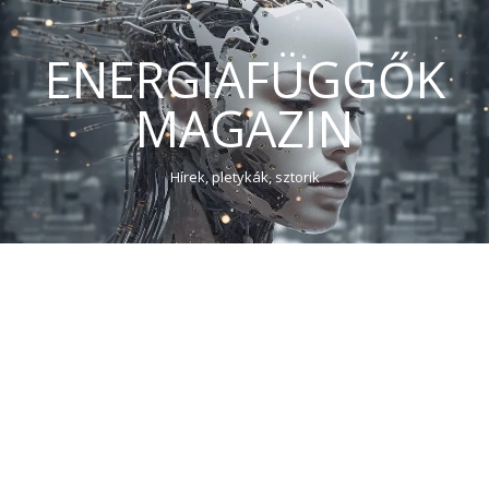
ENERGIAFÜGGŐK
MAGAZIN
Hírek, pletykák, sztorik