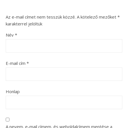
Az e-mail címet nem tesszük közzé.
A kötelező mezőket
*
karakterrel jelöltük
Név
*
E-mail cím
*
Honlap
A nevem, e-mail címem, és weboldalcímem mentése a