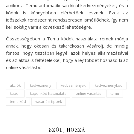
amikor a Temu automatikusan kínál kedvezményeket, és a
kódok is könnyebben elérhetőek lesznek. Ezek az
időszakok rendszerint rendszeresen ismétlődnek, így nem
kell sokáig várni a következő lehetőségre.
Összességében a Temu kódok használata remek módja
annak, hogy okosan és takarékosan vásárolj, de mindig
fontos, hogy tisztában legyél azok helyes alkalmazásával
és az aktuális feltételekkel, hogy a legtöbbet hozhasd ki az
online vásárlásból.
akciók
kedvezmény
kedvezmények
kedvezménykód
kupon
kuponkód használata
online vásárlás
temu
temu kód
vásárlási tippek
SZÓLJ HOZZÁ