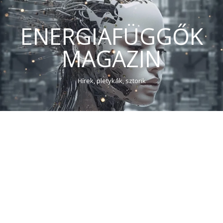
ENERGIAFÜGGŐK
MAGAZIN
Hírek, pletykák, sztorik