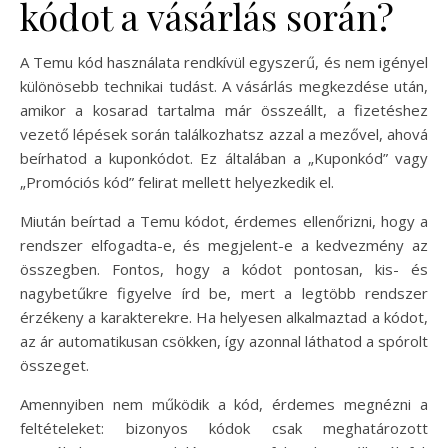
kódot a vásárlás során?
A Temu kód használata rendkívül egyszerű, és nem igényel
különösebb technikai tudást. A vásárlás megkezdése után,
amikor a kosarad tartalma már összeállt, a fizetéshez
vezető lépések során találkozhatsz azzal a mezővel, ahová
beírhatod a kuponkódot. Ez általában a „Kuponkód” vagy
„Promóciós kód” felirat mellett helyezkedik el.
Miután beírtad a Temu kódot, érdemes ellenőrizni, hogy a
rendszer elfogadta-e, és megjelent-e a kedvezmény az
összegben. Fontos, hogy a kódot pontosan, kis- és
nagybetűkre figyelve írd be, mert a legtöbb rendszer
érzékeny a karakterekre. Ha helyesen alkalmaztad a kódot,
az ár automatikusan csökken, így azonnal láthatod a spórolt
összeget.
Amennyiben nem működik a kód, érdemes megnézni a
feltételeket: bizonyos kódok csak meghatározott