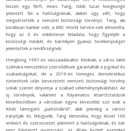
hiszen egy férfi, Innes Tang, több tucat hongkongit
jelentett fel a hatóságoknak, akiket úgy vélt, hogy
megsértették a nemzeti biztonsági törvényt. Tang, aki
korábban bankár volt, a BBC World Service-nek elmondta,
hogy az ő és önkéntesei feladata, hogy figyeljék a
közösségi médiát, és bármilyen gyanús tevékenységet
jelentettek a rendőrségnek.
Hongkong 1997-es visszaadásakor Kínának, a város lakói
számára nemzetközi szerződések garantálták a jogokat és
szabadságokat, de a 2019-es tömeges demokratikus
tüntetések után bevezetett nemzeti biztonsági törvény
sokak szerint elnyomja a szabad véleménynyilvánítást. Az
új törvények, valamint a folyamatos letartóztatások
következtében a városban egyre kevesebb szó esik a
Kínát támogató „patriótákról”, akik jelenleg a várost
irányítják és felügyelik. Tang elmondta, hogy közel 100
embert és szervezetet jelentett a hatóságoknak, és bár
nem folytatott nyomozást, az általa észlelt eseteket