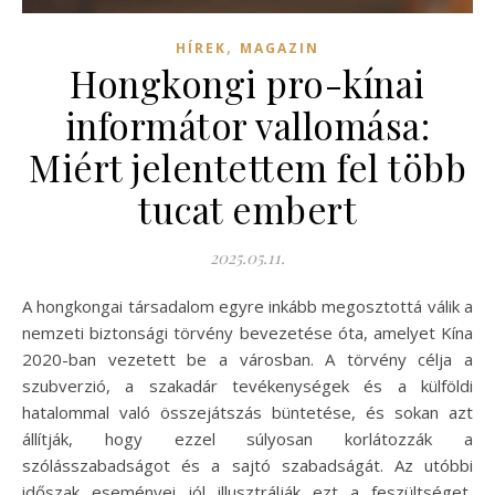
,
HÍREK
MAGAZIN
Hongkongi pro-kínai
informátor vallomása:
Miért jelentettem fel több
tucat embert
2025.05.11.
A hongkongai társadalom egyre inkább megosztottá válik a
nemzeti biztonsági törvény bevezetése óta, amelyet Kína
2020-ban vezetett be a városban. A törvény célja a
szubverzió, a szakadár tevékenységek és a külföldi
hatalommal való összejátszás büntetése, és sokan azt
állítják, hogy ezzel súlyosan korlátozzák a
szólásszabadságot és a sajtó szabadságát. Az utóbbi
időszak eseményei jól illusztrálják ezt a feszültséget,