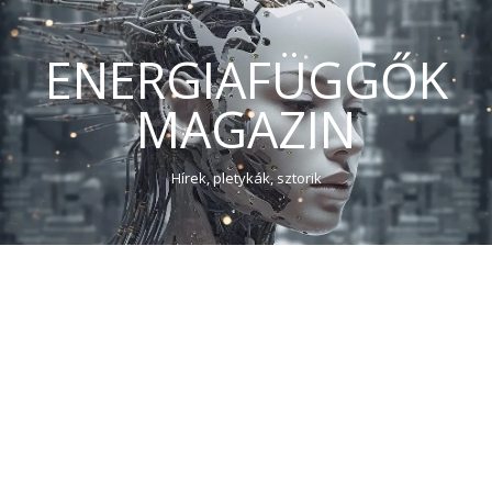
ENERGIAFÜGGŐK
MAGAZIN
Hírek, pletykák, sztorik