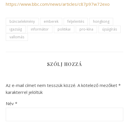
https://www.bbc.com/news/articles/c87p97w72exo
bűncselekmény
emberek
feljelentés
hongkong
igazság
informátor
politikai
pro-kína
újságírás
vallomás
SZÓLJ HOZZÁ
Az e-mail címet nem tesszük közzé.
A kötelező mezőket
*
karakterrel jelöltük
Név
*