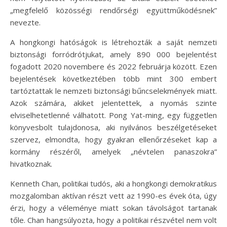
„megfelelő közösségi rendőrségi együttműködésnek”
nevezte.
A hongkongi hatóságok is létrehozták a saját nemzeti
biztonsági forródrótjukat, amely 890 000 bejelentést
fogadott 2020 novembere és 2022 februárja között. Ezen
bejelentések következtében több mint 300 embert
tartóztattak le nemzeti biztonsági bűncselekmények miatt.
Azok számára, akiket jelentettek, a nyomás szinte
elviselhetetlenné válhatott. Pong Yat-ming, egy független
könyvesbolt tulajdonosa, aki nyilvános beszélgetéseket
szervez, elmondta, hogy gyakran ellenőrzéseket kap a
kormány részéről, amelyek „névtelen panaszokra”
hivatkoznak.
Kenneth Chan, politikai tudós, aki a hongkongi demokratikus
mozgalomban aktívan részt vett az 1990-es évek óta, úgy
érzi, hogy a véleménye miatt sokan távolságot tartanak
tőle. Chan hangsúlyozta, hogy a politikai részvétel nem volt