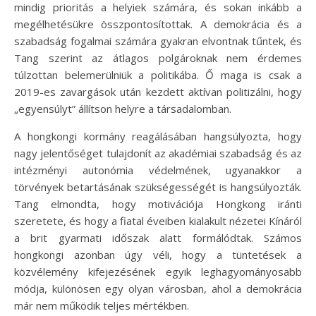
mindig prioritás a helyiek számára, és sokan inkább a
megélhetésükre összpontosítottak. A demokrácia és a
szabadság fogalmai számára gyakran elvontnak tűntek, és
Tang szerint az átlagos polgároknak nem érdemes
túlzottan belemerülniük a politikába. Ő maga is csak a
2019-es zavargások után kezdett aktívan politizálni, hogy
„egyensúlyt” állítson helyre a társadalomban.
A hongkongi kormány reagálásában hangsúlyozta, hogy
nagy jelentőséget tulajdonít az akadémiai szabadság és az
intézményi autonómia védelmének, ugyanakkor a
törvények betartásának szükségességét is hangsúlyozták.
Tang elmondta, hogy motivációja Hongkong iránti
szeretete, és hogy a fiatal éveiben kialakult nézetei Kínáról
a brit gyarmati időszak alatt formálódtak. Számos
hongkongi azonban úgy véli, hogy a tüntetések a
közvélemény kifejezésének egyik leghagyományosabb
módja, különösen egy olyan városban, ahol a demokrácia
már nem működik teljes mértékben.