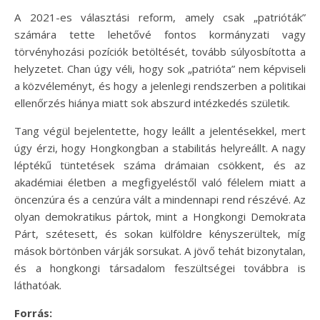
A 2021-es választási reform, amely csak „patrióták”
számára tette lehetővé fontos kormányzati vagy
törvényhozási pozíciók betöltését, tovább súlyosbította a
helyzetet. Chan úgy véli, hogy sok „patrióta” nem képviseli
a közvéleményt, és hogy a jelenlegi rendszerben a politikai
ellenőrzés hiánya miatt sok abszurd intézkedés születik.
Tang végül bejelentette, hogy leállt a jelentésekkel, mert
úgy érzi, hogy Hongkongban a stabilitás helyreállt. A nagy
léptékű tüntetések száma drámaian csökkent, és az
akadémiai életben a megfigyeléstől való félelem miatt a
öncenzúra és a cenzúra vált a mindennapi rend részévé. Az
olyan demokratikus pártok, mint a Hongkongi Demokrata
Párt, szétesett, és sokan külföldre kényszerültek, míg
mások börtönben várják sorsukat. A jövő tehát bizonytalan,
és a hongkongi társadalom feszültségei továbbra is
láthatóak.
Forrás: