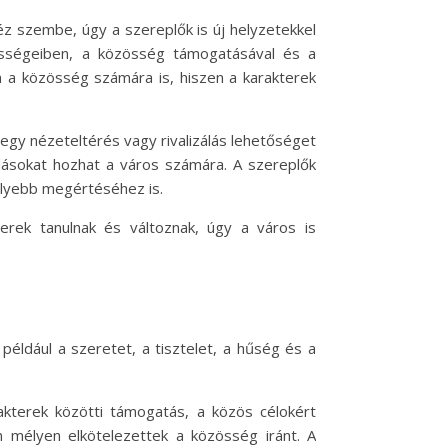
éz szembe, úgy a szereplők is új helyzetekkel
épességeiben, a közösség támogatásával és a
m a közösség számára is, hiszen a karakterek
-egy nézeteltérés vagy rivalizálás lehetőséget
dásokat hozhat a város számára. A szereplők
élyebb megértéséhez is.
erek tanulnak és változnak, úgy a város is
éldául a szeretet, a tisztelet, a hűség és a
akterek közötti támogatás, a közös célokért
 mélyen elkötelezettek a közösség iránt. A