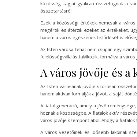
közösség tagjai gyakran összefognak a vá
összetartásról.
Ezek a közösségi értékek nemcsak a város s
megértik és átérzik ezeket az értékeket, úg
hanem a város egészének fejlődését is előse
Az Isten városa tehát nem csupán egy szimbol
felelősségvállalás találkozik, formálva a város 
A város jövője és a
Az Isten városának jövője szorosan összefon
hanem aktívan formálják a jövőt, a saját dönté
A fiatal generáció, amely a jövő reménysége, 
hoznak a közösségbe. A fiatalok aktív részvé
város jövője szempontjából. Ahogy a fiatalok 
A város vezetőinek és idősebb lakóinak sz