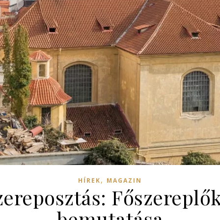
,
HÍREK
MAGAZIN
zereposztás: Főszereplő
bemutatása