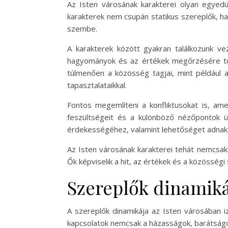
Az Isten városának karakterei olyan egyedül
karakterek nem csupán statikus szereplők, han
szembe.
A karakterek között gyakran találkozunk vez
hagyományok és az értékek megőrzésére tör
túlmenően a közösség tagjai, mint például a
tapasztalataikkal.
Fontos megemlíteni a konfliktusokat is, amel
feszültségeit és a különböző nézőpontok ü
érdekességéhez, valamint lehetőséget adnak 
Az Isten városának karakterei tehát nemcsa
Ők képviselik a hit, az értékek és a közösségi
Szereplők dinamiká
A szereplők dinamikája az Isten városában iz
kapcsolatok nemcsak a házasságok, barátságo