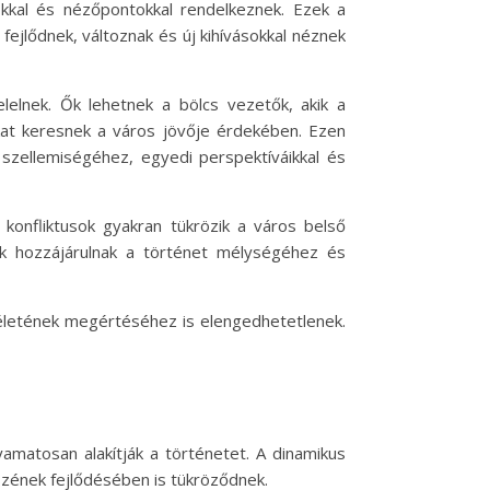
tokkal és nézőpontokkal rendelkeznek. Ezek a
fejlődnek, változnak és új kihívásokkal néznek
elelnek. Ők lehetnek a bölcs vezetők, akik a
at keresnek a város jövője érdekében. Ezen
 szellemiségéhez, egyedi perspektíváikkal és
a konfliktusok gyakran tükrözik a város belső
ek hozzájárulnak a történet mélységéhez és
életének megértéséhez is elengedhetetlenek.
yamatosan alakítják a történetet. A dinamikus
zének fejlődésében is tükröződnek.