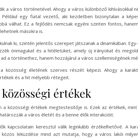
k a város történetével. Ahogy a város különböző kihívásokkal n
t. Például egy fiatal vezető, aki kezdetben bizonytalan a k
bbá válhat. Ez a fejlődés nemcsak egyéni szinten fontos, hane
 lehetnek másokra is.
akulnak ki, szintén jelentős szerepet játszanak a dinamikában. Egy
zzék önmagukat és a hitéletüket, amely új irányokat és megol
 ad a történethez, hanem hozzájárul a város szellemiségének m
 a közösség életének szerves részét képezi. Ahogy a karakt
rtékek és a hit mélyebb rétegeit.
a közösségi értékek
a közösségi értékek megtestesítője is. Ezek az értékek, mint p
atározzák a város életét és a benne élők interakcióit.
k kapcsolatain keresztül válik leginkább érzékelhetővé. A kar
közös leküzdése mind azt mutatja, hogy a város lakói milyen