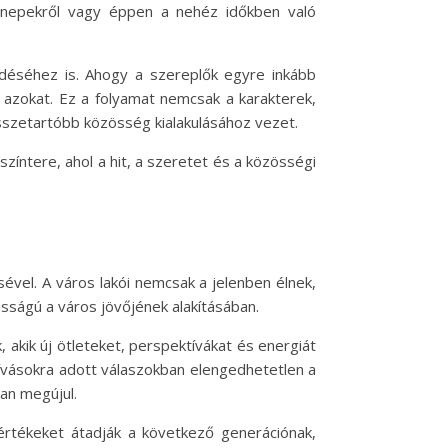
nnepekről vagy éppen a nehéz időkben való
ődéséhez is. Ahogy a szereplők egyre inkább
 azokat. Ez a folyamat nemcsak a karakterek,
sszetartóbb közösség kialakulásához vezet.
íntere, ahol a hit, a szeretet és a közösségi
vel. A város lakói nemcsak a jelenben élnek,
osságú a város jövőjének alakításában.
 akik új ötleteket, perspektívákat és energiát
hívásokra adott válaszokban elengedhetetlen a
an megújul.
rtékeket átadják a következő generációnak,