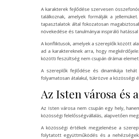
A karakterek fejlődése szervesen összefonódi
találkoznak, amelyek formálják a jellemüke
tapasztalatok által fokozatosan magabiztosa
növekedése és tanulmányai inspiráló hatással
A konfliktusok, amelyek a szereplők között al
ad a karaktereknek arra, hogy megkérdőjele
közötti feszültség nem csupán drámai elemet
A szereplők fejlődése és dinamikája tehát
folyamatosan átalakul, tükrözve a közösségi é
Az Isten városa és 
Az Isten városa nem csupán egy hely, hanem 
közösségi felelősségvállalás, alapvetően megh
A közösségi értékek megjelenése a szereplő
folytatott együttműködés és a nehézségek 