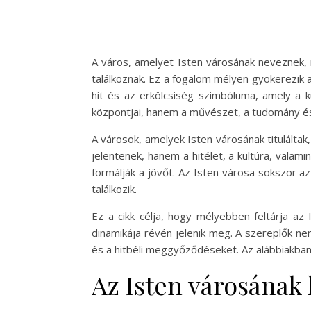
A város, amelyet Isten városának neveznek, n
találkoznak. Ez a fogalom mélyen gyökerezik a
hit és az erkölcsiség szimbóluma, amely a k
központjai, hanem a művészet, a tudomány és a 
A városok, amelyek Isten városának tituláltak
jelentenek, hanem a hitélet, a kultúra, valam
formálják a jövőt. Az Isten városa sokszor az
találkozik.
Ez a cikk célja, hogy mélyebben feltárja az
dinamikája révén jelenik meg. A szereplők n
és a hitbéli meggyőződéseket. Az alábbiakban
Az Isten városának 