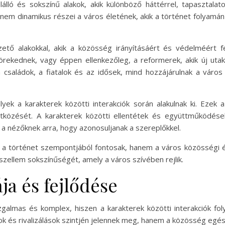
álló és sokszínű alakok, akik különböző háttérrel, tapasztala
em dinamikus részei a város életének, akik a történet folyamán 
ető alakokkal, akik a közösség irányításáért és védelméért f
ekednek, vagy éppen ellenkezőleg, a reformerek, akik új utak
 családok, a fiatalok és az idősek, mind hozzájárulnak a város
yek a karakterek közötti interakciók során alakulnak ki. Ezek 
tközését. A karakterek közötti ellentétek és együttműködés
a nézőknek arra, hogy azonosuljanak a szereplőkkel.
k a történet szempontjából fontosak, hanem a város közösségi 
 szellem sokszínűségét, amely a város szívében rejlik.
ja és fejlődése
galmas és komplex, hiszen a karakterek közötti interakciók fol
k és rivalizálások szintjén jelennek meg, hanem a közösség egés