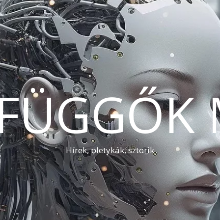
AFÜGGŐK 
Hírek, pletykák, sztorik