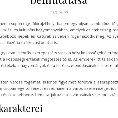
2025.01.08.
em csupán egy földrajzi hely, hanem egy olyan szimbolikus tér, 
 vallási és kulturális hagyományokban, amelyek az emberiség tör
ülönböző népek és kultúrák szívében fogalmazódik meg. Az ily
filozófia találkozási pontjai is.
, gyakran jelentős szerepet játszanak a helyi közösségek életéb
int a közösségi értékek megtestesítői is. Az emberek itt találk
 értékek, a hagyományok és a hit összefonódásának színtere, ahol
 Isten városa fogalmát, különös figyelmet fordítva a szerepos
em csupán egy történet részei, hanem a város szellemiségét is m
 részletesebben is bemutatjuk az Isten városának szereposztásá
karakterei