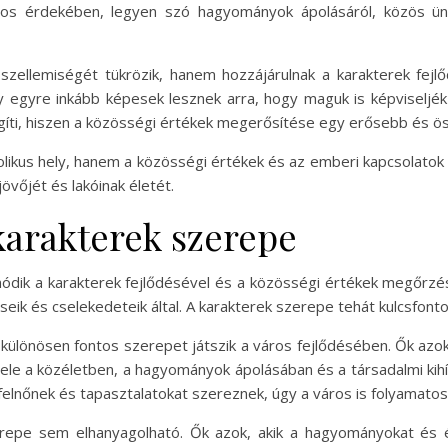
ros érdekében, legyen szó hagyományok ápolásáról, közös ü
zellemiségét tükrözik, hanem hozzájárulnak a karakterek fejl
y egyre inkább képesek lesznek arra, hogy maguk is képviseljék
gíti, hiszen a közösségi értékek megerősítése egy erősebb és ö
ikus hely, hanem a közösségi értékek és az emberi kapcsolatok sz
jövőjét és lakóinak életét.
 karakterek szerepe
ódik a karakterek fejlődésével és a közösségi értékek megőrzésé
seik és cselekedeteik által. A karakterek szerepe tehát kulcsfont
különösen fontos szerepet játszik a város fejlődésében. Ők azok,
tele a közéletben, a hagyományok ápolásában és a társadalmi ki
felnőnek és tapasztalatokat szereznek, úgy a város is folyamatos
erepe sem elhanyagolható. Ők azok, akik a hagyományokat és é