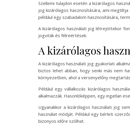
Szellemi tulajdon esetén a kizárólagos haszná
jog kizárólagos hasznosítására, ami megtiltja
például egy szabadalom hasznosítására, term
A kizárólagos használati jog létrejöttekor f
jogviták és félreértések.
A kizárólagos haszná
A kizárólagos használati jog gyakorlati alkal
biztos lehet abban, hogy senki más nem hasz
környezetben, ahol a versenyelőny megtartás
Például egy vállalkozás kizárólagos haszná
alkalmazzák. Hasonlóképpen, egy ingatlan eset
Ugyanakkor a kizárólagos használati jog sem
használat módját. Például egy bérleti szerz
bizonyos időre szólhat.