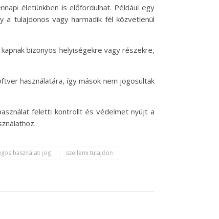
napi életünkben is előfordulhat. Például egy
gy a tulajdonos vagy harmadik fél közvetlenül
ot kapnak bizonyos helyiségekre vagy részekre,
zoftver használatára, így mások nem jogosultak
sználat feletti kontrollt és védelmet nyújt a
sználathoz.
agos használati jog
szellemi tulajdon