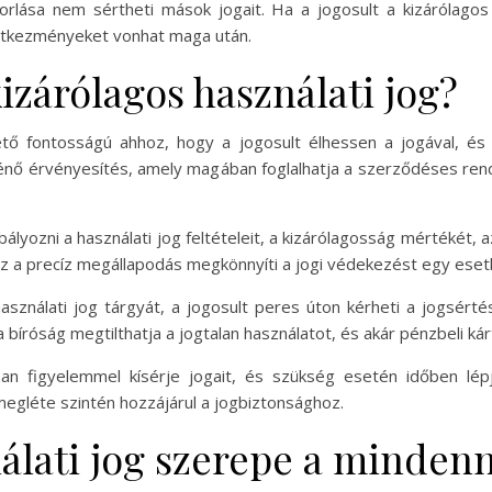
rlása nem sértheti mások jogait. Ha a jogosult a kizárólagos 
övetkezményeket vonhat maga után.
izárólagos használati jog?
ető fontosságú ahhoz, hogy a jogosult élhessen a jogával, és
énő érvényesítés, amely magában foglalhatja a szerződéses rende
lyozni a használati jog feltételeit, a kizárólagosság mértékét,
z a precíz megállapodás megkönnyíti a jogi védekezést egy eset
 használati jog tárgyát, a jogosult peres úton kérheti a jogsér
 bíróság megtilthatja a jogtalan használatot, és akár pénzbeli kár
san figyelemmel kísérje jogait, és szükség esetén időben lép
egléte szintén hozzájárul a jogbiztonsághoz.
nálati jog szerepe a minden