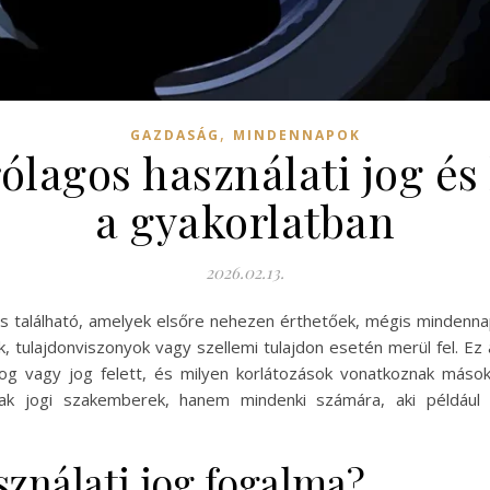
,
GAZDASÁG
MINDENNAPOK
árólagos használati jog 
a gyakorlatban
2026.02.13.
s található, amelyek elsőre nehezen érthetőek, mégis mindennapi
ek, tulajdonviszonyok vagy szellemi tulajdon esetén merül fel. 
og vagy jog felett, és milyen korlátozások vonatkoznak másokr
 jogi szakemberek, hanem mindenki számára, aki például in
sználati jog fogalma?