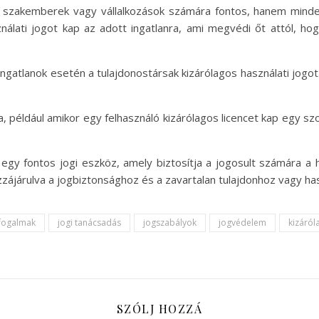
i szakemberek vagy vállalkozások számára fontos, hanem minden
nálati jogot kap az adott ingatlanra, ami megvédi őt attól, ho
ingatlanok esetén a tulajdonostársak kizárólagos használati jog
rma, például amikor egy felhasználó kizárólagos licencet kap egy s
gy fontos jogi eszköz, amely biztosítja a jogosult számára a ha
zzájárulva a jogbiztonsághoz és a zavartalan tulajdonhoz vagy ha
 fogalmak
jogi tanácsadás
jogszabályok
jogvédelem
kizáról
SZÓLJ HOZZÁ