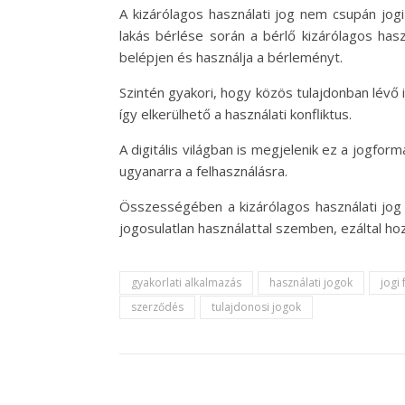
A kizárólagos használati jog nem csupán jog
lakás bérlése során a bérlő kizárólagos hasz
belépjen és használja a bérleményt.
Szintén gyakori, hogy közös tulajdonban lévő 
így elkerülhető a használati konfliktus.
A digitális világban is megjelenik ez a jogfo
ugyanarra a felhasználásra.
Összességében a kizárólagos használati jog e
jogosulatlan használattal szemben, ezáltal ho
gyakorlati alkalmazás
használati jogok
jogi
szerződés
tulajdonosi jogok