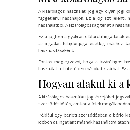
A kizárólagos használati jog egy olyan jogi 
függetlenül használjon. Ez a jog azt jelenti
használatból. A kizárólagosság tehát a haszn
Ez a jogforma gyakran előfordul ingatlanok e
az ingatlan tulajdonjoga esetleg máshoz ta
hasznosításaként.
Fontos megjegyezni, hogy a kizárólagos hasz
használat tekintetében másokat kizárhat. Ez a
Hogyan alakul ki a 
A kizárólagos használati jog létrejöhet jogsz
szerződéskötés, amikor a felek megállapodnak 
Például egy bérleti szerződésben a bérlő kiz
időben az ingatlant másnak használatra átadni.