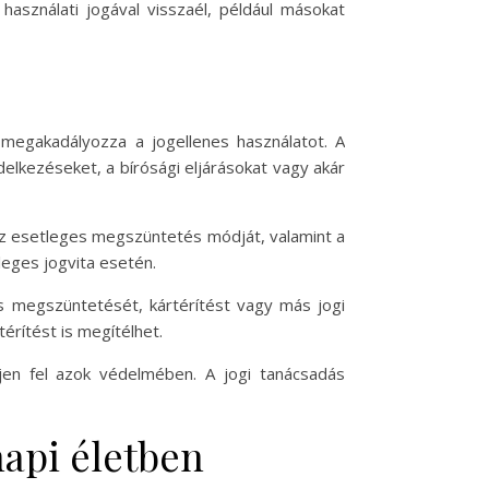
használati jogával visszaél, például másokat
 megakadályozza a jogellenes használatot. A
lkezéseket, a bírósági eljárásokat vagy akár
 az esetleges megszüntetés módját, valamint a
leges jogvita esetén.
tés megszüntetését, kártérítést vagy más jogi
térítést is megítélhet.
jen fel azok védelmében. A jogi tanácsadás
napi életben