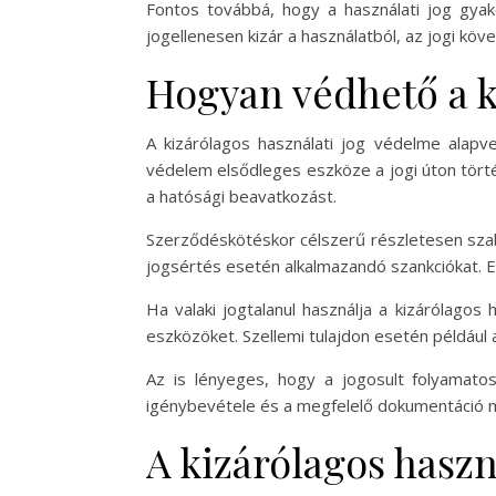
Fontos továbbá, hogy a használati jog gyako
jogellenesen kizár a használatból, az jogi k
Hogyan védhető a k
A kizárólagos használati jog védelme alapv
védelem elsődleges eszköze a jogi úton tört
a hatósági beavatkozást.
Szerződéskötéskor célszerű részletesen szabá
jogsértés esetén alkalmazandó szankciókat. E
Ha valaki jogtalanul használja a kizárólagos
eszközöket. Szellemi tulajdon esetén például a
Az is lényeges, hogy a jogosult folyamato
igénybevétele és a megfelelő dokumentáció m
A kizárólagos hasz