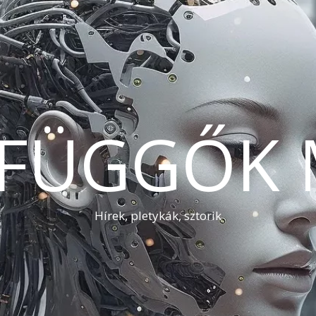
AFÜGGŐK 
Hírek, pletykák, sztorik