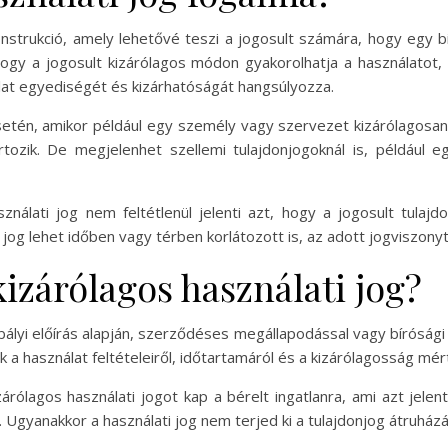
konstrukció, amely lehetővé teszi a jogosult számára, hogy egy
, hogy a jogosult kizárólagos módon gyakorolhatja a használatot
álat egyediségét és kizárhatóságát hangsúlyozza.
setén, amikor például egy személy vagy szervezet kizárólagosan
rtozik. De megjelenhet szellemi tulajdonjogoknál is, például 
nálati jog nem feltétlenül jelenti azt, hogy a jogosult tula
 jog lehet időben vagy térben korlátozott is, az adott jogviszony
kizárólagos használati jog?
abályi előírás alapján, szerződéses megállapodással vagy bíróság
a használat feltételeiről, időtartamáról és a kizárólagosság mér
árólagos használati jogot kap a bérelt ingatlanra, ami azt jele
 Ugyanakkor a használati jog nem terjed ki a tulajdonjog átruházá