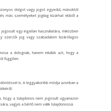
 bizonyos dolgot vagy jogot egyedül, másoktól
, és más személyeket jogilag kizárhat ebből a
 jogosult egy ingatlan használatára, miközben
egy szerzői jog vagy szabadalom kizárólagos
jdonosa a dolognak, hanem inkább azt, hogy a
tól függően.
i döntéssel is. A leggyakoribb módja azonban a
tékéről.
nti, hogy a tulajdonos nem jogosult ugyanazon
sára, vagyis a bérlő nem válik tulajdonossá.