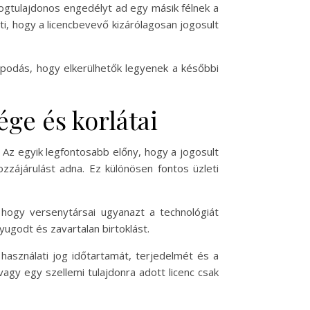
 jogtulajdonos engedélyt ad egy másik félnek a
ti, hogy a licencbevevő kizárólagosan jogosult
lapodás, hogy elkerülhetők legyenek a későbbi
ége és korlátai
. Az egyik legfontosabb előny, hogy a jogosult
zzájárulást adna. Ez különösen fontos üzleti
 hogy versenytársai ugyanazt a technológiát
yugodt és zavartalan birtoklást.
használati jog időtartamát, terjedelmét és a
gy egy szellemi tulajdonra adott licenc csak