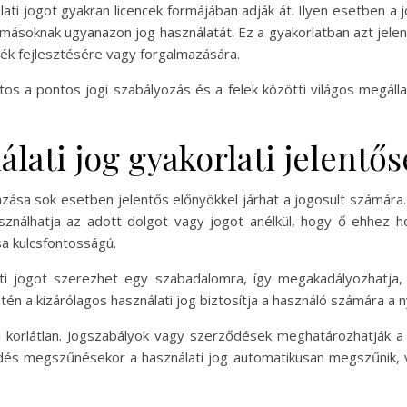
lati jogot gyakran licencek formájában adják át. Ilyen esetben a
 másoknak ugyanazon jog használatát. Ez a gyakorlatban azt jelen
ék fejlesztésére vagy forgalmazására.
ontos a pontos jogi szabályozás és a felek közötti világos megál
lati jog gyakorlati jelentős
mazása sok esetben jelentős előnyökkel járhat a jogosult számára
nálhatja az adott dolgot vagy jogot anélkül, hogy ő ehhez ho
a kulcsfontosságú.
lati jogot szerezhet egy szabadalomra, így megakadályozhatja,
én a kizárólagos használati jog biztosítja a használó számára a n
 korlátlan. Jogszabályok vagy szerződések meghatározhatják a 
ődés megszűnésekor a használati jog automatikusan megszűnik, va