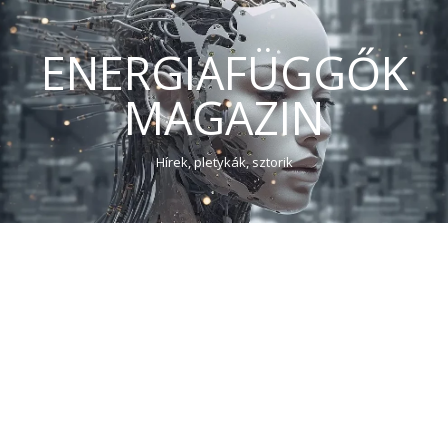
ENERGIAFÜGGŐK
MAGAZIN
Hírek, pletykák, sztorik