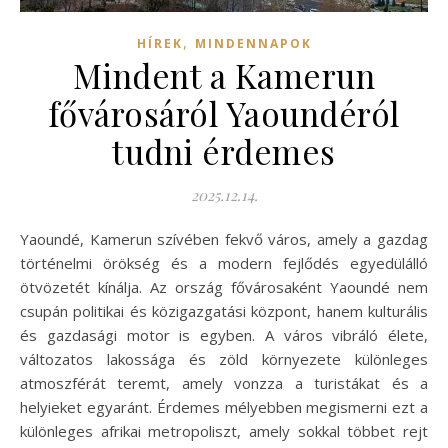
,
HÍREK
MINDENNAPOK
Mindent a Kamerun
fővárosáról Yaoundéról
tudni érdemes
2025.12.14.
Yaoundé, Kamerun szívében fekvő város, amely a gazdag
történelmi örökség és a modern fejlődés egyedülálló
ötvözetét kínálja. Az ország fővárosaként Yaoundé nem
csupán politikai és közigazgatási központ, hanem kulturális
és gazdasági motor is egyben. A város vibráló élete,
változatos lakossága és zöld környezete különleges
atmoszférát teremt, amely vonzza a turistákat és a
helyieket egyaránt. Érdemes mélyebben megismerni ezt a
különleges afrikai metropoliszt, amely sokkal többet rejt