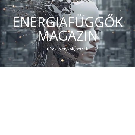
ENERGIAFÜGGŐK
MAGAZIN
Hírek, pletykák, sztorik