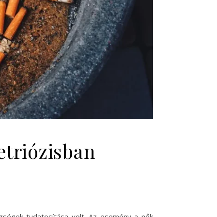
triózisban
gségek tudatosítása volt. Az esemény a nők