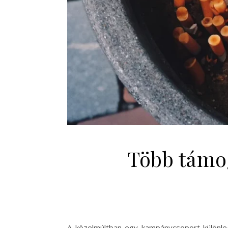
Több támo
A közelmúltban egy kampánycsoport különle