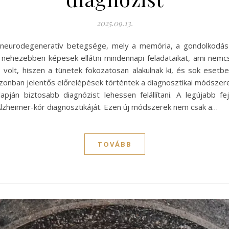
2025.09.13.
b neurodegeneratív betegsége, mely a memória, a gondolkodás 
nehezebben képesek ellátni mindennapi feladataikat, ami nemcs
kes volt, hiszen a tünetek fokozatosan alakulnak ki, és sok ese
azonban jelentős előrelépések történtek a diagnosztikai módszer
pján biztosabb diagnózist lehessen felállítani. A legújabb f
Alzheimer-kór diagnosztikáját. Ezen új módszerek nem csak a…
TOVÁBB