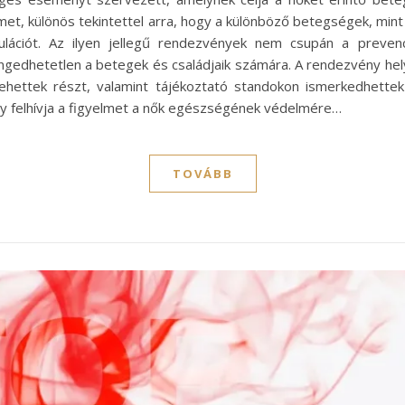
et, különös tekintettel arra, hogy a különböző betegségek, mint
ulációt. Az ilyen jellegű rendezvények nem csupán a preven
gedhetetlen a betegek és családjaik számára. A rendezvény hely
hettek részt, valamint tájékoztató standokon ismerkedhettek
gy felhívja a figyelmet a nők egészségének védelmére…
TOVÁBB