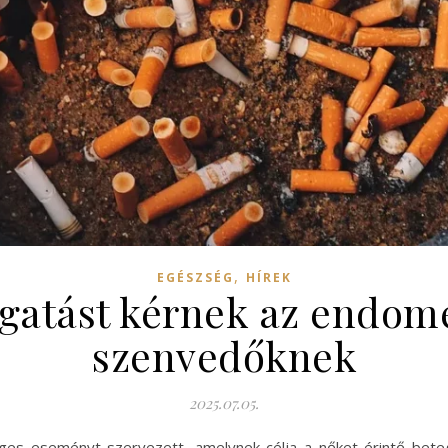
,
EGÉSZSÉG
HÍREK
gatást kérnek az endome
szenvedőknek
2025.07.05.
ges eseményt szervezett, amelynek célja a nőket érintő bete