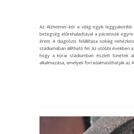
Az Alzheimer-kór a világ egyik leggyakorib
betegség előrehaladtával a páciensek egyre 
érinti. A diagnózis felállítása sokáig nehéz
stádiumában állítható fel. Az utóbbi években 
hogy a korai stádiumban észlelt tünetek ala
alkalmazása, amelyek forradalmasíthatják az 