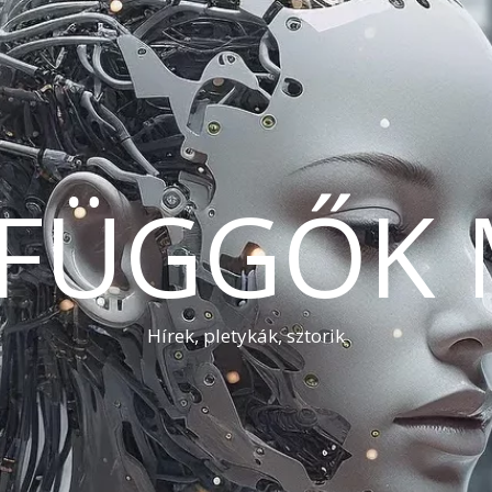
AFÜGGŐK 
Hírek, pletykák, sztorik