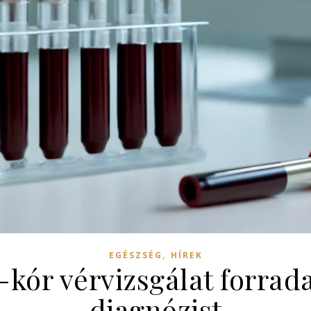
,
EGÉSZSÉG
HÍREK
kór vérvizsgálat forrad
diagnózist