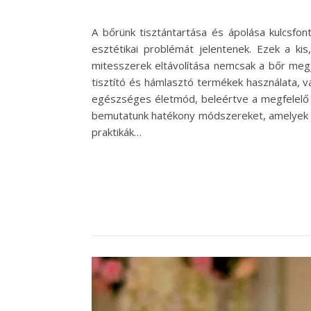
A bőrünk tisztántartása és ápolása kulcsf
esztétikai problémát jelentenek. Ezek a ki
mitesszerek eltávolítása nemcsak a bőr megj
tisztító és hámlasztó termékek használata, 
egészséges életmód, beleértve a megfelelő tá
bemutatunk hatékony módszereket, amelyek s
praktikák…