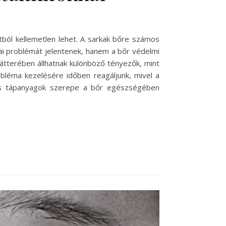
ból kellemetlen lehet. A sarkak bőre számos
ai problémát jelentenek, hanem a bőr védelmi
 hátterében állhatnak különböző tényezők, mint
obléma kezelésére időben reagáljunk, mivel a
 és tápanyagok szerepe a bőr egészségében