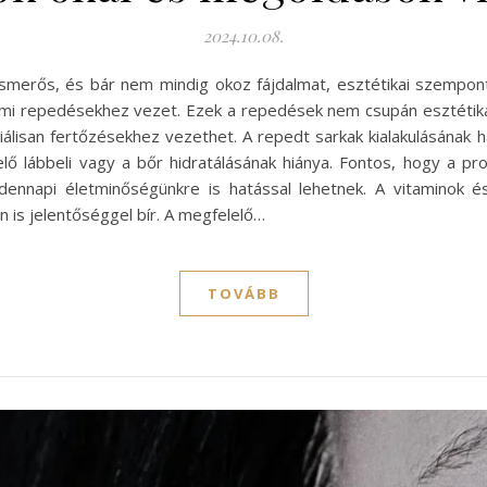
2024.10.08.
smerős, és bár nem mindig okoz fájdalmat, esztétikai szempont
, ami repedésekhez vezet. Ezek a repedések nem csupán esztétik
ciálisan fertőzésekhez vezethet. A repedt sarkak kialakulásának
lő lábbeli vagy a bőr hidratálásának hiánya. Fontos, hogy a pr
dennapi életminőségünkre is hatással lehetnek. A vitaminok
 is jelentőséggel bír. A megfelelő…
TOVÁBB