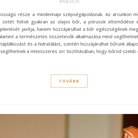
2024.12.23.
ontosságú része a mindennapi szépségápolásnak. Az arcunkon 
s, sötét foltok gyakran az olajos bőr, a pórusok eltömődése
elenését javítja, hanem hozzájárulhat a bőr egészségének megő
valamint a természetes összetevők alkalmazása mind segíthetnek
plálkozást és a hidratálást, szintén hozzájárulhat bőrünk álla
egíthetnek a mitesszeres orr tisztításában, hogy bőröd szeb
TOVÁBB