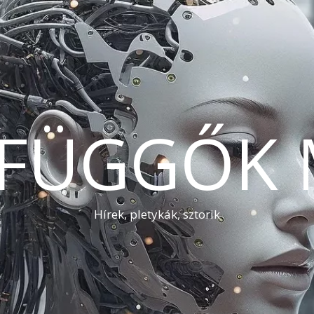
AFÜGGŐK 
Hírek, pletykák, sztorik