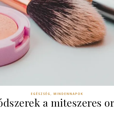
,
EGÉSZSÉG
MINDENNAPOK
szerek a miteszeres orr