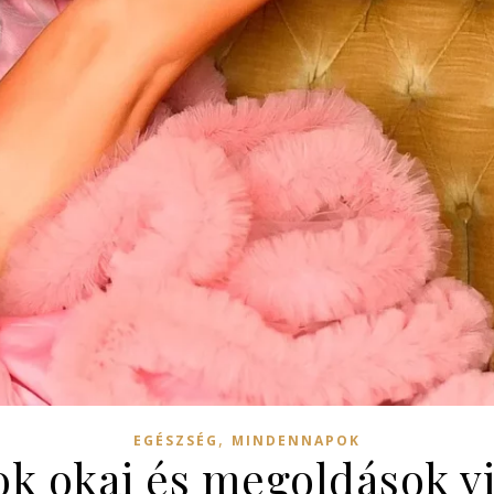
,
EGÉSZSÉG
MINDENNAPOK
ok okai és megoldások v