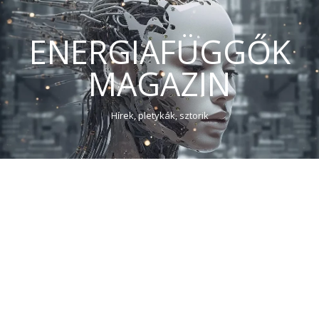
ENERGIAFÜGGŐK
MAGAZIN
Hírek, pletykák, sztorik