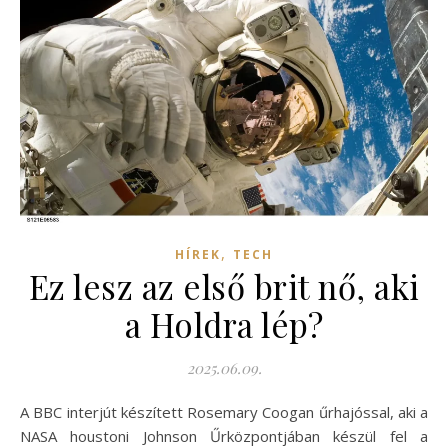
,
HÍREK
TECH
Ez lesz az első brit nő, aki
a Holdra lép?
2025.06.09.
A BBC interjút készített Rosemary Coogan űrhajóssal, aki a
NASA houstoni Johnson Űrközpontjában készül fel a