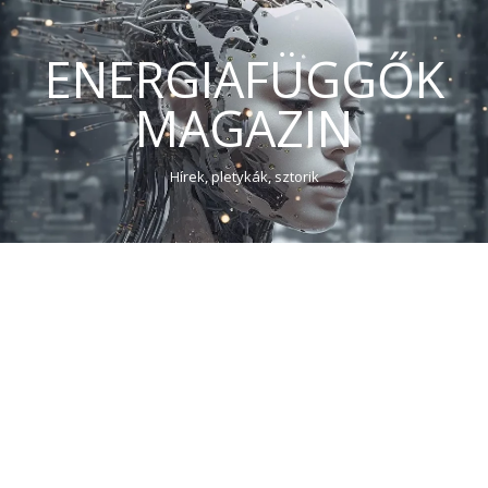
ENERGIAFÜGGŐK
MAGAZIN
Hírek, pletykák, sztorik