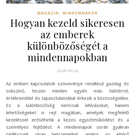
,
MAGAZIN
MINDENNAPOK
Hogyan kezeld sikeresen
az emberek
különbözőségét a
mindennapokban
2026.06.14.
Az emberi kapcsolatok szövevénye rendkívül gazdag és
sokszínű, hiszen minden egyén más háttérrel,
értékrenddel és tapasztalatokkal érkezik a közösségekbe.
Ez a különbözőség nemcsak kihívásokat, hanem
lehetőségeket is rejt magában, amelyek megfelelő
kezeléssel erősíthetik a közös együttműködést és a
személyes fejlődést. A mindennapok során gyakran
találkozunk olyan helyzetekkel, amikor az eltérő