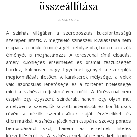
összeállítása
2024.11.20.
A színház világában a szereposztás kulcsfontosságú
szerepet játszik. A megfelelő színészek kiválasztása nem
csupán a produkció minőségét befolyásolja, hanem a nézők
élményét is meghatározza. A törésvonal című előadás,
amely különleges érzelmeket és drámai feszültséget
hordoz, különösen nagy figyelmet igényel a szereplők
megformálását illetően. A karakterek mélysége, a velük
való azonosulás lehetősége és a történet hitelessége
mind a színészi teljesítményen múlik. A törésvonal nem
csupán egy egyszerű színdarab, hanem egy olyan mű,
amelyben a szereplők közötti interakciók és konfliktusok
révén a nézők szembesülnek saját érzéseikkel és
dilemmáikkal. A színészi játék nem csupán a szöveg pontos
bemondásáról szól, hanem az érzelmek hiteles
közvetítéséről is. A színészeknek képesnek kell lenniük