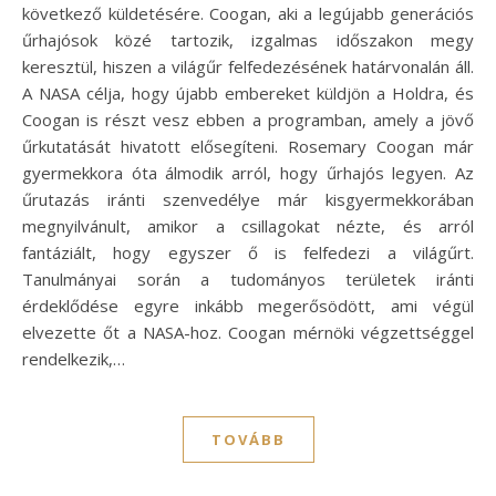
következő küldetésére. Coogan, aki a legújabb generációs
űrhajósok közé tartozik, izgalmas időszakon megy
keresztül, hiszen a világűr felfedezésének határvonalán áll.
A NASA célja, hogy újabb embereket küldjön a Holdra, és
Coogan is részt vesz ebben a programban, amely a jövő
űrkutatását hivatott elősegíteni. Rosemary Coogan már
gyermekkora óta álmodik arról, hogy űrhajós legyen. Az
űrutazás iránti szenvedélye már kisgyermekkorában
megnyilvánult, amikor a csillagokat nézte, és arról
fantáziált, hogy egyszer ő is felfedezi a világűrt.
Tanulmányai során a tudományos területek iránti
érdeklődése egyre inkább megerősödött, ami végül
elvezette őt a NASA-hoz. Coogan mérnöki végzettséggel
rendelkezik,…
TOVÁBB