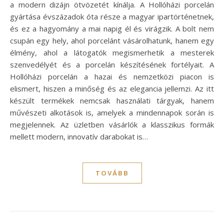
a modern dizájn ötvözetét kínálja. A Hollóházi porcelán
gyártása évszázadok óta része a magyar ipartörténetnek,
és ez a hagyomány a mai napig él és virágzik. A bolt nem
csupán egy hely, ahol porcelánt vásárolhatunk, hanem egy
élmény, ahol a látogatók megismerhetik a mesterek
szenvedélyét és a porcelán készítésének fortélyait. A
Hollóházi porcelán a hazai és nemzetközi piacon is
elismert, hiszen a minőség és az elegancia jellemzi. Az itt
készült termékek nemcsak használati tárgyak, hanem
művészeti alkotások is, amelyek a mindennapok során is
megjelennek. Az üzletben vásárlók a klasszikus formák
mellett modern, innovatív darabokat is…
TOVÁBB