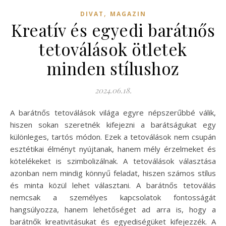
,
DIVAT
MAGAZIN
Kreatív és egyedi barátnős
tetoválások ötletek
minden stílushoz
2024.06.18.
A barátnős tetoválások világa egyre népszerűbbé válik,
hiszen sokan szeretnék kifejezni a barátságukat egy
különleges, tartós módon. Ezek a tetoválások nem csupán
esztétikai élményt nyújtanak, hanem mély érzelmeket és
kötelékeket is szimbolizálnak. A tetoválások választása
azonban nem mindig könnyű feladat, hiszen számos stílus
és minta közül lehet választani. A barátnős tetoválás
nemcsak a személyes kapcsolatok fontosságát
hangsúlyozza, hanem lehetőséget ad arra is, hogy a
barátnők kreativitásukat és egyediségüket kifejezzék. A