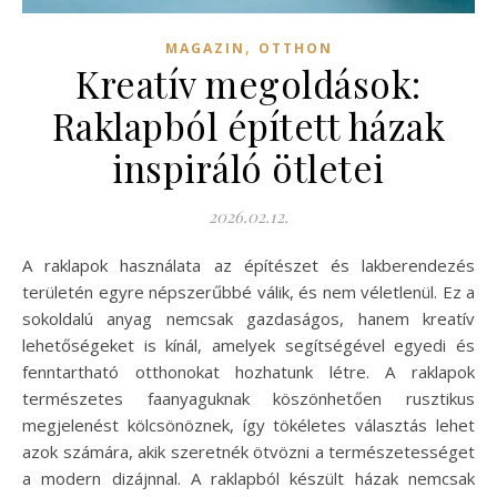
,
MAGAZIN
OTTHON
Kreatív megoldások:
Raklapból épített házak
inspiráló ötletei
2026.02.12.
A raklapok használata az építészet és lakberendezés
területén egyre népszerűbbé válik, és nem véletlenül. Ez a
sokoldalú anyag nemcsak gazdaságos, hanem kreatív
lehetőségeket is kínál, amelyek segítségével egyedi és
fenntartható otthonokat hozhatunk létre. A raklapok
természetes faanyaguknak köszönhetően rusztikus
megjelenést kölcsönöznek, így tökéletes választás lehet
azok számára, akik szeretnék ötvözni a természetességet
a modern dizájnnal. A raklapból készült házak nemcsak