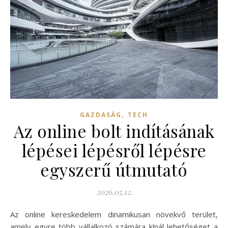
,
GAZDASÁG
TECH
Az online bolt indításának
lépései lépésről lépésre
egyszerű útmutató
2026.05.12.
Az online kereskedelem dinamikusan növekvő terület,
amely egyre több vállalkozó számára kínál lehetőséget a