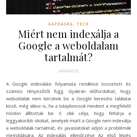
,
GAZDASÁG
TECH
Miért nem indexálja a
Google a weboldalam
tartalmát?
2025.07.27.
A Google indexálási folyamata rendkívül összetett és
számos tényezőtől függ. Gyakran előfordulhat, hogy
weboldalak nem kerülnek be a Google keresési találatai
közé, még akkor is, ha a tulajdonosok mindent a megfelelő
módon állítottak be. E cikk célja, hogy feltárja a
leggyakoribb okokat, amelyek miatt a Google nem indexálja
a weboldalak tartalmát, és javaslatokat adjon a problémák
megoldására. Az indexálás ellenőrzése Az első lépés