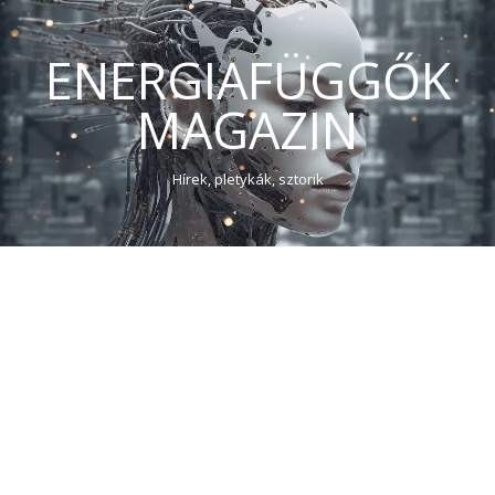
ENERGIAFÜGGŐK
MAGAZIN
Hírek, pletykák, sztorik