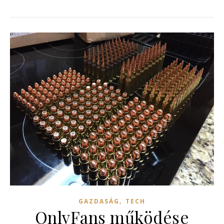
,
GAZDASÁG
TECH
OnlyFans működése