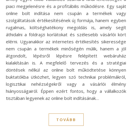
piaci megjelenésre és a profitábilis működésre. Egy saját
online bolt indítása nem csupán a termékek vagy
szolgáltatások értékesítésének új formája, hanem egyben
rugalmas, költséghatékony megoldás is, amely segít
áthidalni a földrajzi korlátokat és szélesebb vásárlói kört
elérni. Ugyanakkor az internetes értékesítés sikeressége
nem csupán a termékek minőségén múlik, hanem a jól
átgondolt, lépésről lépésre felépített webáruház
kialakításán is. A megfelelő tervezés és a stratégiai
döntések nélkül az online bolt működtetése könnyen
buktatókba ütközhet, legyen szó technikai problémákról,
logisztikai nehézségekről vagy a vásárlói élmény
hiányosságairól. Éppen ezért fontos, hogy a vállalkozók
tisztában legyenek az online bolt indításának…
TOVÁBB