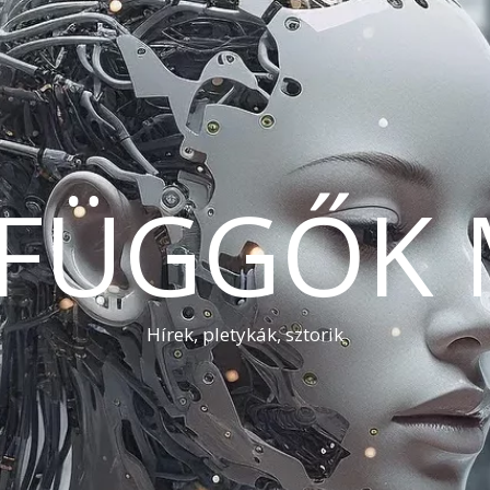
AFÜGGŐK 
Hírek, pletykák, sztorik