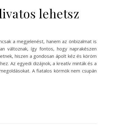
ivatos lehetsz
mcsak a megjelenést, hanem az önbizalmat is
an változnak, így fontos, hogy naprakészen
hetnek, hiszen a gondosan ápolt kéz és köröm
hez. Az egyedi dizájnok, a kreatív minták és a
ő megoldásokat. A fiatalos körmök nem csupán