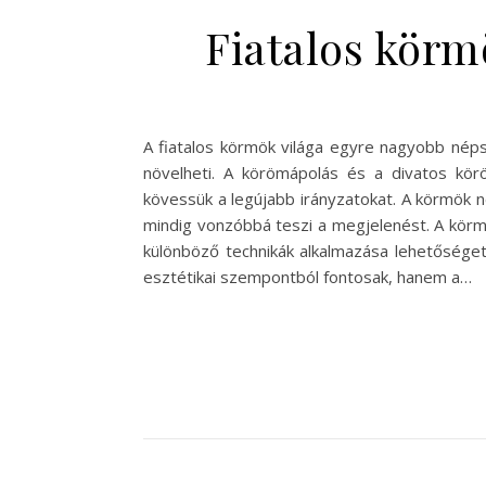
Fiatalos körm
A fiatalos körmök világa egyre nagyobb nép
növelheti. A körömápolás és a divatos kör
kövessük a legújabb irányzatokat. A körmök 
mindig vonzóbbá teszi a megjelenést. A körmök
különböző technikák alkalmazása lehetőséget
esztétikai szempontból fontosak, hanem a…