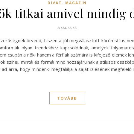
,
DIVAT
MAGAZIN
ök titkai amivel mindig d
2024.12.12.
szerűségnek örvend, hiszen a jól megválasztott körömstílus ne
ömformák olyan trendekhez kapcsolódnak, amelyek folyamatos
nem csupán a nők, hanem a férfiak számára is kifejező elemek le
 színei, mintái és formái mind hozzájárulnak a stílusos összkép
 ad arra, hogy mindenki megtalálja a saját ízlésének megfelel
TOVÁBB