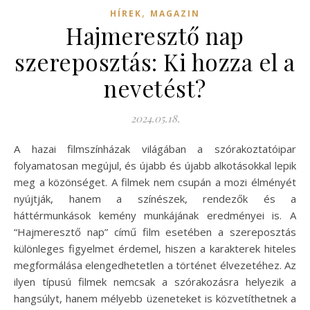
,
HÍREK
MAGAZIN
Hajmeresztő nap
szereposztás: Ki hozza el a
nevetést?
2024.05.18.
A hazai filmszínházak világában a szórakoztatóipar
folyamatosan megújul, és újabb és újabb alkotásokkal lepik
meg a közönséget. A filmek nem csupán a mozi élményét
nyújtják, hanem a színészek, rendezők és a
háttérmunkások kemény munkájának eredményei is. A
“Hajmeresztő nap” című film esetében a szereposztás
különleges figyelmet érdemel, hiszen a karakterek hiteles
megformálása elengedhetetlen a történet élvezetéhez. Az
ilyen típusú filmek nemcsak a szórakozásra helyezik a
hangsúlyt, hanem mélyebb üzeneteket is közvetíthetnek a