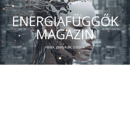
ENERGIAFÜGGŐK
MAGAZIN
Hírek, pletykák, sztorik