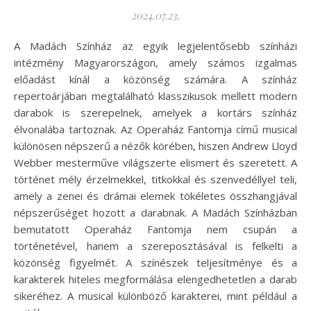
2024.07.23.
A Madách Színház az egyik legjelentősebb színházi
intézmény Magyarországon, amely számos izgalmas
előadást kínál a közönség számára. A színház
repertoárjában megtalálható klasszikusok mellett modern
darabok is szerepelnek, amelyek a kortárs színház
élvonalába tartoznak. Az Operaház Fantomja című musical
különösen népszerű a nézők körében, hiszen Andrew Lloyd
Webber mesterműve világszerte elismert és szeretett. A
történet mély érzelmekkel, titkokkal és szenvedéllyel teli,
amely a zenei és drámai elemek tökéletes összhangjával
népszerűséget hozott a darabnak. A Madách Színházban
bemutatott Operaház Fantomja nem csupán a
történetével, hanem a szereposztásával is felkelti a
közönség figyelmét. A színészek teljesítménye és a
karakterek hiteles megformálása elengedhetetlen a darab
sikeréhez. A musical különböző karakterei, mint például a