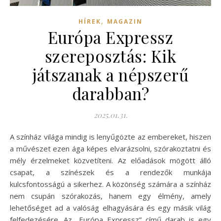
,
HÍREK
MAGAZIN
Európa Expressz
szereposztás: Kik
játszanak a népszerű
darabban?
2025.01.31.
A színház világa mindig is lenyűgözte az embereket, hiszen
a művészet ezen ága képes elvarázsolni, szórakoztatni és
mély érzelmeket közvetíteni. Az előadások mögött álló
csapat, a színészek és a rendezők munkája
kulcsfontosságú a sikerhez. A közönség számára a színház
nem csupán szórakozás, hanem egy élmény, amely
lehetőséget ad a valóság elhagyására és egy másik világ
felfedezésére. Az „Európa Expressz” című darab is egy