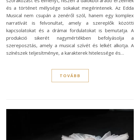
szórakozást és élményt, hiszen a dalokból áradó érzelmek
és a történet mélysége sokakat megérintenek. Az Edda
Musical nem csupán a zenéről szól, hanem egy komplex
narratívát is felvonultat, amely a szereplők közötti
kapcsolatokat és a drámai fordulatokat is bemutatja. A
produkció sikerét nagymértékben befolyásolja a
szereposztás, amely a musical szívét és lelkét alkotja. A
színészek teljesítménye, a karakterek hitelessége és…
TOVÁBB