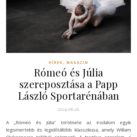
,
HÍREK
MAGAZIN
Rómeó és Júlia
szereposztása a Papp
László Sportarénában
2024.06.29.
A „Rómeó és Júlia” története az irodalom egyik
legismertebb és legidőtállóbb klasszikusa, amely William
Shakespeare tollából származik. A tragikus szerelem, a