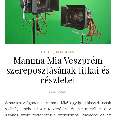
,
HÍREK
MAGAZIN
Mamma Mia Veszprém
szereposztásának titkai és
részletei
2024.08.25.
A musical világában a „Mamma Mia!” egy igazi klasszikusnak
számít, amely az ABBA zenéjére épülve mesél el egy
szívhez szóló történetet a szerelemről, családról és az