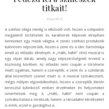
titkait!
2024.06.15.
A színház világa mindig is elbűvölő volt, hiszen a színpadon
megjelenő történetek és karakterek képesek elrepíteni
bennünket egy másik világba. A zenés színházi produkciók
különösen népszerűek, hiszen a zene és a tánc harmóniája
emeli az előadás élményét. A „Halló, halló!” című musical is
egy olyan darab, amely nagy népszerűségnek örvend a
közönség körében. Az előadás nem csupán a története
miatt izgalmas, hanem a szereplők, a zene és a színdarab
által közvetített üzenet miatt is. A musical szórakoztató,
mégis mélyen elgondolkodtató, hiszen a szereplők életén
keresztül különböző emberi érzelmeket és helyzeteket
ismerhetünk meg. A „Halló, halló!” nem csupán a
szórakoztatásra törekszik, hanem a társadalmi kérdéseket
is érinti, ezzel is gazdagítva a…