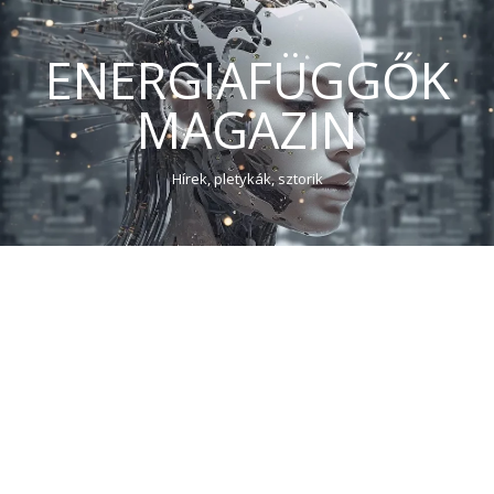
ENERGIAFÜGGŐK
MAGAZIN
Hírek, pletykák, sztorik