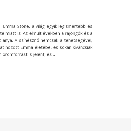
ó. Emma Stone, a világ egyik legismertebb és
e miatt is. Az elmúlt években a rajongók és a
t anya. A színésznő nemcsak a tehetségével,
kat hozott Emma életébe, és sokan kíváncsiak
m örömforrást is jelent, és…