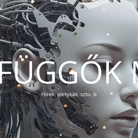
AFÜGGŐK 
Hírek, pletykák, sztorik