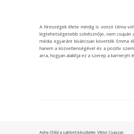
A hírességek élete mindig is vonzó téma vol
legtehetségesebb színésznője, nem csupán a f
média egyaránt kíváncsian követték Emma él
hanem a közvetlenségével és a pozitív szemé
arra, hogyan alakítja ez a szerep a karrierjé
Ashe Child a sablont készítette:
Viktor Csaszar.