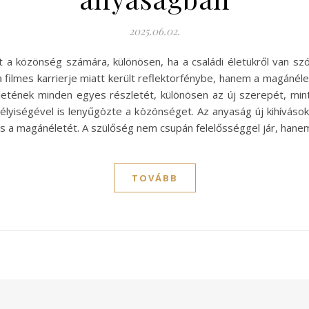
2025.06.02.
t a közönség számára, különösen, ha a családi életükről van sz
ilmes karrierje miatt került reflektorfénybe, hanem a magánélet
etének minden egyes részletét, különösen az új szerepét, min
lyiségével is lenyűgözte a közönséget. Az anyaság új kihíváso
t és a magánéletét. A szülőség nem csupán felelősséggel jár, hane
TOVÁBB