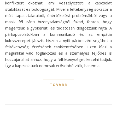
konfliktust okozhat, ami veszélyezteti a kapcsolat
stabilitását és boldogságát. Mivel a féltékenység sokszor a
múlt tapasztalataiból, önértékelési problémákból vagy a
másik fél iránti bizonytalanságból fakad, fontos, hogy
megértsük a gyökereit, és tudatosan dolgozzunk rajta. A
párkapcsolatokban a kommunikáció és az empátia
kulcsszerepet játszik, hiszen a nyílt párbeszéd segíthet a
féltékenység érzésének csökkentésében. Ezen kívül a
magunkkal való foglalkozás és a személyes fejlődés is
hozzájárulhat ahhoz, hogy a féltékenységet kezelni tudjuk.
Így a kapcsolatunk nemcsak erősebbé válik, hanem a…
TOVÁBB