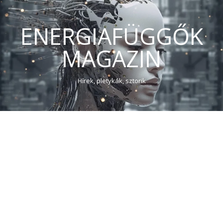
ENERGIAFÜGGŐK
MAGAZIN
Hírek, pletykák, sztorik