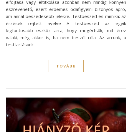
elfojtása vagy eltitkolása azonban nem mindig könnyen
észrevehető, ezért érdemes odafigyelni bizonyos apró,
ám annál beszédesebb jelekre. Testbeszéd és mimika: az
érzések rejtett nyelve A testbeszéd az egyik
legfontosabb eszköz arra, hogy megértsük, mit érez
valaki, még akkor is, ha nem beszél róla. Az arcunk, a
testtartásunk…
TOVÁBB