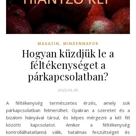
,
MAGAZIN
MINDENNAPOK
Hogyan küzdjük le a
féltékenységet a
párkapcsolatban?
2025.01.16.
A féltékenység természetes érzés, amely sok
párkapcsolatban felmerülhet. Gyakran a szeretet és a
bizalom hiányával társul, és képes mérgezni a két fél
közötti kapcsolatot. Amikor a féltékenység
kontrollálhatatlanná válik, hatalmas feszültséget és