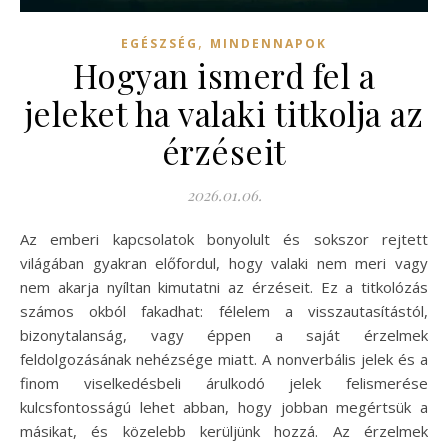
,
EGÉSZSÉG
MINDENNAPOK
Hogyan ismerd fel a
jeleket ha valaki titkolja az
érzéseit
2026.01.06.
Az emberi kapcsolatok bonyolult és sokszor rejtett
világában gyakran előfordul, hogy valaki nem meri vagy
nem akarja nyíltan kimutatni az érzéseit. Ez a titkolózás
számos okból fakadhat: félelem a visszautasítástól,
bizonytalanság, vagy éppen a saját érzelmek
feldolgozásának nehézsége miatt. A nonverbális jelek és a
finom viselkedésbeli árulkodó jelek felismerése
kulcsfontosságú lehet abban, hogy jobban megértsük a
másikat, és közelebb kerüljünk hozzá. Az érzelmek