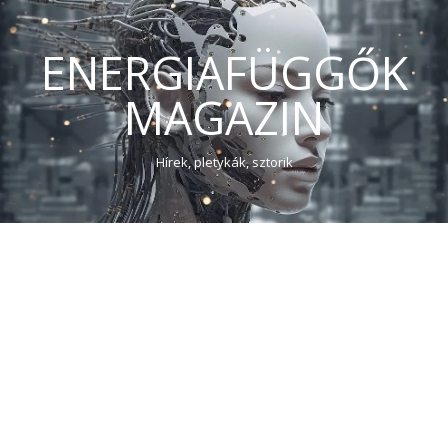
ENERGIAFÜGGŐK
MAGAZIN
Hírek, pletykák, sztorik