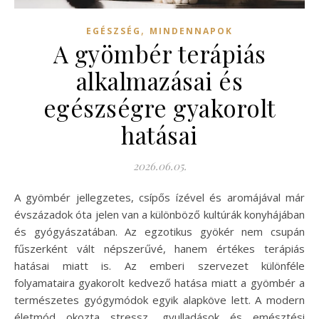
,
EGÉSZSÉG
MINDENNAPOK
A gyömbér terápiás
alkalmazásai és
egészségre gyakorolt
hatásai
2026.06.05.
A gyömbér jellegzetes, csípős ízével és aromájával már
évszázadok óta jelen van a különböző kultúrák konyhájában
és gyógyászatában. Az egzotikus gyökér nem csupán
fűszerként vált népszerűvé, hanem értékes terápiás
hatásai miatt is. Az emberi szervezet különféle
folyamataira gyakorolt kedvező hatása miatt a gyömbér a
természetes gyógymódok egyik alapköve lett. A modern
életmód okozta stressz, gyulladások és emésztési